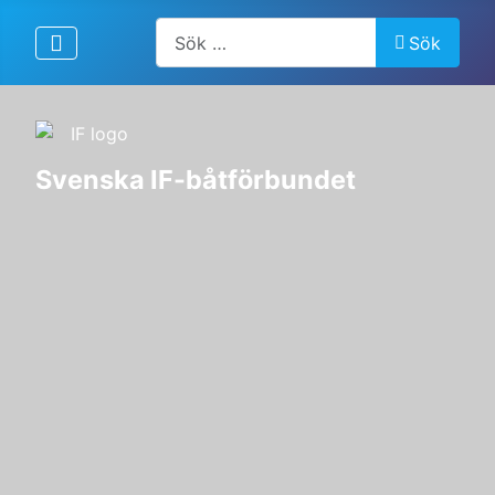
Artiklar, forum, händelser, dokument
Sök
Svenska IF-båtförbundet