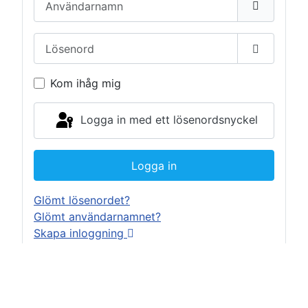
Lösenord
Visa löse
Kom ihåg mig
Logga in med ett lösenordsnyckel
Logga in
Glömt lösenordet?
Glömt användarnamnet?
Skapa inloggning
Tips & Artiklar