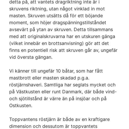
detta på, att vantets dragriktning inte är i
skruvens riktning, utan något vinklad in mot
masten. Skruven utsätts då för ett böjande
moment, som höjer dragspänningstillståndet
avsevärt på ytan av skruven. Detta tillsammans
med att originalskruvarna har en utskuren gänga
(vilket innebär en brottsanvisning) gör att det
finns en potentiell risk att skruven går av, ungefär
vid översta gängan.
Vi känner till ungefär 10 båtar, som har fått
mastbrott eller masten skadad p.g.a.
röstjärnshaveri. Samtliga har seglats mycket och
på Västkusten eller runt Danmark, där både vind-
och sjötillstånd är värre än på insjöar och på
Ostkusten.
Toppvantens röstjärn är både av en kraftigare
dimension och dessutom är toppvantets