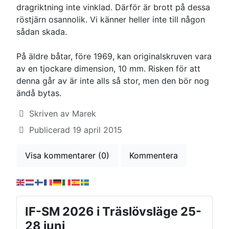
dragriktning inte vinklad. Därför är brott på dessa
röstjärn osannolik. Vi känner heller inte till någon
sådan skada.
På äldre båtar, före 1969, kan originalskruven vara
av en tjockare dimension, 10 mm. Risken för att
denna går av är inte alls så stor, men den bör nog
ändå bytas.
Uppgifter
Skriven av
Marek
Publicerad 19 april 2015
Visa kommentarer
(
0
)
Kommentera
IF-SM 2026 i Träslövsläge 25-
28 juni