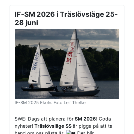
IF-SM 2026 i Träslövsläge 25-
28 juni
IF-SM 2025 Ekoln. Foto Leif Thelke
SWE: Dags att planera för
SM 2026
! Goda
nyheter!
Träslövsläge SS
är pigga på att ta
hand om oss nästa år!
Det blir