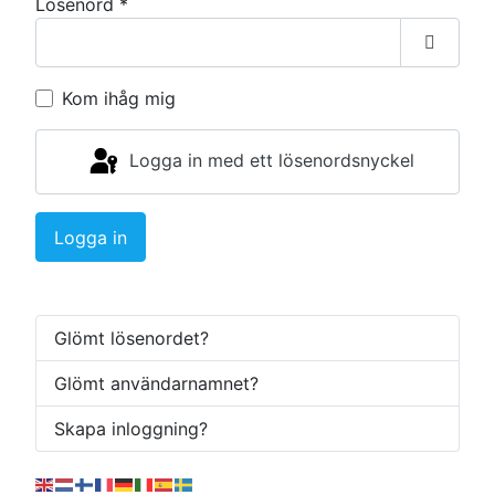
Lösenord
*
Visa lö
Kom ihåg mig
Logga in med ett lösenordsnyckel
Logga in
Glömt lösenordet?
Glömt användarnamnet?
Skapa inloggning?