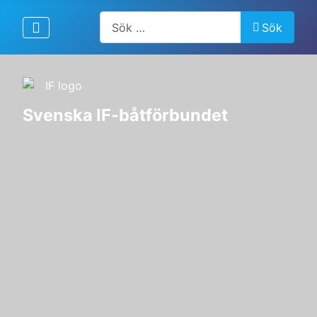
Artiklar, forum, händelser, dokument
Sök
Svenska IF-båtförbundet