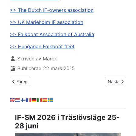
>> The Dutch IF-owners association
>> UK Marieholm IF association
>> Folkboat Association of Australia
>> Hungarian Folkboat fleet
Uppgifter
Skriven av
Marek
Publicerad 22 mars 2015
Föregående artikel: Utländska klassförbund
Nästa artikel:
Föreg
Nästa
IF-SM 2026 i Träslövsläge 25-
28 juni