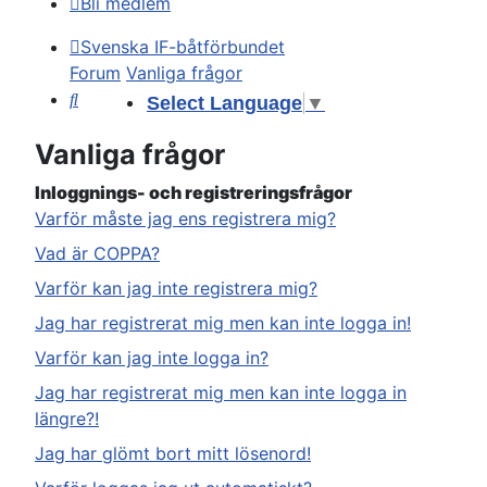
Bli medlem
Svenska IF-båtförbundet
Forum
Vanliga frågor
Sök
Select Language
▼
Vanliga frågor
Inloggnings- och registreringsfrågor
Varför måste jag ens registrera mig?
Vad är COPPA?
Varför kan jag inte registrera mig?
Jag har registrerat mig men kan inte logga in!
Varför kan jag inte logga in?
Jag har registrerat mig men kan inte logga in
längre?!
Jag har glömt bort mitt lösenord!