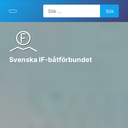
Artiklar, forum, händelser, dokument
Sök
Svenska IF-båtförbundet