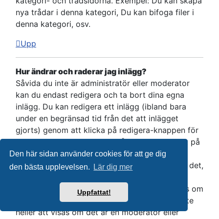
kategori- och trådsidorna. Exempel: Du kan skapa
nya trådar i denna kategori, Du kan bifoga filer i
denna kategori, osv.
Upp
Hur ändrar och raderar jag inlägg?
Såvida du inte är administratör eller moderator
kan du endast redigera och ta bort dina egna
inlägg. Du kan redigera ett inlägg (ibland bara
under en begränsad tid från det att inlägget
gjorts) genom att klicka på redigera-knappen för
det relevanta inlägget. Om någon redan svarat på
ditt inlägg så kommer det att finnas en liten
Den här sidan använder cookies för att ge dig
textrad under ditt inlägg efter att du redigerat det,
den bästa upplevelsen.
Lär dig mer
som visar hur många gånger och när du har
redigerat inlägget. Detta kommer inte att visas om
Uppfattat!
ingen har svarat på ditt inlägg. Det kommer inte
heller att visas om det är en moderator eller