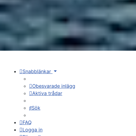
Snabblänkar
Obesvarade inlägg
Aktiva trådar
Sök
FAQ
Logga in