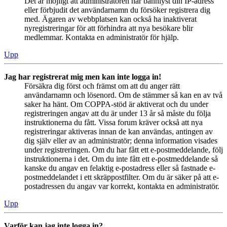
Det är möjligt att administratören har bannlyst din IP-adress
eller förbjudit det användarnamn du försöker registrera dig
med. Ägaren av webbplatsen kan också ha inaktiverat
nyregistreringar för att förhindra att nya besökare blir
medlemmar. Kontakta en administratör för hjälp.
Upp
Jag har registrerat mig men kan inte logga in!
Försäkra dig först och främst om att du anger rätt
användarnamn och lösenord. Om de stämmer så kan en av två
saker ha hänt. Om COPPA-stöd är aktiverat och du under
registreringen angav att du är under 13 år så måste du följa
instruktionerna du fått. Vissa forum kräver också att nya
registreringar aktiveras innan de kan användas, antingen av
dig själv eller av an administratör; denna information visades
under registreringen. Om du har fått ett e-postmeddelande, följ
instruktionerna i det. Om du inte fått ett e-postmeddelande så
kanske du angav en felaktig e-postadress eller så fastnade e-
postmeddelandet i ett skräppostfilter. Om du är säker på att e-
postadressen du angav var korrekt, kontakta en administratör.
Upp
Varför kan jag inte logga in?