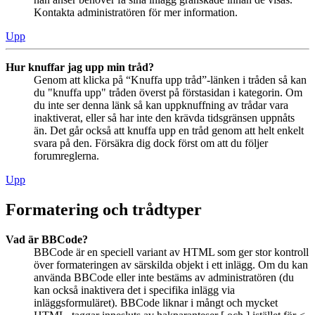
Kontakta administratören för mer information.
Upp
Hur knuffar jag upp min tråd?
Genom att klicka på “Knuffa upp tråd”-länken i tråden så kan
du "knuffa upp" tråden överst på förstasidan i kategorin. Om
du inte ser denna länk så kan uppknuffning av trådar vara
inaktiverat, eller så har inte den krävda tidsgränsen uppnåts
än. Det går också att knuffa upp en tråd genom att helt enkelt
svara på den. Försäkra dig dock först om att du följer
forumreglerna.
Upp
Formatering och trådtyper
Vad är BBCode?
BBCode är en speciell variant av HTML som ger stor kontroll
över formateringen av särskilda objekt i ett inlägg. Om du kan
använda BBCode eller inte bestäms av administratören (du
kan också inaktivera det i specifika inlägg via
inläggsformuläret). BBCode liknar i mångt och mycket