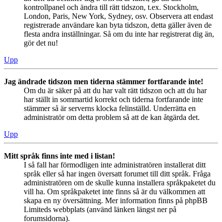
kontrollpanel och ändra till rätt tidszon, t.ex. Stockholm,
London, Paris, New York, Sydney, osv. Observera att endast
registrerade användare kan byta tidszon, detta gäller även de
flesta andra inställningar. Så om du inte har registrerat dig än,
gör det nu!
Upp
Jag ändrade tidszon men tiderna stämmer fortfarande inte!
Om du är säker på att du har valt rätt tidszon och att du har
har ställt in sommartid korrekt och tiderna fortfarande inte
stämmer så är serverns klocka felinställd. Underrätta en
administratör om detta problem så att de kan åtgärda det.
Upp
Mitt språk finns inte med i listan!
I så fall har förmodligen inte administratören installerat ditt
språk eller så har ingen översatt forumet till ditt språk. Fråga
administratören om de skulle kunna installera språkpaketet du
vill ha. Om språkpaketet inte finns så är du välkommen att
skapa en ny översättning. Mer information finns på phpBB
Limiteds webbplats (använd länken längst ner på
forumsidorna).