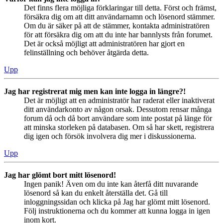
Det finns flera möjliga förklaringar till detta. Först och främst,
försäkra dig om att ditt användarnamn och lösenord stämmer.
Om du är säker på att de stämmer, kontakta administratören
för att försäkra dig om att du inte har bannlysts från forumet.
Det är också möjligt att administratören har gjort en
felinställning och behöver åtgärda detta.
Upp
Jag har registrerat mig men kan inte logga in längre?!
Det är möjligt att en administratör har raderat eller inaktiverat
ditt användarkonto av någon orsak. Dessutom rensar många
forum då och då bort användare som inte postat på länge för
att minska storleken på databasen. Om så har skett, registrera
dig igen och försök involvera dig mer i diskussionerna.
Upp
Jag har glömt bort mitt lösenord!
Ingen panik! Även om du inte kan återfå ditt nuvarande
lösenord så kan du enkelt återställa det. Gå till
inloggningssidan och klicka på Jag har glömt mitt lösenord.
Följ instruktionerna och du kommer att kunna logga in igen
inom kort.