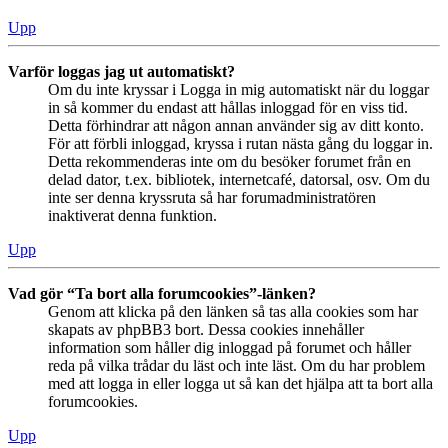
Upp
Varför loggas jag ut automatiskt?
Om du inte kryssar i Logga in mig automatiskt när du loggar
in så kommer du endast att hållas inloggad för en viss tid.
Detta förhindrar att någon annan använder sig av ditt konto.
För att förbli inloggad, kryssa i rutan nästa gång du loggar in.
Detta rekommenderas inte om du besöker forumet från en
delad dator, t.ex. bibliotek, internetcafé, datorsal, osv. Om du
inte ser denna kryssruta så har forumadministratören
inaktiverat denna funktion.
Upp
Vad gör “Ta bort alla forumcookies”-länken?
Genom att klicka på den länken så tas alla cookies som har
skapats av phpBB3 bort. Dessa cookies innehåller
information som håller dig inloggad på forumet och håller
reda på vilka trådar du läst och inte läst. Om du har problem
med att logga in eller logga ut så kan det hjälpa att ta bort alla
forumcookies.
Upp