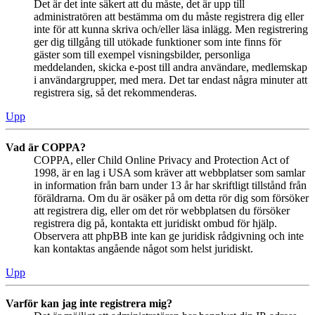
Det är det inte säkert att du måste, det är upp till
administratören att bestämma om du måste registrera dig eller
inte för att kunna skriva och/eller läsa inlägg. Men registrering
ger dig tillgång till utökade funktioner som inte finns för
gäster som till exempel visningsbilder, personliga
meddelanden, skicka e-post till andra användare, medlemskap
i användargrupper, med mera. Det tar endast några minuter att
registrera sig, så det rekommenderas.
Upp
Vad är COPPA?
COPPA, eller Child Online Privacy and Protection Act of
1998, är en lag i USA som kräver att webbplatser som samlar
in information från barn under 13 år har skriftligt tillstånd från
föräldrarna. Om du är osäker på om detta rör dig som försöker
att registrera dig, eller om det rör webbplatsen du försöker
registrera dig på, kontakta ett juridiskt ombud för hjälp.
Observera att phpBB inte kan ge juridisk rådgivning och inte
kan kontaktas angående något som helst juridiskt.
Upp
Varför kan jag inte registrera mig?