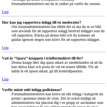
forumadministratören om du är osäker på varför du varnats.
Upp
Hur kan jag rapportera inlägg till en moderator?
Om forumadministratören har tillåtit det så ska du se en bild
som används för att rapportera inlägg bredvid inlägget som du
vill rapportera. Klicka på denna bild och du kommer att
guidas igenom stegen som krävs för att rapportera inlägget.
Upp
Vad är “Spara”-knappen i trådformuläret till för?
Denna knapp låter dig spara utkast av meddelanden så att du
kan skriva klart och posta de vid ett senare tillfälle. För att
ladda in ett sparat utkast, gå till kontrollpanelen.
Upp
Varför måste mitt inlägg godkännas?
Forumadministratören kan kräva att alla inlägg i kategorin du
postar i granskas innan de visas. Det är också möjligt att
administratören har placerat dig i en grupp av användare som
han anser behöver få sina inlägg granskade innan de visas.