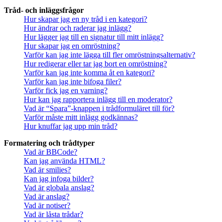
Tråd- och inläggsfrågor
Hur skapar jag en ny tråd i en kategori?
Hur ändrar och raderar jag inlägg?
Hur lägger jag till en signatur till mitt inlägg?
Hur skapar jag en omröstning?
Varför kan jag inte lägga till fler omröstningsalternativ?
Hur redigerar eller tar jag bort en omröstning?
Varför kan jag inte komma åt en kategori?
Varför kan jag inte bifoga filer?
Varför fick jag en varning?
Hur kan jag rapportera inlägg till en moderator?
Vad är “Spara”-knappen i trådformuläret till för?
Varför måste mitt inlägg godkännas?
Hur knuffar jag upp min tråd?
Formatering och trådtyper
Vad är BBCode?
Kan jag använda HTML?
Vad är smilies?
Kan jag infoga bilder?
Vad är globala anslag?
Vad är anslag?
Vad är notiser?
Vad är låsta trådar?