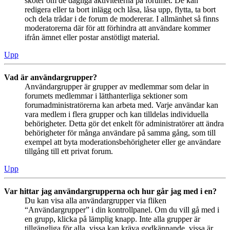
sköter om de dagliga aktiviteterna på forumet. De kan
redigera eller ta bort inlägg och låsa, låsa upp, flytta, ta bort
och dela trådar i de forum de modererar. I allmänhet så finns
moderatorerna där för att förhindra att användare kommer
ifrån ämnet eller postar anstötligt material.
Upp
Vad är användargrupper?
Användargrupper är grupper av medlemmar som delar in
forumets medlemmar i lätthanterliga sektioner som
forumadministratörerna kan arbeta med. Varje användar kan
vara medlem i flera grupper och kan tilldelas individuella
behörigheter. Detta gör det enkelt för administratörer att ändra
behörigheter för många användare på samma gång, som till
exempel att byta moderationsbehörigheter eller ge användare
tillgång till ett privat forum.
Upp
Var hittar jag användargrupperna och hur går jag med i en?
Du kan visa alla användargrupper via fliken
“Användargrupper” i din kontrollpanel. Om du vill gå med i
en grupp, klicka på lämplig knapp. Inte alla grupper är
tillgängliga för alla, vissa kan kräva godkännande, vissa är