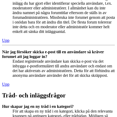
inlägg du har gjort eller identifierar speciella användare, t.ex.
moderatorer eller administratörer. I allmänhet kan du inte
ändra namnet på några forumtitlar eftersom de ställs in av
forumadministratören. Missbruka inte forumet genom att posta
i onödan bara för att ändra din titel. De flesta forum tolererar
inte detta och en moderator eller administratör kommer helt
enkelt att sänka ditt inläggsantal.
Upp
När jag försöker skicka e-post till en användare så kräver
forumet att jag loggar in?
Endast registrerade användare kan skicka e-post via det
inbygga e-postformuläret till andra användare och endast om
det har aktiverats av administratören. Detta för att förhindra att
anonyma användare använder det för att skicka skräppost.
Upp
Tråd- och inläggsfrågor
Hur skapar jag en ny tråd i en kategori?
För att skapa en ny tråd i en kategori, klicka på den relevanta
knappen på antingen kategori- eller trådsidan. Möjligen så