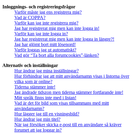
Inloggnings- och registreringsfrågor
Varför måste jag ens registrera mig?
Vad är COPPA?
Varför kan jag inte registrera mig?
Jag har registrerat mig men kan inte logga in!
Varför kan jag inte logga in?
Jag har registrerat mig men kan inte logga in längre?!
Jag har glömt bort mitt lösenord!
Varför loggas jag ut automatiskt?
Vad gör “Ta bort alla forumcookies”-länken?
Alternativ och inställningar
Hur ändrar jag mina inställningar?
Hur förhindrar jag att mitt användarnamn visas i listorna över
vilka som är online?
Tiderna stämmer inte!
Jag ändrade tidszon men tiderna stämmer fortfarande inte!
Mitt språk finns inte med i listan!
Vad är det för bild som visas tillsammans med mitt
användarnamn?
Hur lägger jag till en visningsbild?
Hur ändrar jag min titel?
När jag försöker skicka e-post till en användare så kräver
forumet att jag loggar in?