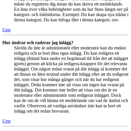
måste du registrera dig innan du kan skriva ett meddelande.
En lista över vilka behörigheter som du har finns längst ner på
kategori- och trådsidorna. Exempel: Du kan skapa nya trådar i
denna kategori, Du kan bifoga filer i denna kategori, osv.
Upp
Hur ändrar och raderar jag inlägg?
Såvida du inte är administratör eller moderator kan du endast
redigera och ta bort dina egna inlägg. Du kan redigera ett
inlägg (ibland bara under en begränsad tid från det att inlägget
gjorts) genom att klicka på redigera-knappen för det relevanta
inlägget. Om någon redan svarat på ditt inlägg så kommer det
att finnas en liten textrad under ditt inlägg efter att du redigerat
det, som visar hur många gånger och när du har redigerat
inlägget. Detta kommer inte att visas om ingen har svarat på
ditt inlägg. Det kommer inte heller att visas om det är en
moderator eller administratör som redigerat inlägget. Dock
kan de om de vill lämna ett meddelande om vad de ändrat och
varför. Observera att vanliga användare inte kan ta bort ett
inlägg om det redan besvarats.
Upp