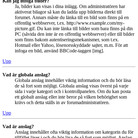
Kan jag infoga bilder?
Ja, bilder kan visas i dina inlägg. Om administratören har
aktiverat bilagor så kan du ladda upp bilderna direkt till
forumet. Annars måste du länka till en bild som finns på en
offentlig webbserver, t.ex. http://www.example.com/my-
picture.gif. Du kan inte länka till bilder som bara finns på din
PC (såvida den inte är en offentlig webbserver) eller till bilder
som finns bakom autentiseringsmekanismer, som t.ex.
Hotmail eller Yahoo, lösenorsskyddade sajter, m.m. För att
infoga en bild, använd BBCode-taggen [img].
Upp
Vad är globala anslag?
Globala anslag innehåller viktig information och du bör läsa
de så fort som möjligt. Globala anslag visas överst på varje
sida i varje kategori och i kontrollpanelen. Om du kan posta
ett globalt anslag eller inte beror på vilken behörighet som
krävs och detta ställs in av forumadministratören.
Upp
Vad är anslag?
Anslag innehåller ofta viktig information om kategorin du för
tillfället läser i och du bör läsa de så fort som möjligt. Anslag