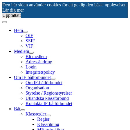
Den här sidan använder cookies för att ge dig den bästa upplevelsen.
Lär dig mer
Uppfattat!
Hem
OIF
SSIF
VIF
Medlem
Bli medlem
Adressändring
Login
Integritetspolicy
Om IF-båtförbundet
Om IF-båtförbundet
Organisation
Styrelse / Regionstyrelser
Utländska klassförbund
Kontakta IF-båtförbundet
Båt
Klassregler
Regler
Klassritning
Mätinstruktion