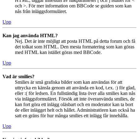
HTML, taggar innesluts av hakparanteser [ och ] istället för <
och >. För mer information om BBCode se guiden som kan
nås från inläggsformuläret.
Upp
Kan jag använda HTML?
Nej. Det är inte möjligt att posta HTML på detta forum och få
det tolkat som HTML. Den mesta formatering som kan göras
med HTML kan istället göras med BBCode.
Upp
Vad är smilies?
Smilies är små grafiska bilder som kan användas för att
uttrycka en känsla genom att använda en kod, t.ex. :) för glad,
eller :( för ledsen. En fullständig lista över alla smilies kan nås
via inläggsformuläret. Försök att inte överanvända smilies, de
kan fort göra ett inlägg oläsbart och en moderator kan ta bort
de eller inlägget helt och hållet. Administratören kan också ha
satt en gräns för hur många smilies ett inlägg får innehålla.
Upp