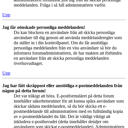
meddelanden. Fråga i så fall administratören varför.
Upp
Jag får oönskade personliga meddelanden!
Du kan blockera en användare från att skicka personliga
användare till dig genom att använda meddelanderegler som
du ställer in i din kontrollpanel. Om du får anstötliga
personliga meddelanden från en viss användare så bör du
informera forumadministratören, de har makten att förhindra
en användare från att skicka personliga meddelanden
överhuvudtaget.
Upp
Jag har fått skräppost eller anstötliga e-postmeddelanden från
någon på detta forum!
Det var tråkigt att höra. E-postformuläret på detta forum
innehåller säkerhetsrutiner för att kunna spåra användare som
skickar sådana meddelanden, så du bör skicka ett e-
postmeddelande till administratören med en fullständig kopia
av e-postmeddelandet du fått. Det är väldigt viktigt att
inkludera e-posthuvudet (detta innehåller detaljer om
användaren som skickat e-postmeddelandet). Administratören