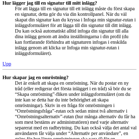
Hur lägger jag till en signatur till mitt inlägg?
För att lägga till en signatur till ett inlägg måste du först skapa
en signatur, detta gör du via din kontrollpanel. När du väl
skapat din signatur kan du kryssa i Infoga min signatur-rutan i
inläggsformuläret för att lägga till din signatur till ditt inlägg.
Du kan också automatiskt alltid infoga din signatur till alla
dina inlägg genom att ändra inställningarna i din profil (du
kan fortfarande förhindra att signaturen infogas i enskilda
inlägg genom att klicka ur Infoga min signatur-rutan i
inläggsformuläret).
Upp
Hur skapar jag en omröstning?
Det är enkelt att skapa en omröstning. När du postar en ny
tråd (eller redigerar det första inlägget i en tråd) så bör du se
“Skapa omröstning”-fliken under inläggsformuläret (om du
inte kan se detta har du inte behörighet att skapa
omröstningar). Skriv in en fråga för omröstningen i
“Omröstningsfråga”-rutan och sedan minst två alternativ i
“Omröstningsalternativ”-rutan (hur många alternativ du får ha
som mest bestäms av administratören) med varje alternativ
separerat med en radbrytning. Du kan också välja det antal val
användaren får välja under “Alternativ per användare”, en
gräns för hur länge omröstningen ska vara (0 för en