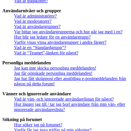
Vad är trådikoner?
Användarnivåer och grupper
Vad är administratörer?
Vad är moderatorer?
Vad är användargrupper?
Var hittar jag användargrupperna och hur går jag med i en?
Hur blir jag ledare för en användargrupp?
Varför visas vissa användargrupper i andra färger?
Vad är en “Standardgrupp”?
Vad är “Teamet”-länken för något?
Personliga meddelanden
Jag kan inte skicka personliga meddelanden!
Jag får oönskade personliga meddelanden!
Jag har fått skräppost eller anstötliga e-postmeddelanden från
någon på detta forum!
Vänner och ignorerade användare
Vad är vän- och ignorerade användarelistan för något?
Hur lägger jag till / tar jag bort användare från min vän- eller
ignorerade användareslista?
Sökning på forumet
Hur söker jag på forumet?
Varför får jag inga träffar på min sökning?