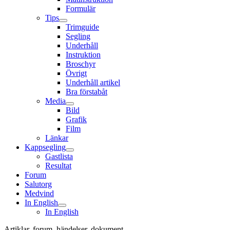
Formulär
Tips
Trimguide
Segling
Underhåll
Instruktion
Broschyr
Övrigt
Underhåll artikel
Bra förstabåt
Media
Bild
Grafik
Film
Länkar
Kappsegling
Gastlista
Resultat
Forum
Salutorg
Medvind
In English
In English
Artiklar, forum, händelser, dokument