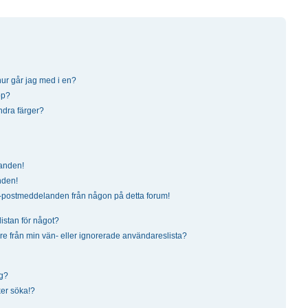
ur går jag med i en?
pp?
ndra färger?
landen!
nden!
a e-postmeddelanden från någon på detta forum!
istan för något?
dare från min vän- eller ignorerade användareslista?
ng?
ker söka!?