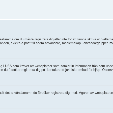
 bestämma om du måste registrera dig eller inte för att kunna skriva och/eller lä
elanden, skicka e-post till andra användare, medlemskap i användargrupper, me
g i USA som kräver att webbplatser som samlar in information från barn under 1
sen du försöker registrera dig på, kontakta ett juridiskt ombud för hjälp. Obse
bjudit det användarnamn du försöker registrera dig med. Ägaren av webbplatsen k