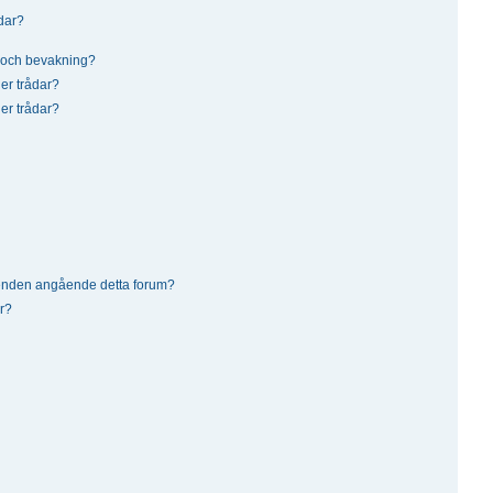
dar?
 och bevakning?
ler trådar?
ler trådar?
renden angående detta forum?
r?