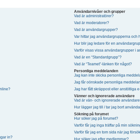
Användarnivåer och grupper
Vad är administratörer?
Vad är moderatorer?
Vad är användargrupper?
Var hittar jag användargrupperna och h
Hur blir jag ledare för en användargru
Varför visas vissa användargrupper i a
Vad är en “Standardgrupp”?
Vad är “Teamet”-länken för något?
Personliga meddelanden
Jag kan inte skicka personliga medde
Jag får oönskade personliga meddela
online?
Jag har fått skräppost eller anstötlig
Vänner och ignorerade användare
Vad är vän- och ignorerade användarel
Hur lägger jag till / tar jag bort använ
Sökning på forumet
Hur söker jag på forumet?
Varför får jag inga träffar på min sökni
Varför får jag en tom sida när jag försö
ggar in?
Hur söker jag efter medlemmar?