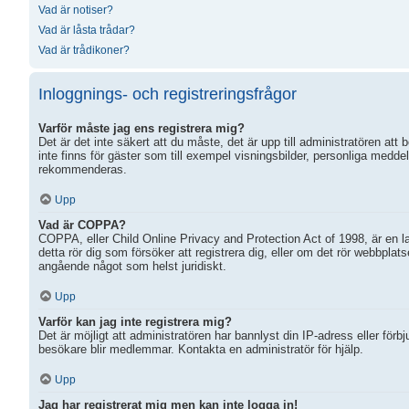
Vad är notiser?
Vad är låsta trådar?
Vad är trådikoner?
Inloggnings- och registreringsfrågor
Varför måste jag ens registrera mig?
Det är det inte säkert att du måste, det är upp till administratören att
inte finns för gäster som till exempel visningsbilder, personliga medd
rekommenderas.
Upp
Vad är COPPA?
COPPA, eller Child Online Privacy and Protection Act of 1998, är en la
detta rör dig som försöker att registrera dig, eller om det rör webbplat
angående något som helst juridiskt.
Upp
Varför kan jag inte registrera mig?
Det är möjligt att administratören har bannlyst din IP-adress eller för
besökare blir medlemmar. Kontakta en administratör för hjälp.
Upp
Jag har registrerat mig men kan inte logga in!