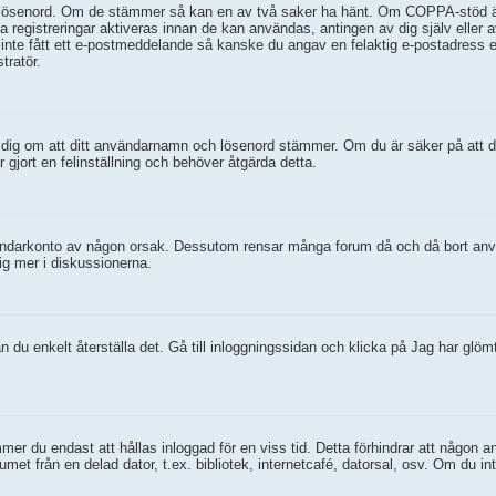
 lösenord. Om de stämmer så kan en av två saker ha hänt. Om COPPA-stöd är a
a registreringar aktiveras innan de kan användas, antingen av dig själv eller 
 inte fått ett e-postmeddelande så kanske du angav en felaktig e-postadress e
tratör.
äkra dig om att ditt användarnamn och lösenord stämmer. Om du är säker på att 
 gjort en felinställning och behöver åtgärda detta.
t användarkonto av någon orsak. Dessutom rensar många forum då och då bort an
ig mer i diskussionerna.
 du enkelt återställa det. Gå till inloggningssidan och klicka på Jag har glöm
r du endast att hållas inloggad för en viss tid. Detta förhindrar att någon ann
et från en delad dator, t.ex. bibliotek, internetcafé, datorsal, osv. Om du in