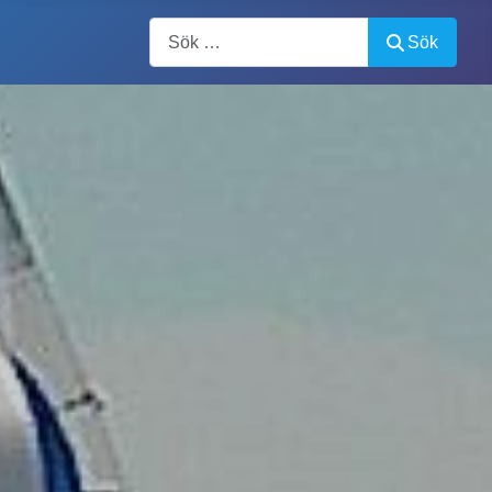
Artiklar, forum, händelser, dokument
Sök