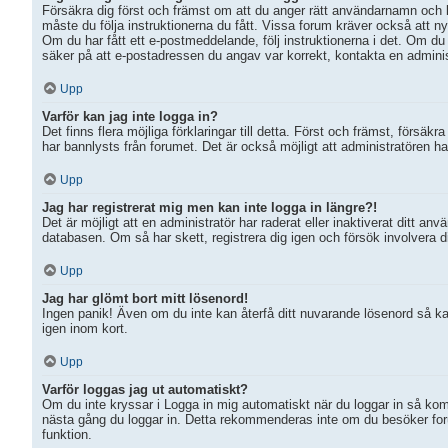
Försäkra dig först och främst om att du anger rätt användarnamn och
måste du följa instruktionerna du fått. Vissa forum kräver också att ny
Om du har fått ett e-postmeddelande, följ instruktionerna i det. Om du
säker på att e-postadressen du angav var korrekt, kontakta en adminis
Upp
Varför kan jag inte logga in?
Det finns flera möjliga förklaringar till detta. Först och främst, förs
har bannlysts från forumet. Det är också möjligt att administratören har
Upp
Jag har registrerat mig men kan inte logga in längre?!
Det är möjligt att en administratör har raderat eller inaktiverat dit
databasen. Om så har skett, registrera dig igen och försök involvera d
Upp
Jag har glömt bort mitt lösenord!
Ingen panik! Även om du inte kan återfå ditt nuvarande lösenord så kan
igen inom kort.
Upp
Varför loggas jag ut automatiskt?
Om du inte kryssar i Logga in mig automatiskt när du loggar in så komme
nästa gång du loggar in. Detta rekommenderas inte om du besöker forum
funktion.