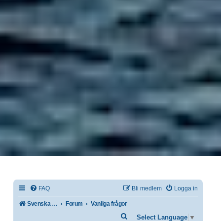
FAQ
Bli medlem
Logga in
Svenska IF-båtförbundet
Forum
Vanliga frågor
Sök
Select Language
▼