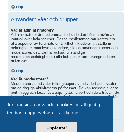
Upp
Användarnivåer och grupper
Vad är administratörer?
Administratörer är medlemmar tilldelade den högsta nivån av
kontroll över hela forumet. Dessa medlemmar kan kontrollera
alla aspekter av forumets drift, vilket inkluderar att ställa in
behörigheter, bannlysa användare, skapa användargrupper och
moderatorer, osv. De har också fullständiga
moderationsbehörigheter i alla kategorier, om forumgrundaren
tillåtit det.
Upp
Vad är moderatorer?
Moderatorer är individer (eller grupper av individer) som sköter
om de dagliga aktiviteterna på forumet. De kan redigera eller ta
bort inlägg och låsa, låsa upp, flytta, ta bort och dela trådar i de
forum de modererar. I allmänhet så finns moderatorerna där för
att förhindra att användare kommer ifrån ämnet eller postar
Den här sidan använder cookies för att ge dig
anstötligt material.
den bästa upplevelsen.
Lär dig mer
Upp
Vad är användargrupper?
Uppfattat!
Användargrupper är grupper av medlemmar som delar in