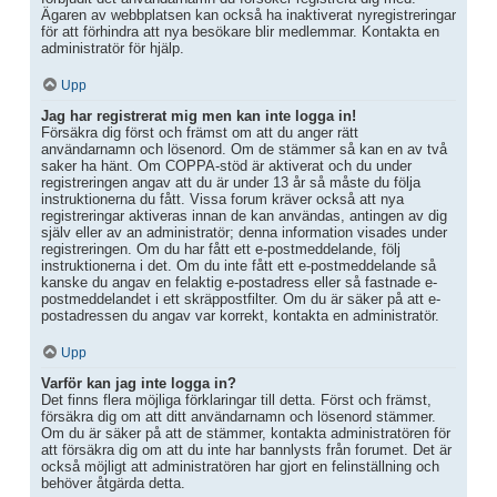
Ägaren av webbplatsen kan också ha inaktiverat nyregistreringar
för att förhindra att nya besökare blir medlemmar. Kontakta en
administratör för hjälp.
Upp
Jag har registrerat mig men kan inte logga in!
Försäkra dig först och främst om att du anger rätt
användarnamn och lösenord. Om de stämmer så kan en av två
saker ha hänt. Om COPPA-stöd är aktiverat och du under
registreringen angav att du är under 13 år så måste du följa
instruktionerna du fått. Vissa forum kräver också att nya
registreringar aktiveras innan de kan användas, antingen av dig
själv eller av an administratör; denna information visades under
registreringen. Om du har fått ett e-postmeddelande, följ
instruktionerna i det. Om du inte fått ett e-postmeddelande så
kanske du angav en felaktig e-postadress eller så fastnade e-
postmeddelandet i ett skräppostfilter. Om du är säker på att e-
postadressen du angav var korrekt, kontakta en administratör.
Upp
Varför kan jag inte logga in?
Det finns flera möjliga förklaringar till detta. Först och främst,
försäkra dig om att ditt användarnamn och lösenord stämmer.
Om du är säker på att de stämmer, kontakta administratören för
att försäkra dig om att du inte har bannlysts från forumet. Det är
också möjligt att administratören har gjort en felinställning och
behöver åtgärda detta.