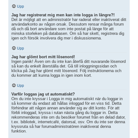
Upp
Jag har registrerat mig men kan inte logga in längre?!
Det är möjligt att en administratör har raderat eller inaktiverat ditt
användarkonto av någon orsak. Dessutom rensar många forum
då och då bort användare som inte postat på länge för att
minska storleken på databasen. Om så har skett, registrera dig
igen och försök involvera dig mer i diskussionerna.
Upp
Jag har glömt bort mitt lösenord!
Ingen panik! Även om du inte kan återfå ditt nuvarande lösenord
så kan du enkelt återställa det. Gå till inloggningssidan och
klicka på Jag har glömt mitt lösenord. Följ instruktionerna och
du kommer att kunna logga in igen inom kort.
Upp
Varför loggas jag ut automatiskt?
Om du inte kryssar i Logga in mig automatiskt när du loggar in
så kommer du endast att hållas inloggad för en viss tid. Detta
förhindrar att någon annan använder sig av ditt konto. För att
förbli inloggad, kryssa i rutan nästa gång du loggar in. Detta
rekommenderas inte om du besöker forumet från en delad dator,
t.ex. bibliotek, internetcafé, datorsal, osv. Om du inte ser denna
kryssruta så har forumadministratören inaktiverat denna
funktion.