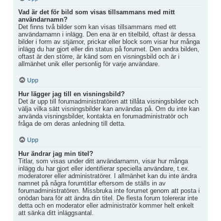
Vad är det för bild som visas tillsammans med mitt
användarnamn?
Det finns två bilder som kan visas tillsammans med ett
användarnamn i inlägg. Den ena är en titelbild, oftast är dessa
bilder i form av stjärnor, prickar eller block som visar hur många
inlägg du har gjort eller din status på forumet. Den andra bilden,
oftast är den större, är känd som en visningsbild och är i
allmänhet unik eller personlig för varje användare.
Upp
Hur lägger jag till en visningsbild?
Det är upp till forumadministratören att tillåta visningsbilder och
välja vilka sätt visningsbilder kan användas på. Om du inte kan
använda visningsbilder, kontakta en forumadministratör och
fråga de om deras anledning till detta.
Upp
Hur ändrar jag min titel?
Titlar, som visas under ditt användarnamn, visar hur många
inlägg du har gjort eller identifierar speciella användare, t.ex.
moderatorer eller administratörer. I allmänhet kan du inte ändra
namnet på några forumtitlar eftersom de ställs in av
forumadministratören. Missbruka inte forumet genom att posta i
onödan bara för att ändra din titel. De flesta forum tolererar inte
detta och en moderator eller administratör kommer helt enkelt
att sänka ditt inläggsantal.