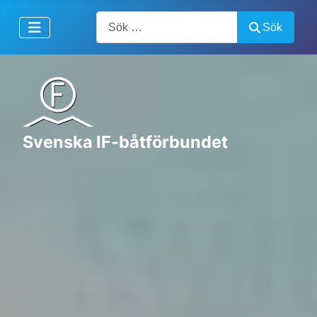
Artiklar, forum, händelser, dokument
Sök
Svenska IF-båtförbundet