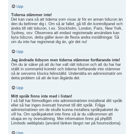
Upp
Tiderna stämmer inte!
Det kan vara så att tiderna som visas är för en annan tidszon än
den du befinner dig i. Om så är fallet, gå till din kontrollpanel och
ändra till rätt tidszon, t.ex. Stockholm, London, Paris, New York,
Sydney, osv. Observera att endast registrerade användare kan
byta tidszon, detta gäller även de flesta andra inställningar. Så
om du inte har registrerat dig än, gör det nu!
Upp
Jag ändrade tidszon men tiderna stämmer fortfarande inte!
Om du är säker på att du har valt rätt tidszon och att du har har
ställt in sommartid korrekt och tiderna fortfarande inte stämmer
så är serverns klocka felinställd. Underrätta en administratör om
detta problem så att de kan åtgärda det.
Upp
Mitt språk finns inte med i listan!
I så fall har förmodligen inte administratören installerat ditt språk
eller så har ingen översatt forumet till ditt språk. Fråga
administratören om de skulle kunna installera språkpaketet du
vill ha. Om språkpaketet inte finns så är du välkommen att
skapa en ny översättning. Mer information finns på phpBB
Limiteds webbplats (använd länken längst ner på forumsidorna).
Upp