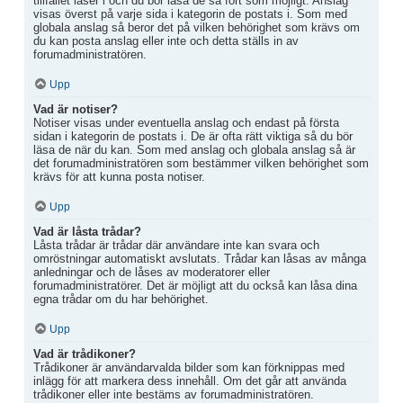
tillfället läser i och du bör läsa de så fort som möjligt. Anslag
visas överst på varje sida i kategorin de postats i. Som med
globala anslag så beror det på vilken behörighet som krävs om
du kan posta anslag eller inte och detta ställs in av
forumadministratören.
Upp
Vad är notiser?
Notiser visas under eventuella anslag och endast på första
sidan i kategorin de postats i. De är ofta rätt viktiga så du bör
läsa de när du kan. Som med anslag och globala anslag så är
det forumadministratören som bestämmer vilken behörighet som
krävs för att kunna posta notiser.
Upp
Vad är låsta trådar?
Låsta trådar är trådar där användare inte kan svara och
omröstningar automatiskt avslutats. Trådar kan låsas av många
anledningar och de låses av moderatorer eller
forumadministratörer. Det är möjligt att du också kan låsa dina
egna trådar om du har behörighet.
Upp
Vad är trådikoner?
Trådikoner är användarvalda bilder som kan förknippas med
inlägg för att markera dess innehåll. Om det går att använda
trådikoner eller inte bestäms av forumadministratören.