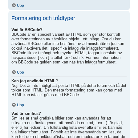
Upp
Formatering och trådtyper
Vad är BBCode?
BBCode är en speciell variant av HTML som ger stor kontroll
över formateringen av särskilda objekt i ett inlägg. Om du kan
använda BBCode eller inte bestäms av administratören (du kan
också inaktivera det i specifika inlägg via inläggsformuläret).
BBCode liknar i mångt och mycket HTML, taggar innesluts av
hakparanteser [ och ] istället för < och >. För mer information
om BBCode se guiden som kan nås från inläggsformuläret.
Upp
Kan jag använda HTML?
Nej. Det är inte möjligt att posta HTML på detta forum och få det
tolkat som HTML. Den mesta formatering som kan göras med
HTML kan istället göras med BBCode.
Upp
Vad är smilies?
Smilies är små grafiska bilder som kan användas för att
uttrycka en känsla genom att använda en kod, t.ex. :) för glad,
eller :( för ledsen. En fullständig lista över alla smilies kan nås
via inläggsformuläret. Försök att inte överanvända smilies, de
kan fort göra ett inlägg oläsbart och en moderator kan ta bort de