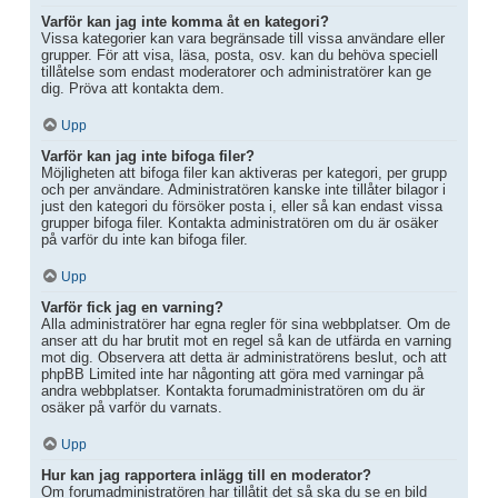
Varför kan jag inte komma åt en kategori?
Vissa kategorier kan vara begränsade till vissa användare eller
grupper. För att visa, läsa, posta, osv. kan du behöva speciell
tillåtelse som endast moderatorer och administratörer kan ge
dig. Pröva att kontakta dem.
Upp
Varför kan jag inte bifoga filer?
Möjligheten att bifoga filer kan aktiveras per kategori, per grupp
och per användare. Administratören kanske inte tillåter bilagor i
just den kategori du försöker posta i, eller så kan endast vissa
grupper bifoga filer. Kontakta administratören om du är osäker
på varför du inte kan bifoga filer.
Upp
Varför fick jag en varning?
Alla administratörer har egna regler för sina webbplatser. Om de
anser att du har brutit mot en regel så kan de utfärda en varning
mot dig. Observera att detta är administratörens beslut, och att
phpBB Limited inte har någonting att göra med varningar på
andra webbplatser. Kontakta forumadministratören om du är
osäker på varför du varnats.
Upp
Hur kan jag rapportera inlägg till en moderator?
Om forumadministratören har tillåtit det så ska du se en bild