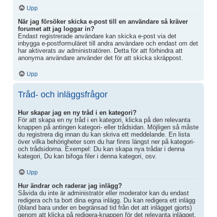
Upp
När jag försöker skicka e-post till en användare så kräver
forumet att jag loggar in?
Endast registrerade användare kan skicka e-post via det
inbygga e-postformuläret till andra användare och endast om det
har aktiverats av administratören. Detta för att förhindra att
anonyma användare använder det för att skicka skräppost.
Upp
Tråd- och inläggsfrågor
Hur skapar jag en ny tråd i en kategori?
För att skapa en ny tråd i en kategori, klicka på den relevanta
knappen på antingen kategori- eller trådsidan. Möjligen så måste
du registrera dig innan du kan skriva ett meddelande. En lista
över vilka behörigheter som du har finns längst ner på kategori-
och trådsidorna. Exempel: Du kan skapa nya trådar i denna
kategori, Du kan bifoga filer i denna kategori, osv.
Upp
Hur ändrar och raderar jag inlägg?
Såvida du inte är administratör eller moderator kan du endast
redigera och ta bort dina egna inlägg. Du kan redigera ett inlägg
(ibland bara under en begränsad tid från det att inlägget gjorts)
genom att klicka på redigera-knappen för det relevanta inlägget.