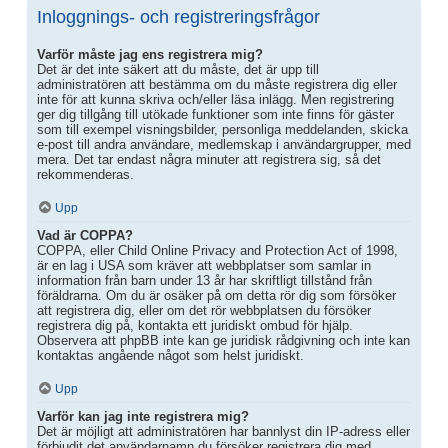
Inloggnings- och registreringsfrågor
Varför måste jag ens registrera mig?
Det är det inte säkert att du måste, det är upp till
administratören att bestämma om du måste registrera dig eller
inte för att kunna skriva och/eller läsa inlägg. Men registrering
ger dig tillgång till utökade funktioner som inte finns för gäster
som till exempel visningsbilder, personliga meddelanden, skicka
e-post till andra användare, medlemskap i användargrupper, med
mera. Det tar endast några minuter att registrera sig, så det
rekommenderas.
Upp
Vad är COPPA?
COPPA, eller Child Online Privacy and Protection Act of 1998,
är en lag i USA som kräver att webbplatser som samlar in
information från barn under 13 år har skriftligt tillstånd från
föräldrarna. Om du är osäker på om detta rör dig som försöker
att registrera dig, eller om det rör webbplatsen du försöker
registrera dig på, kontakta ett juridiskt ombud för hjälp.
Observera att phpBB inte kan ge juridisk rådgivning och inte kan
kontaktas angående något som helst juridiskt.
Upp
Varför kan jag inte registrera mig?
Det är möjligt att administratören har bannlyst din IP-adress eller
förbjudit det användarnamn du försöker registrera dig med.