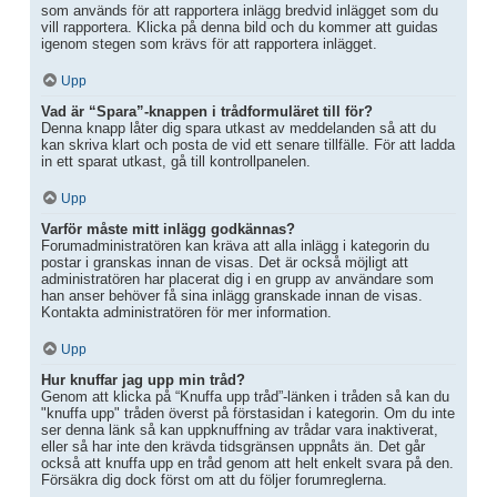
som används för att rapportera inlägg bredvid inlägget som du
vill rapportera. Klicka på denna bild och du kommer att guidas
igenom stegen som krävs för att rapportera inlägget.
Upp
Vad är “Spara”-knappen i trådformuläret till för?
Denna knapp låter dig spara utkast av meddelanden så att du
kan skriva klart och posta de vid ett senare tillfälle. För att ladda
in ett sparat utkast, gå till kontrollpanelen.
Upp
Varför måste mitt inlägg godkännas?
Forumadministratören kan kräva att alla inlägg i kategorin du
postar i granskas innan de visas. Det är också möjligt att
administratören har placerat dig i en grupp av användare som
han anser behöver få sina inlägg granskade innan de visas.
Kontakta administratören för mer information.
Upp
Hur knuffar jag upp min tråd?
Genom att klicka på “Knuffa upp tråd”-länken i tråden så kan du
"knuffa upp" tråden överst på förstasidan i kategorin. Om du inte
ser denna länk så kan uppknuffning av trådar vara inaktiverat,
eller så har inte den krävda tidsgränsen uppnåts än. Det går
också att knuffa upp en tråd genom att helt enkelt svara på den.
Försäkra dig dock först om att du följer forumreglerna.