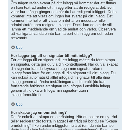
Om någon redan svarat på ditt inlägg så kommer det att finnas
en liten textrad under ditt inlägg efter att du redigerat det, som
visar hur många gånger och när du har redigerat inlägget. Detta
kommer inte att visas om ingen har svarat på ditt inlägg. Det
kommer inte heller att visas om det är en moderator eller
administratör som redigerat inlägget. Dock kan de om de vill
lämna ett meddelande om vad de ändrat och varför. Observera
att vanliga användare inte kan ta bort ett inlägg om det redan
besvarats.
Upp
Hur lägger jag till en signatur till mitt inlägg?
För att lägga till en signatur till ett inlägg måste du först skapa
en signatur, detta gör du via din kontrollpanel. När du väl skapat
din signatur kan du kryssa i Infoga min signatur-rutan i
inläggsformuläret för att lägga till din signatur till ditt inlägg. Du
kan också automatiskt alltid infoga din signatur till alla dina
inlägg genom att ändra inställningarna i din profil (du kan
fortfarande förhindra att signaturen infogas i enskilda inlägg
genom att klicka ur Infoga min signatur-rutan i
inläggsformuläret).
Upp
Hur skapar jag en omröstning?
Det är enkelt att skapa en omröstning. När du postar en ny tråd
(eller redigerar det första inlägget i en tråd) så bör du se “Skapa
omröstning”-fliken under inläggsformuläret (om du inte kan se
detta har du inte behörighet att skapa omröstningar). Skriv in en