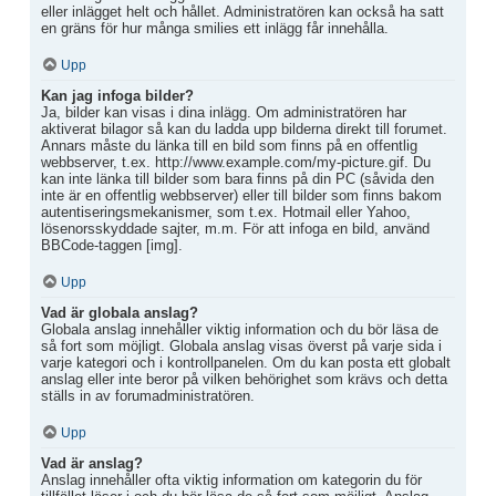
eller inlägget helt och hållet. Administratören kan också ha satt
en gräns för hur många smilies ett inlägg får innehålla.
Upp
Kan jag infoga bilder?
Ja, bilder kan visas i dina inlägg. Om administratören har
aktiverat bilagor så kan du ladda upp bilderna direkt till forumet.
Annars måste du länka till en bild som finns på en offentlig
webbserver, t.ex. http://www.example.com/my-picture.gif. Du
kan inte länka till bilder som bara finns på din PC (såvida den
inte är en offentlig webbserver) eller till bilder som finns bakom
autentiseringsmekanismer, som t.ex. Hotmail eller Yahoo,
lösenorsskyddade sajter, m.m. För att infoga en bild, använd
BBCode-taggen [img].
Upp
Vad är globala anslag?
Globala anslag innehåller viktig information och du bör läsa de
så fort som möjligt. Globala anslag visas överst på varje sida i
varje kategori och i kontrollpanelen. Om du kan posta ett globalt
anslag eller inte beror på vilken behörighet som krävs och detta
ställs in av forumadministratören.
Upp
Vad är anslag?
Anslag innehåller ofta viktig information om kategorin du för