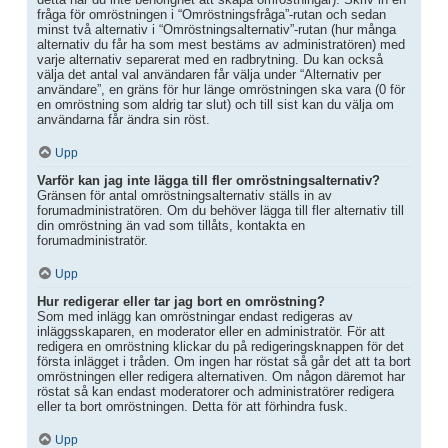
fråga för omröstningen i “Omröstningsfråga”-rutan och sedan
minst två alternativ i “Omröstningsalternativ”-rutan (hur många
alternativ du får ha som mest bestäms av administratören) med
varje alternativ separerat med en radbrytning. Du kan också
välja det antal val användaren får välja under “Alternativ per
användare”, en gräns för hur länge omröstningen ska vara (0 för
en omröstning som aldrig tar slut) och till sist kan du välja om
användarna får ändra sin röst.
Upp
Varför kan jag inte lägga till fler omröstningsalternativ?
Gränsen för antal omröstningsalternativ ställs in av
forumadministratören. Om du behöver lägga till fler alternativ till
din omröstning än vad som tillåts, kontakta en
forumadministratör.
Upp
Hur redigerar eller tar jag bort en omröstning?
Som med inlägg kan omröstningar endast redigeras av
inläggsskaparen, en moderator eller en administratör. För att
redigera en omröstning klickar du på redigeringsknappen för det
första inlägget i tråden. Om ingen har röstat så går det att ta bort
omröstningen eller redigera alternativen. Om någon däremot har
röstat så kan endast moderatorer och administratörer redigera
eller ta bort omröstningen. Detta för att förhindra fusk.
Upp