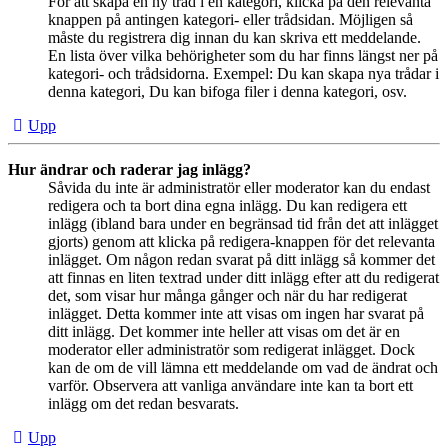
För att skapa en ny tråd i en kategori, klicka på den relevanta
knappen på antingen kategori- eller trådsidan. Möjligen så
måste du registrera dig innan du kan skriva ett meddelande.
En lista över vilka behörigheter som du har finns längst ner på
kategori- och trådsidorna. Exempel: Du kan skapa nya trådar i
denna kategori, Du kan bifoga filer i denna kategori, osv.
Upp
Hur ändrar och raderar jag inlägg?
Såvida du inte är administratör eller moderator kan du endast
redigera och ta bort dina egna inlägg. Du kan redigera ett
inlägg (ibland bara under en begränsad tid från det att inlägget
gjorts) genom att klicka på redigera-knappen för det relevanta
inlägget. Om någon redan svarat på ditt inlägg så kommer det
att finnas en liten textrad under ditt inlägg efter att du redigerat
det, som visar hur många gånger och när du har redigerat
inlägget. Detta kommer inte att visas om ingen har svarat på
ditt inlägg. Det kommer inte heller att visas om det är en
moderator eller administratör som redigerat inlägget. Dock
kan de om de vill lämna ett meddelande om vad de ändrat och
varför. Observera att vanliga användare inte kan ta bort ett
inlägg om det redan besvarats.
Upp