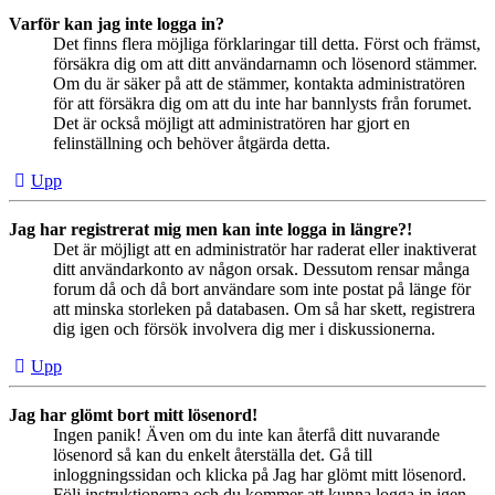
Varför kan jag inte logga in?
Det finns flera möjliga förklaringar till detta. Först och främst,
försäkra dig om att ditt användarnamn och lösenord stämmer.
Om du är säker på att de stämmer, kontakta administratören
för att försäkra dig om att du inte har bannlysts från forumet.
Det är också möjligt att administratören har gjort en
felinställning och behöver åtgärda detta.
Upp
Jag har registrerat mig men kan inte logga in längre?!
Det är möjligt att en administratör har raderat eller inaktiverat
ditt användarkonto av någon orsak. Dessutom rensar många
forum då och då bort användare som inte postat på länge för
att minska storleken på databasen. Om så har skett, registrera
dig igen och försök involvera dig mer i diskussionerna.
Upp
Jag har glömt bort mitt lösenord!
Ingen panik! Även om du inte kan återfå ditt nuvarande
lösenord så kan du enkelt återställa det. Gå till
inloggningssidan och klicka på Jag har glömt mitt lösenord.
Följ instruktionerna och du kommer att kunna logga in igen