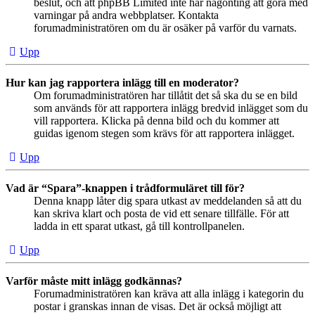
beslut, och att phpBB Limited inte har någonting att göra med
varningar på andra webbplatser. Kontakta
forumadministratören om du är osäker på varför du varnats.
Upp
Hur kan jag rapportera inlägg till en moderator?
Om forumadministratören har tillåtit det så ska du se en bild
som används för att rapportera inlägg bredvid inlägget som du
vill rapportera. Klicka på denna bild och du kommer att
guidas igenom stegen som krävs för att rapportera inlägget.
Upp
Vad är “Spara”-knappen i trådformuläret till för?
Denna knapp låter dig spara utkast av meddelanden så att du
kan skriva klart och posta de vid ett senare tillfälle. För att
ladda in ett sparat utkast, gå till kontrollpanelen.
Upp
Varför måste mitt inlägg godkännas?
Forumadministratören kan kräva att alla inlägg i kategorin du
postar i granskas innan de visas. Det är också möjligt att