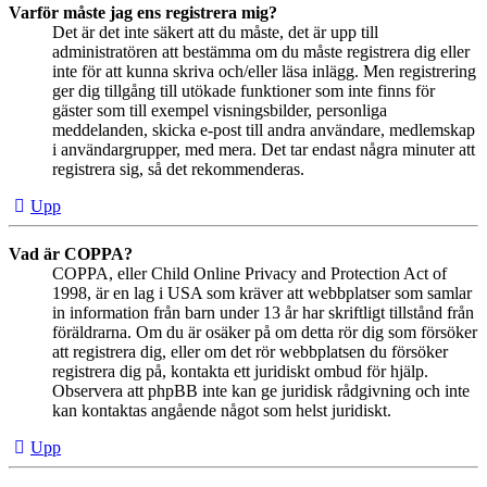
Varför måste jag ens registrera mig?
Det är det inte säkert att du måste, det är upp till
administratören att bestämma om du måste registrera dig eller
inte för att kunna skriva och/eller läsa inlägg. Men registrering
ger dig tillgång till utökade funktioner som inte finns för
gäster som till exempel visningsbilder, personliga
meddelanden, skicka e-post till andra användare, medlemskap
i användargrupper, med mera. Det tar endast några minuter att
registrera sig, så det rekommenderas.
Upp
Vad är COPPA?
COPPA, eller Child Online Privacy and Protection Act of
1998, är en lag i USA som kräver att webbplatser som samlar
in information från barn under 13 år har skriftligt tillstånd från
föräldrarna. Om du är osäker på om detta rör dig som försöker
att registrera dig, eller om det rör webbplatsen du försöker
registrera dig på, kontakta ett juridiskt ombud för hjälp.
Observera att phpBB inte kan ge juridisk rådgivning och inte
kan kontaktas angående något som helst juridiskt.
Upp