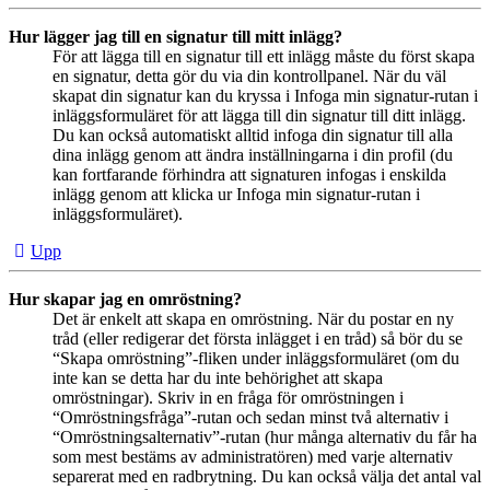
Hur lägger jag till en signatur till mitt inlägg?
För att lägga till en signatur till ett inlägg måste du först skapa
en signatur, detta gör du via din kontrollpanel. När du väl
skapat din signatur kan du kryssa i Infoga min signatur-rutan i
inläggsformuläret för att lägga till din signatur till ditt inlägg.
Du kan också automatiskt alltid infoga din signatur till alla
dina inlägg genom att ändra inställningarna i din profil (du
kan fortfarande förhindra att signaturen infogas i enskilda
inlägg genom att klicka ur Infoga min signatur-rutan i
inläggsformuläret).
Upp
Hur skapar jag en omröstning?
Det är enkelt att skapa en omröstning. När du postar en ny
tråd (eller redigerar det första inlägget i en tråd) så bör du se
“Skapa omröstning”-fliken under inläggsformuläret (om du
inte kan se detta har du inte behörighet att skapa
omröstningar). Skriv in en fråga för omröstningen i
“Omröstningsfråga”-rutan och sedan minst två alternativ i
“Omröstningsalternativ”-rutan (hur många alternativ du får ha
som mest bestäms av administratören) med varje alternativ
separerat med en radbrytning. Du kan också välja det antal val