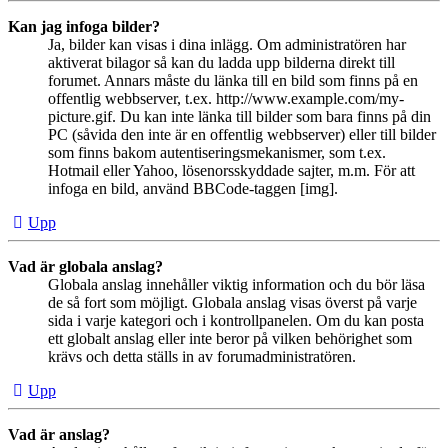
Kan jag infoga bilder?
Ja, bilder kan visas i dina inlägg. Om administratören har
aktiverat bilagor så kan du ladda upp bilderna direkt till
forumet. Annars måste du länka till en bild som finns på en
offentlig webbserver, t.ex. http://www.example.com/my-
picture.gif. Du kan inte länka till bilder som bara finns på din
PC (såvida den inte är en offentlig webbserver) eller till bilder
som finns bakom autentiseringsmekanismer, som t.ex.
Hotmail eller Yahoo, lösenorsskyddade sajter, m.m. För att
infoga en bild, använd BBCode-taggen [img].
Upp
Vad är globala anslag?
Globala anslag innehåller viktig information och du bör läsa
de så fort som möjligt. Globala anslag visas överst på varje
sida i varje kategori och i kontrollpanelen. Om du kan posta
ett globalt anslag eller inte beror på vilken behörighet som
krävs och detta ställs in av forumadministratören.
Upp
Vad är anslag?