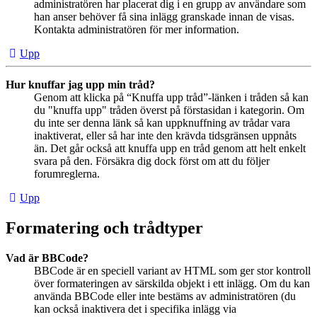
administratören har placerat dig i en grupp av användare som
han anser behöver få sina inlägg granskade innan de visas.
Kontakta administratören för mer information.
Upp
Hur knuffar jag upp min tråd?
Genom att klicka på “Knuffa upp tråd”-länken i tråden så kan
du "knuffa upp" tråden överst på förstasidan i kategorin. Om
du inte ser denna länk så kan uppknuffning av trådar vara
inaktiverat, eller så har inte den krävda tidsgränsen uppnåts
än. Det går också att knuffa upp en tråd genom att helt enkelt
svara på den. Försäkra dig dock först om att du följer
forumreglerna.
Upp
Formatering och trådtyper
Vad är BBCode?
BBCode är en speciell variant av HTML som ger stor kontroll
över formateringen av särskilda objekt i ett inlägg. Om du kan
använda BBCode eller inte bestäms av administratören (du
kan också inaktivera det i specifika inlägg via