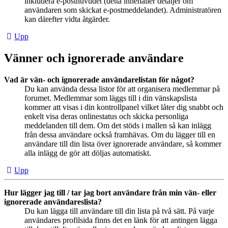
inkludera e-posthuvudet (detta innehåller detaljer om
användaren som skickat e-postmeddelandet). Administratören
kan därefter vidta åtgärder.
Upp
Vänner och ignorerade användare
Vad är vän- och ignorerade användarelistan för något?
Du kan använda dessa listor för att organisera medlemmar på
forumet. Medlemmar som läggs till i din vänskapslista
kommer att visas i din kontrollpanel vilket låter dig snabbt och
enkelt visa deras onlinestatus och skicka personliga
meddelanden till dem. Om det stöds i mallen så kan inlägg
från dessa användare också framhävas. Om du lägger till en
användare till din lista över ignorerade användare, så kommer
alla inlägg de gör att döljas automatiskt.
Upp
Hur lägger jag till / tar jag bort användare från min vän- eller
ignorerade användareslista?
Du kan lägga till användare till din lista på två sätt. På varje
användares profilsida finns det en länk för att antingen lägga