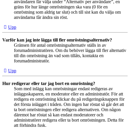
användaren får välja under “Alternativ per användare”, en
gräns för hur länge omröstningen ska vara (0 för en
omröstning som aldrig tar slut) och till sist kan du välja om
användarna får ändra sin röst.
Upp
Varför kan jag inte lägga till fler omröstningsalternativ?
Gränsen för antal omröstningsalternativ ställs in av
forumadministratören. Om du behöver lägga till fler alternativ
till din omröstning än vad som tillåts, kontakta en
forumadministratör.
Upp
Hur redigerar eller tar jag bort en omröstning?
Som med inlägg kan omröstningar endast redigeras av
inläggsskaparen, en moderator eller en administratör. För att
redigera en omröstning klickar du på redigeringsknappen för
det första inlägget i tråden. Om ingen har röstat så går det att
ta bort omröstningen eller redigera alternativen. Om någon
däremot har röstat så kan endast moderatorer och
administratörer redigera eller ta bort omröstningen. Detta för
att förhindra fusk.