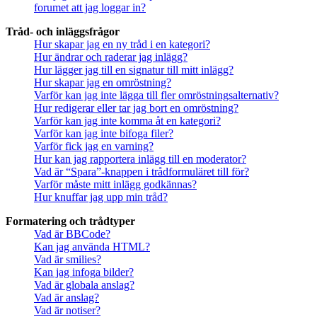
forumet att jag loggar in?
Tråd- och inläggsfrågor
Hur skapar jag en ny tråd i en kategori?
Hur ändrar och raderar jag inlägg?
Hur lägger jag till en signatur till mitt inlägg?
Hur skapar jag en omröstning?
Varför kan jag inte lägga till fler omröstningsalternativ?
Hur redigerar eller tar jag bort en omröstning?
Varför kan jag inte komma åt en kategori?
Varför kan jag inte bifoga filer?
Varför fick jag en varning?
Hur kan jag rapportera inlägg till en moderator?
Vad är “Spara”-knappen i trådformuläret till för?
Varför måste mitt inlägg godkännas?
Hur knuffar jag upp min tråd?
Formatering och trådtyper
Vad är BBCode?
Kan jag använda HTML?
Vad är smilies?
Kan jag infoga bilder?
Vad är globala anslag?
Vad är anslag?
Vad är notiser?