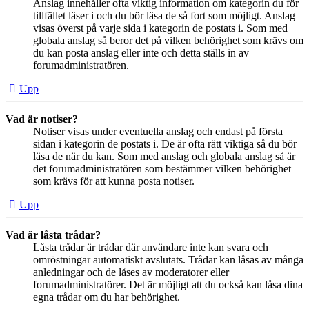
Anslag innehåller ofta viktig information om kategorin du för
tillfället läser i och du bör läsa de så fort som möjligt. Anslag
visas överst på varje sida i kategorin de postats i. Som med
globala anslag så beror det på vilken behörighet som krävs om
du kan posta anslag eller inte och detta ställs in av
forumadministratören.
Upp
Vad är notiser?
Notiser visas under eventuella anslag och endast på första
sidan i kategorin de postats i. De är ofta rätt viktiga så du bör
läsa de när du kan. Som med anslag och globala anslag så är
det forumadministratören som bestämmer vilken behörighet
som krävs för att kunna posta notiser.
Upp
Vad är låsta trådar?
Låsta trådar är trådar där användare inte kan svara och
omröstningar automatiskt avslutats. Trådar kan låsas av många
anledningar och de låses av moderatorer eller
forumadministratörer. Det är möjligt att du också kan låsa dina
egna trådar om du har behörighet.