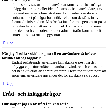
Hur ändrar jag min titel?
Titlar, som visas under ditt användarnamn, visar hur många
inlägg du har gjort eller identifierar speciella användare, t.ex.
moderatorer eller administratörer. I allmänhet kan du inte
ändra namnet på några forumtitlar eftersom de ställs in av
forumadministratören. Missbruka inte forumet genom att posta
i onödan bara för att ändra din titel. De flesta forum tolererar
inte detta och en moderator eller administratör kommer helt
enkelt att sänka ditt inläggsantal.
Upp
När jag försöker skicka e-post till en användare så kräver
forumet att jag loggar in?
Endast registrerade användare kan skicka e-post via det
inbygga e-postformuläret till andra användare och endast om
det har aktiverats av administratören. Detta för att förhindra att
anonyma användare använder det för att skicka skräppost.
Upp
Tråd- och inläggsfrågor
Hur skapar jag en ny tråd i en kategori?