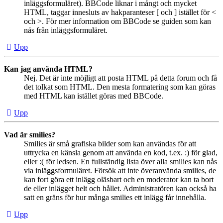
inläggsformuläret). BBCode liknar i mångt och mycket
HTML, taggar innesluts av hakparanteser [ och ] istället för <
och >. För mer information om BBCode se guiden som kan
nås från inläggsformuläret.
Upp
Kan jag använda HTML?
Nej. Det är inte möjligt att posta HTML på detta forum och få
det tolkat som HTML. Den mesta formatering som kan göras
med HTML kan istället göras med BBCode.
Upp
Vad är smilies?
Smilies är små grafiska bilder som kan användas för att
uttrycka en känsla genom att använda en kod, t.ex. :) för glad,
eller :( för ledsen. En fullständig lista över alla smilies kan nås
via inläggsformuläret. Försök att inte överanvända smilies, de
kan fort göra ett inlägg oläsbart och en moderator kan ta bort
de eller inlägget helt och hållet. Administratören kan också ha
satt en gräns för hur många smilies ett inlägg får innehålla.
Upp