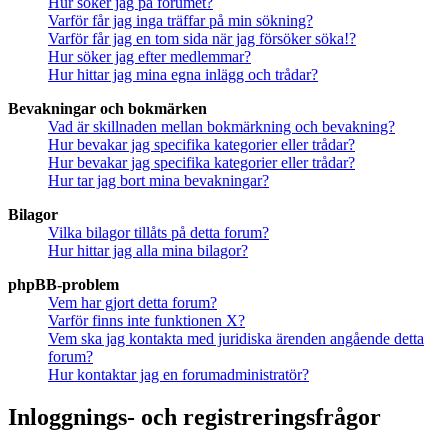
Hur söker jag på forumet?
Varför får jag inga träffar på min sökning?
Varför får jag en tom sida när jag försöker söka!?
Hur söker jag efter medlemmar?
Hur hittar jag mina egna inlägg och trådar?
Bevakningar och bokmärken
Vad är skillnaden mellan bokmärkning och bevakning?
Hur bevakar jag specifika kategorier eller trådar?
Hur bevakar jag specifika kategorier eller trådar?
Hur tar jag bort mina bevakningar?
Bilagor
Vilka bilagor tillåts på detta forum?
Hur hittar jag alla mina bilagor?
phpBB-problem
Vem har gjort detta forum?
Varför finns inte funktionen X?
Vem ska jag kontakta med juridiska ärenden angående detta
forum?
Hur kontaktar jag en forumadministratör?
Inloggnings- och registreringsfrågor