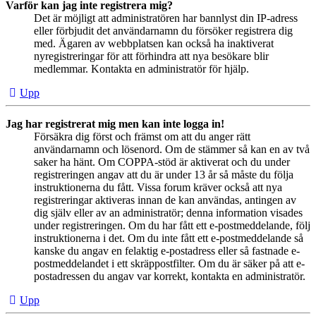
Varför kan jag inte registrera mig?
Det är möjligt att administratören har bannlyst din IP-adress
eller förbjudit det användarnamn du försöker registrera dig
med. Ägaren av webbplatsen kan också ha inaktiverat
nyregistreringar för att förhindra att nya besökare blir
medlemmar. Kontakta en administratör för hjälp.
Upp
Jag har registrerat mig men kan inte logga in!
Försäkra dig först och främst om att du anger rätt
användarnamn och lösenord. Om de stämmer så kan en av två
saker ha hänt. Om COPPA-stöd är aktiverat och du under
registreringen angav att du är under 13 år så måste du följa
instruktionerna du fått. Vissa forum kräver också att nya
registreringar aktiveras innan de kan användas, antingen av
dig själv eller av an administratör; denna information visades
under registreringen. Om du har fått ett e-postmeddelande, följ
instruktionerna i det. Om du inte fått ett e-postmeddelande så
kanske du angav en felaktig e-postadress eller så fastnade e-
postmeddelandet i ett skräppostfilter. Om du är säker på att e-
postadressen du angav var korrekt, kontakta en administratör.
Upp