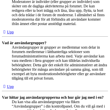
Moderatorer är individer (eller grupper av individer) som
sköter om de dagliga aktiviteterna på forumet. De kan
redigera eller ta bort inlägg och låsa, låsa upp, flytta, ta bort
och dela trådar i de forum de modererar. I allmänhet så finns
moderatorerna där för att förhindra att användare kommer
ifrån ämnet eller postar anstötligt material.
Upp
Vad är användargrupper?
Användargrupper är grupper av medlemmar som delar in
forumets medlemmar i lätthanterliga sektioner som
forumadministratörerna kan arbeta med. Varje användar kan
vara medlem i flera grupper och kan tilldelas individuella
behörigheter. Detta gör det enkelt för administratörer att ändra
behörigheter för många användare på samma gång, som till
exempel att byta moderationsbehörigheter eller ge användare
tillgång till ett privat forum.
Upp
Var hittar jag användargrupperna och hur går jag med i en?
Du kan visa alla användargrupper via fliken
“Användargrupper” i din kontrollpanel. Om du vill gå med i