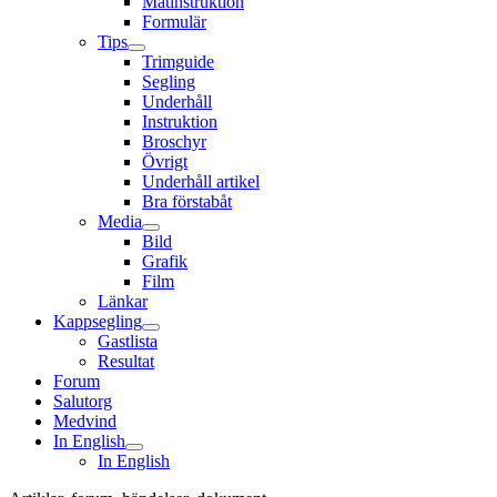
Mätinstruktion
Formulär
Tips
Trimguide
Segling
Underhåll
Instruktion
Broschyr
Övrigt
Underhåll artikel
Bra förstabåt
Media
Bild
Grafik
Film
Länkar
Kappsegling
Gastlista
Resultat
Forum
Salutorg
Medvind
In English
In English