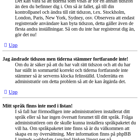
Det kan vara så att tiderna som visas är för en annan tidszon
än den du befinner dig i. Om så är fallet, gå till din
kontrollpanel och ändra till rätt tidszon, t.ex. Stockholm,
London, Paris, New York, Sydney, osv. Observera att endast
registrerade användare kan byta tidszon, detta gäller även de
flesta andra inställningar. Så om du inte har registrerat dig än,
gör det nu!
Upp
Jag ändrade tidszon men tiderna stämmer fortfarande inte!
Om du är säker på att du har valt rätt tidszon och att du har
har ställt in sommartid korrekt och tiderna fortfarande inte
stämmer så är serverns klocka felinställd. Underrätta en
administratör om detta problem så att de kan åtgärda det.
Upp
Mitt språk finns inte med i listan!
I så fall har förmodligen inte administratören installerat ditt
språk eller så har ingen översatt forumet till ditt språk. Fråga
administratören om de skulle kunna installera språkpaketet du
vill ha. Om språkpaketet inte finns så är du välkommen att
skapa en ny översättning. Mer information finns på phpBB
Limiteds webbplats (använd länken längst ner på