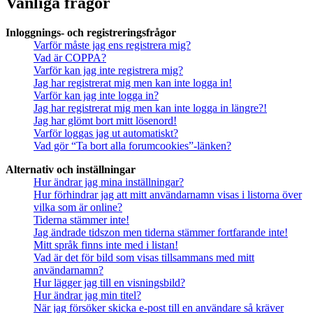
Vanliga frågor
Inloggnings- och registreringsfrågor
Varför måste jag ens registrera mig?
Vad är COPPA?
Varför kan jag inte registrera mig?
Jag har registrerat mig men kan inte logga in!
Varför kan jag inte logga in?
Jag har registrerat mig men kan inte logga in längre?!
Jag har glömt bort mitt lösenord!
Varför loggas jag ut automatiskt?
Vad gör “Ta bort alla forumcookies”-länken?
Alternativ och inställningar
Hur ändrar jag mina inställningar?
Hur förhindrar jag att mitt användarnamn visas i listorna över
vilka som är online?
Tiderna stämmer inte!
Jag ändrade tidszon men tiderna stämmer fortfarande inte!
Mitt språk finns inte med i listan!
Vad är det för bild som visas tillsammans med mitt
användarnamn?
Hur lägger jag till en visningsbild?
Hur ändrar jag min titel?
När jag försöker skicka e-post till en användare så kräver