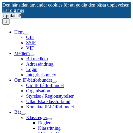
Den här sidan använder cookies för att ge dig den bästa upplevelsen.
Lär dig mer
Uppfattat!
Hem
OIF
SSIF
VIF
Medlem
Bli medlem
Adressändring
Login
Integritetspolicy
Om IF-båtförbundet
Om IF-båtförbundet
Organisation
Styrelse / Regionstyrelser
Utländska klassförbund
Kontakta IF-båtförbundet
Båt
Klassregler
Regler
Klassritning