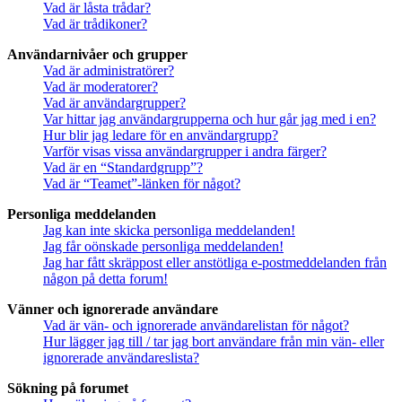
Vad är låsta trådar?
Vad är trådikoner?
Användarnivåer och grupper
Vad är administratörer?
Vad är moderatorer?
Vad är användargrupper?
Var hittar jag användargrupperna och hur går jag med i en?
Hur blir jag ledare för en användargrupp?
Varför visas vissa användargrupper i andra färger?
Vad är en “Standardgrupp”?
Vad är “Teamet”-länken för något?
Personliga meddelanden
Jag kan inte skicka personliga meddelanden!
Jag får oönskade personliga meddelanden!
Jag har fått skräppost eller anstötliga e-postmeddelanden från
någon på detta forum!
Vänner och ignorerade användare
Vad är vän- och ignorerade användarelistan för något?
Hur lägger jag till / tar jag bort användare från min vän- eller
ignorerade användareslista?
Sökning på forumet