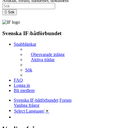
Artiklar, forum, händelser, dokument
Sök
Svenska IF-båtförbundet
Snabblänkar
Obesvarade inlägg
Aktiva trådar
Sök
FAQ
Logga in
Bli medlem
Svenska IF-båtförbundet
Forum
Vanliga frågor
Select Language
▼
Sök