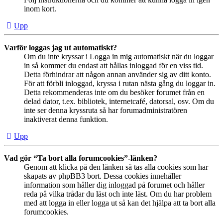
inom kort.
Upp
Varför loggas jag ut automatiskt?
Om du inte kryssar i Logga in mig automatiskt när du loggar
in så kommer du endast att hållas inloggad för en viss tid.
Detta förhindrar att någon annan använder sig av ditt konto.
För att förbli inloggad, kryssa i rutan nästa gång du loggar in.
Detta rekommenderas inte om du besöker forumet från en
delad dator, t.ex. bibliotek, internetcafé, datorsal, osv. Om du
inte ser denna kryssruta så har forumadministratören
inaktiverat denna funktion.
Upp
Vad gör “Ta bort alla forumcookies”-länken?
Genom att klicka på den länken så tas alla cookies som har
skapats av phpBB3 bort. Dessa cookies innehåller
information som håller dig inloggad på forumet och håller
reda på vilka trådar du läst och inte läst. Om du har problem
med att logga in eller logga ut så kan det hjälpa att ta bort alla
forumcookies.