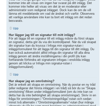
kommer inte att visas om ingen har svarat på ditt inlägg. Det
kommer inte heller att visas om det är en moderator eller
administratör som redigerat inlägget. Dock kan de om de vill
lämna ett meddelande om vad de ändrat och varför. Observera
att vanliga användare inte kan ta bort ett inlägg om det redan
besvarats.
Upp
Hur lägger jag till en signatur till mitt inlägg?
För att lägga till en signatur till ett inlägg måste du först skapa
en signatur, detta gör du via din kontrollpanel. När du väl skapat
din signatur kan du kryssa i Infoga min signatur-rutan i
inläggsformuläret för att lägga till din signatur till ditt inlägg. Du
kan också automatiskt alltid infoga din signatur till alla dina
inlägg genom att ändra inställningarna i din profil (du kan
fortfarande förhindra att signaturen infogas i enskilda inlägg
genom att klicka ur Infoga min signatur-rutan i
inläggsformuläret).
Upp
Hur skapar jag en omröstning?
Det är enkelt att skapa en omröstning. När du postar en ny tråd
(eller redigerar det första inlägget i en tråd) så bör du se “Skapa
omröstning”-fliken under inläggsformuläret (om du inte kan se
detta har du inte behörighet att skapa omröstningar). Skriv in en
fråga för omröstningen i “Omröstningsfråga”-rutan och sedan
minst två alternativ i “Omröstningsalternativ”-rutan (hur många
alternativ du får ha som mest bestäms av administratören) med