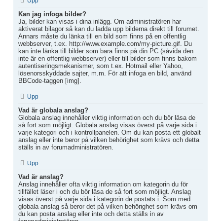
Upp
Kan jag infoga bilder?
Ja, bilder kan visas i dina inlägg. Om administratören har
aktiverat bilagor så kan du ladda upp bilderna direkt till forumet.
Annars måste du länka till en bild som finns på en offentlig
webbserver, t.ex. http://www.example.com/my-picture.gif. Du
kan inte länka till bilder som bara finns på din PC (såvida den
inte är en offentlig webbserver) eller till bilder som finns bakom
autentiseringsmekanismer, som t.ex. Hotmail eller Yahoo,
lösenorsskyddade sajter, m.m. För att infoga en bild, använd
BBCode-taggen [img].
Upp
Vad är globala anslag?
Globala anslag innehåller viktig information och du bör läsa de
så fort som möjligt. Globala anslag visas överst på varje sida i
varje kategori och i kontrollpanelen. Om du kan posta ett globalt
anslag eller inte beror på vilken behörighet som krävs och detta
ställs in av forumadministratören.
Upp
Vad är anslag?
Anslag innehåller ofta viktig information om kategorin du för
tillfället läser i och du bör läsa de så fort som möjligt. Anslag
visas överst på varje sida i kategorin de postats i. Som med
globala anslag så beror det på vilken behörighet som krävs om
du kan posta anslag eller inte och detta ställs in av