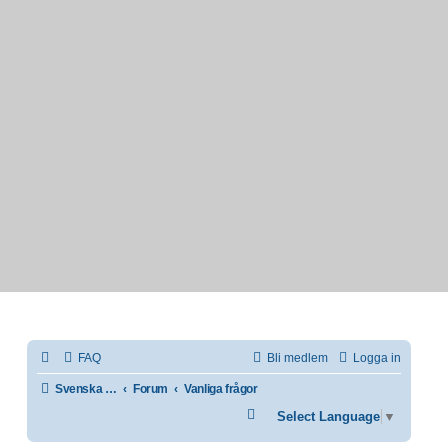
FAQ
Bli medlem
Logga in
Svenska IF-båtförbundet
Forum
Vanliga frågor
Sök
Select Language
▼