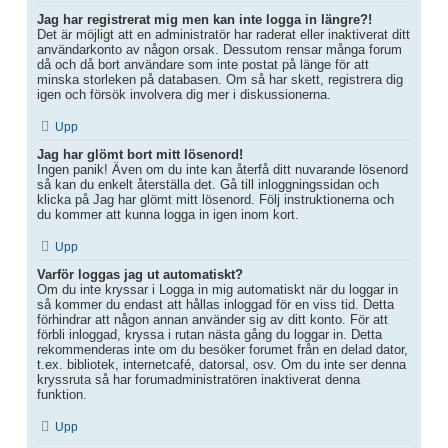
Jag har registrerat mig men kan inte logga in längre?!
Det är möjligt att en administratör har raderat eller inaktiverat ditt
användarkonto av någon orsak. Dessutom rensar många forum
då och då bort användare som inte postat på länge för att
minska storleken på databasen. Om så har skett, registrera dig
igen och försök involvera dig mer i diskussionerna.
Upp
Jag har glömt bort mitt lösenord!
Ingen panik! Även om du inte kan återfå ditt nuvarande lösenord
så kan du enkelt återställa det. Gå till inloggningssidan och
klicka på Jag har glömt mitt lösenord. Följ instruktionerna och
du kommer att kunna logga in igen inom kort.
Upp
Varför loggas jag ut automatiskt?
Om du inte kryssar i Logga in mig automatiskt när du loggar in
så kommer du endast att hållas inloggad för en viss tid. Detta
förhindrar att någon annan använder sig av ditt konto. För att
förbli inloggad, kryssa i rutan nästa gång du loggar in. Detta
rekommenderas inte om du besöker forumet från en delad dator,
t.ex. bibliotek, internetcafé, datorsal, osv. Om du inte ser denna
kryssruta så har forumadministratören inaktiverat denna
funktion.
Upp