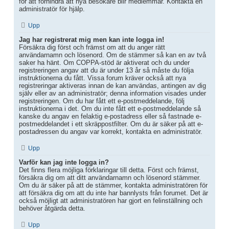
för att förhindra att nya besökare blir medlemmar. Kontakta en
administratör för hjälp.
Upp
Jag har registrerat mig men kan inte logga in!
Försäkra dig först och främst om att du anger rätt
användarnamn och lösenord. Om de stämmer så kan en av två
saker ha hänt. Om COPPA-stöd är aktiverat och du under
registreringen angav att du är under 13 år så måste du följa
instruktionerna du fått. Vissa forum kräver också att nya
registreringar aktiveras innan de kan användas, antingen av dig
själv eller av an administratör; denna information visades under
registreringen. Om du har fått ett e-postmeddelande, följ
instruktionerna i det. Om du inte fått ett e-postmeddelande så
kanske du angav en felaktig e-postadress eller så fastnade e-
postmeddelandet i ett skräppostfilter. Om du är säker på att e-
postadressen du angav var korrekt, kontakta en administratör.
Upp
Varför kan jag inte logga in?
Det finns flera möjliga förklaringar till detta. Först och främst,
försäkra dig om att ditt användarnamn och lösenord stämmer.
Om du är säker på att de stämmer, kontakta administratören för
att försäkra dig om att du inte har bannlysts från forumet. Det är
också möjligt att administratören har gjort en felinställning och
behöver åtgärda detta.
Upp