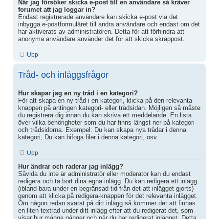
När jag försöker skicka e-post till en användare så kräver
forumet att jag loggar in?
Endast registrerade användare kan skicka e-post via det
inbygga e-postformuläret till andra användare och endast om det
har aktiverats av administratören. Detta för att förhindra att
anonyma användare använder det för att skicka skräppost.
Upp
Tråd- och inläggsfrågor
Hur skapar jag en ny tråd i en kategori?
För att skapa en ny tråd i en kategori, klicka på den relevanta
knappen på antingen kategori- eller trådsidan. Möjligen så måste
du registrera dig innan du kan skriva ett meddelande. En lista
över vilka behörigheter som du har finns längst ner på kategori-
och trådsidorna. Exempel: Du kan skapa nya trådar i denna
kategori, Du kan bifoga filer i denna kategori, osv.
Upp
Hur ändrar och raderar jag inlägg?
Såvida du inte är administratör eller moderator kan du endast
redigera och ta bort dina egna inlägg. Du kan redigera ett inlägg
(ibland bara under en begränsad tid från det att inlägget gjorts)
genom att klicka på redigera-knappen för det relevanta inlägget.
Om någon redan svarat på ditt inlägg så kommer det att finnas
en liten textrad under ditt inlägg efter att du redigerat det, som
visar hur många gånger och när du har redigerat inlägget. Detta