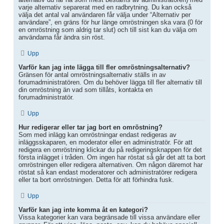
varje alternativ separerat med en radbrytning. Du kan också
välja det antal val användaren får välja under “Alternativ per
användare”, en gräns för hur länge omröstningen ska vara (0 för
en omröstning som aldrig tar slut) och till sist kan du välja om
användarna får ändra sin röst.
Upp
Varför kan jag inte lägga till fler omröstningsalternativ?
Gränsen för antal omröstningsalternativ ställs in av
forumadministratören. Om du behöver lägga till fler alternativ till
din omröstning än vad som tillåts, kontakta en
forumadministratör.
Upp
Hur redigerar eller tar jag bort en omröstning?
Som med inlägg kan omröstningar endast redigeras av
inläggsskaparen, en moderator eller en administratör. För att
redigera en omröstning klickar du på redigeringsknappen för det
första inlägget i tråden. Om ingen har röstat så går det att ta bort
omröstningen eller redigera alternativen. Om någon däremot har
röstat så kan endast moderatorer och administratörer redigera
eller ta bort omröstningen. Detta för att förhindra fusk.
Upp
Varför kan jag inte komma åt en kategori?
Vissa kategorier kan vara begränsade till vissa användare eller