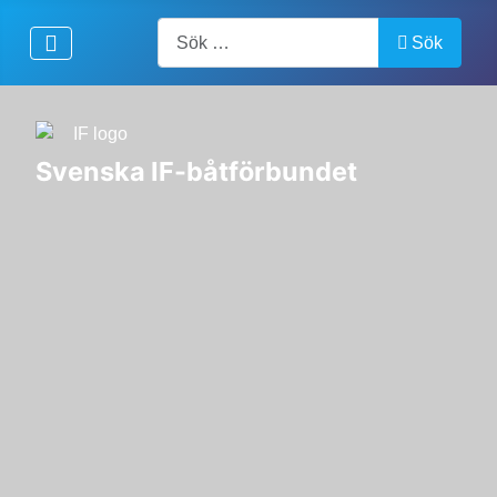
Artiklar, forum, händelser, dokument
Sök
Svenska IF-båtförbundet