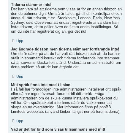
Tiderna stämmer inte!
Det kan vara så att tiderna som visas är för en annan tidszon än
den du befinner dig i. Om så är fallet, gå till din kontrollpanel och
ändra till rätt tidszon, t.ex. Stockholm, London, Paris, New York,
Sydney, osv. Observera att endast registrerade användare kan
byta tidszon, detta gäller även de flesta andra inställningar. Så
om du inte har registrerat dig än, gör det nu!
Upp
Jag ändrade tidszon men tiderna stämmer fortfarande inte!
Om du är säker på att du har valt rätt tidszon och att du har har
ställt in sommartid korrekt och tiderna fortfarande inte stämmer
så är serverns klocka felinställd. Underrätta en administratör om
detta problem så att de kan åtgärda det.
Upp
Mitt språk finns inte med i listan!
I så fall har förmodligen inte administratören installerat ditt språk
eller så har ingen översatt forumet till ditt språk. Fråga
administratören om de skulle kunna installera språkpaketet du
vill ha. Om språkpaketet inte finns så är du välkommen att
skapa en ny översättning. Mer information finns på phpBB
Limiteds webbplats (använd länken längst ner på forumsidorna).
Upp
Vad är det för bild som visas tillsammans med mitt