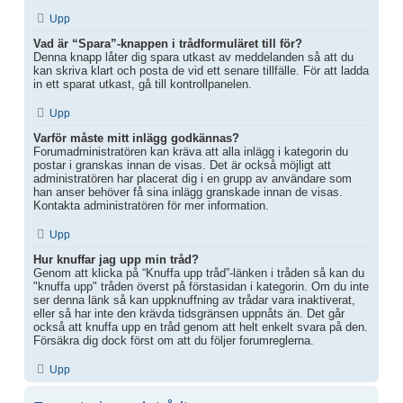
Upp
Vad är “Spara”-knappen i trådformuläret till för?
Denna knapp låter dig spara utkast av meddelanden så att du
kan skriva klart och posta de vid ett senare tillfälle. För att ladda
in ett sparat utkast, gå till kontrollpanelen.
Upp
Varför måste mitt inlägg godkännas?
Forumadministratören kan kräva att alla inlägg i kategorin du
postar i granskas innan de visas. Det är också möjligt att
administratören har placerat dig i en grupp av användare som
han anser behöver få sina inlägg granskade innan de visas.
Kontakta administratören för mer information.
Upp
Hur knuffar jag upp min tråd?
Genom att klicka på “Knuffa upp tråd”-länken i tråden så kan du
"knuffa upp" tråden överst på förstasidan i kategorin. Om du inte
ser denna länk så kan uppknuffning av trådar vara inaktiverat,
eller så har inte den krävda tidsgränsen uppnåts än. Det går
också att knuffa upp en tråd genom att helt enkelt svara på den.
Försäkra dig dock först om att du följer forumreglerna.
Upp