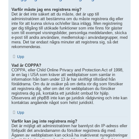
Varför måste jag ens registrera mig?
Det är det inte säkert att du måste, det är upp till
administratören att bestämma om du måste registrera dig eller
inte för att kunna skriva och/eller läsa inlägg. Men registrering
ger dig tillgång till utökade funktioner som inte finns för gäster
som till exempel visningsbilder, personliga meddelanden, skicka
e-post till andra användare, medlemskap i användargrupper, med
mera. Det tar endast några minuter att registrera sig, så det
rekommenderas.
Upp
Vad är COPPA?
COPPA, eller Child Online Privacy and Protection Act of 1998,
är en lag i USA som kräver att webbplatser som samlar in
information från barn under 13 år har skriftligt tillstånd från
föräldrarna. Om du är osäker på om detta rör dig som försöker
att registrera dig, eller om det rör webbplatsen du försöker
registrera dig på, kontakta ett juridiskt ombud för hjälp.
Observera att phpBB inte kan ge juridisk rådgivning och inte kan
kontaktas angående något som helst juridiskt.
Upp
Varför kan jag inte registrera mig?
Det är möjligt att administratören har bannlyst din IP-adress eller
förbjudit det användarnamn du försöker registrera dig med.
Ägaren av webbplatsen kan också ha inaktiverat nyregistreringar