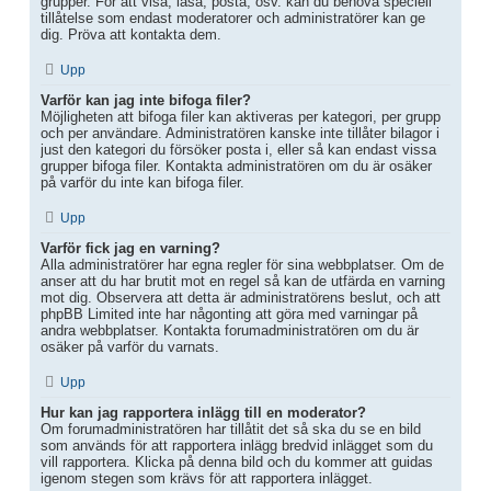
grupper. För att visa, läsa, posta, osv. kan du behöva speciell
tillåtelse som endast moderatorer och administratörer kan ge
dig. Pröva att kontakta dem.
Upp
Varför kan jag inte bifoga filer?
Möjligheten att bifoga filer kan aktiveras per kategori, per grupp
och per användare. Administratören kanske inte tillåter bilagor i
just den kategori du försöker posta i, eller så kan endast vissa
grupper bifoga filer. Kontakta administratören om du är osäker
på varför du inte kan bifoga filer.
Upp
Varför fick jag en varning?
Alla administratörer har egna regler för sina webbplatser. Om de
anser att du har brutit mot en regel så kan de utfärda en varning
mot dig. Observera att detta är administratörens beslut, och att
phpBB Limited inte har någonting att göra med varningar på
andra webbplatser. Kontakta forumadministratören om du är
osäker på varför du varnats.
Upp
Hur kan jag rapportera inlägg till en moderator?
Om forumadministratören har tillåtit det så ska du se en bild
som används för att rapportera inlägg bredvid inlägget som du
vill rapportera. Klicka på denna bild och du kommer att guidas
igenom stegen som krävs för att rapportera inlägget.