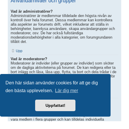
Användarnivåer och grupper
Vad är administratörer?
Administratörer är medlemmar tilldelade den högsta nivån av
kontroll över hela forumet. Dessa medlemmar kan kontrollera
alla aspekter av forumets drift, vilket inkluderar att ställa in
behörigheter, bannlysa användare, skapa användargrupper och
moderatorer, osv. De har också fullständiga
moderationsbehörigheter i alla kategorier, om forumgrundaren
tillåtit det.
Upp
Vad är moderatorer?
Moderatorer är individer (eller grupper av individer) som sköter
om de dagliga aktiviteterna på forumet. De kan redigera eller ta
bort inlägg och låsa, låsa upp, flytta, ta bort och dela trådar i de
forum de modererar. I allmänhet så finns moderatorerna där för
att förhindra att användare kommer ifrån ämnet eller postar
Den här sidan använder cookies för att ge dig
anstötligt material.
den bästa upplevelsen.
Lär dig mer
Upp
Vad är användargrupper?
Uppfattat!
Användargrupper är grupper av medlemmar som delar in
forumets medlemmar i lätthanterliga sektioner som
forumadministratörerna kan arbeta med. Varje användar kan
vara medlem i flera grupper och kan tilldelas individuella
behörigheter. Detta gör det enkelt för administratörer att ändra
behörigheter för många användare på samma gång, som till