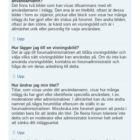
användarnamn?
Det finns två bilder som kan visas tillsammans med ett
användarnamn i inlägg. Den ena är en titelbild, oftast är dessa
bilder i form av stjärnor, prickar eller block som visar hur många
inlägg du har gjort eller din status på forumet. Den andra bilden,
oftast är den större, är känd som en visningsbild och är i
allmänhet unik eller personlig för varje användare.
Upp
Hur lägger jag till en visningsbild?
Det är upp till forumadministratören att tillåta visningsbilder och
välja vilka sätt visningsbilder kan användas på. Om du inte kan
använda visningsbilder, kontakta en forumadministratör och
fråga de om deras anledning till detta.
Upp
Hur ändrar jag min titel?
Titlar, som visas under ditt användarnamn, visar hur många
inlägg du har gjort eller identifierar speciella användare, t.ex.
moderatorer eller administratörer. I allmänhet kan du inte ändra
namnet på några forumtitlar eftersom de ställs in av
forumadministratören. Missbruka inte forumet genom att posta i
onödan bara för att ändra din titel. De flesta forum tolererar inte
detta och en moderator eller administratör kommer helt enkelt
att sänka ditt inläggsantal.
Upp