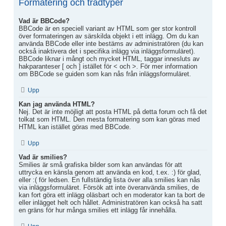
Formatering och trådtyper
Vad är BBCode?
BBCode är en speciell variant av HTML som ger stor kontroll
över formateringen av särskilda objekt i ett inlägg. Om du kan
använda BBCode eller inte bestäms av administratören (du kan
också inaktivera det i specifika inlägg via inläggsformuläret).
BBCode liknar i mångt och mycket HTML, taggar innesluts av
hakparanteser [ och ] istället för < och >. För mer information
om BBCode se guiden som kan nås från inläggsformuläret.
Upp
Kan jag använda HTML?
Nej. Det är inte möjligt att posta HTML på detta forum och få det
tolkat som HTML. Den mesta formatering som kan göras med
HTML kan istället göras med BBCode.
Upp
Vad är smilies?
Smilies är små grafiska bilder som kan användas för att
uttrycka en känsla genom att använda en kod, t.ex. :) för glad,
eller :( för ledsen. En fullständig lista över alla smilies kan nås
via inläggsformuläret. Försök att inte överanvända smilies, de
kan fort göra ett inlägg oläsbart och en moderator kan ta bort de
eller inlägget helt och hållet. Administratören kan också ha satt
en gräns för hur många smilies ett inlägg får innehålla.