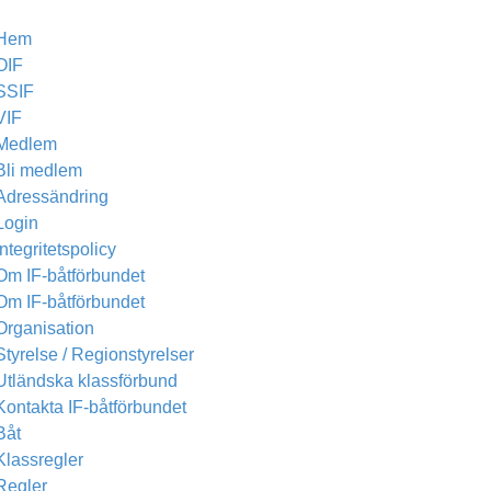
Hem
OIF
SSIF
VIF
Medlem
Bli medlem
Adressändring
Login
Integritetspolicy
Om IF-båtförbundet
Om IF-båtförbundet
Organisation
Styrelse / Regionstyrelser
Utländska klassförbund
Kontakta IF-båtförbundet
Båt
Klassregler
Regler