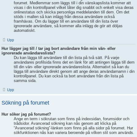
forumet. Medlemmar som läggs till i din vänskapslista kommer att
visas i din kontrollpanel vilket låter dig snabbt och enkelt visa deras
onlinestatus och skicka personliga meddelanden till dem. Om det
stöds i mallen så kan inlägg från dessa användare också
framhävas. Om du lägger till en användare till din lista över
ignorerade användare, så kommer alla inlägg de gör att döljas
automatiskt.
Upp
Hur lägger jag till / tar jag bort användare från min vän- eller
ignorerade användareslista?
Du kan lägga till användare till din lista på två sätt. På varje
användares profilsida finns det en länk för att antingen lägga till dem
till din vän- eller ignorerade användareslista. Alternativt så kan du
lägga till användare direkt genom att ange deras användarnamn i din
kontrollpanel. Du kan också ta bort användare från din lista på
samma sida.
Upp
Sökning på forumet
Hur söker jag på forumet?
Ange en term i sökrutan som finns på indexsidan, forumsidor och
trådsidor. Avancerad sökning kan nås genom att klicka på
“Avancerad sökning”-länken som finns på alla sidor på forumet. Hur
sökfunktionen nås kan variera beroende på vilken stil som används.