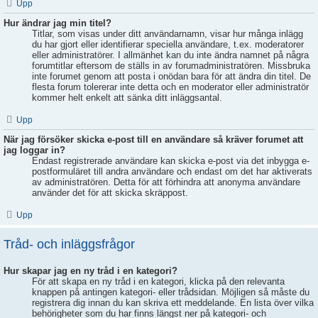
Upp
Hur ändrar jag min titel?
Titlar, som visas under ditt användarnamn, visar hur många inlägg
du har gjort eller identifierar speciella användare, t.ex. moderatorer
eller administratörer. I allmänhet kan du inte ändra namnet på några
forumtitlar eftersom de ställs in av forumadministratören. Missbruka
inte forumet genom att posta i onödan bara för att ändra din titel. De
flesta forum tolererar inte detta och en moderator eller administratör
kommer helt enkelt att sänka ditt inläggsantal.
Upp
När jag försöker skicka e-post till en användare så kräver forumet att
jag loggar in?
Endast registrerade användare kan skicka e-post via det inbygga e-
postformuläret till andra användare och endast om det har aktiverats
av administratören. Detta för att förhindra att anonyma användare
använder det för att skicka skräppost.
Upp
Tråd- och inläggsfrågor
Hur skapar jag en ny tråd i en kategori?
För att skapa en ny tråd i en kategori, klicka på den relevanta
knappen på antingen kategori- eller trådsidan. Möjligen så måste du
registrera dig innan du kan skriva ett meddelande. En lista över vilka
behörigheter som du har finns längst ner på kategori- och