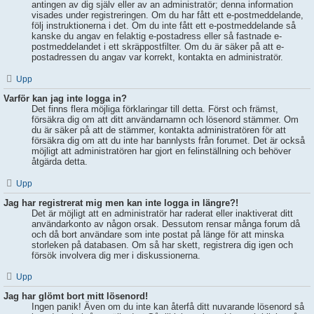
antingen av dig själv eller av an administratör; denna information
visades under registreringen. Om du har fått ett e-postmeddelande,
följ instruktionerna i det. Om du inte fått ett e-postmeddelande så
kanske du angav en felaktig e-postadress eller så fastnade e-
postmeddelandet i ett skräppostfilter. Om du är säker på att e-
postadressen du angav var korrekt, kontakta en administratör.
Upp
Varför kan jag inte logga in?
Det finns flera möjliga förklaringar till detta. Först och främst,
försäkra dig om att ditt användarnamn och lösenord stämmer. Om
du är säker på att de stämmer, kontakta administratören för att
försäkra dig om att du inte har bannlysts från forumet. Det är också
möjligt att administratören har gjort en felinställning och behöver
åtgärda detta.
Upp
Jag har registrerat mig men kan inte logga in längre?!
Det är möjligt att en administratör har raderat eller inaktiverat ditt
användarkonto av någon orsak. Dessutom rensar många forum då
och då bort användare som inte postat på länge för att minska
storleken på databasen. Om så har skett, registrera dig igen och
försök involvera dig mer i diskussionerna.
Upp
Jag har glömt bort mitt lösenord!
Ingen panik! Även om du inte kan återfå ditt nuvarande lösenord så