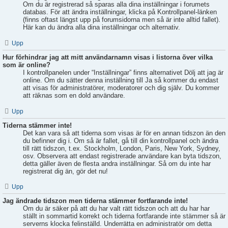
Om du är registrerad så sparas alla dina inställningar i forumets
databas. För att ändra inställningar, klicka på Kontrollpanel-länken
(finns oftast längst upp på forumsidorna men så är inte alltid fallet).
Här kan du ändra alla dina inställningar och alternativ.
Upp
Hur förhindrar jag att mitt användarnamn visas i listorna över vilka
som är online?
I kontrollpanelen under “Inställningar” finns alternativet Dölj att jag är
online. Om du sätter denna inställning till Ja så kommer du endast
att visas för administratörer, moderatorer och dig själv. Du kommer
att räknas som en dold användare.
Upp
Tiderna stämmer inte!
Det kan vara så att tiderna som visas är för en annan tidszon än den
du befinner dig i. Om så är fallet, gå till din kontrollpanel och ändra
till rätt tidszon, t.ex. Stockholm, London, Paris, New York, Sydney,
osv. Observera att endast registrerade användare kan byta tidszon,
detta gäller även de flesta andra inställningar. Så om du inte har
registrerat dig än, gör det nu!
Upp
Jag ändrade tidszon men tiderna stämmer fortfarande inte!
Om du är säker på att du har valt rätt tidszon och att du har har
ställt in sommartid korrekt och tiderna fortfarande inte stämmer så är
serverns klocka felinställd. Underrätta en administratör om detta