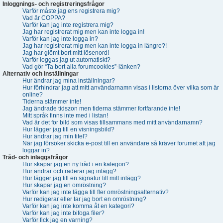
Inloggnings- och registreringsfrågor
Varför måste jag ens registrera mig?
Vad är COPPA?
Varför kan jag inte registrera mig?
Jag har registrerat mig men kan inte logga in!
Varför kan jag inte logga in?
Jag har registrerat mig men kan inte logga in längre?!
Jag har glömt bort mitt lösenord!
Varför loggas jag ut automatiskt?
Vad gör “Ta bort alla forumcookies”-länken?
Alternativ och inställningar
Hur ändrar jag mina inställningar?
Hur förhindrar jag att mitt användarnamn visas i listorna över vilka som är
online?
Tiderna stämmer inte!
Jag ändrade tidszon men tiderna stämmer fortfarande inte!
Mitt språk finns inte med i listan!
Vad är det för bild som visas tillsammans med mitt användarnamn?
Hur lägger jag till en visningsbild?
Hur ändrar jag min titel?
När jag försöker skicka e-post till en användare så kräver forumet att jag
loggar in?
Tråd- och inläggsfrågor
Hur skapar jag en ny tråd i en kategori?
Hur ändrar och raderar jag inlägg?
Hur lägger jag till en signatur till mitt inlägg?
Hur skapar jag en omröstning?
Varför kan jag inte lägga till fler omröstningsalternativ?
Hur redigerar eller tar jag bort en omröstning?
Varför kan jag inte komma åt en kategori?
Varför kan jag inte bifoga filer?
Varför fick jag en varning?