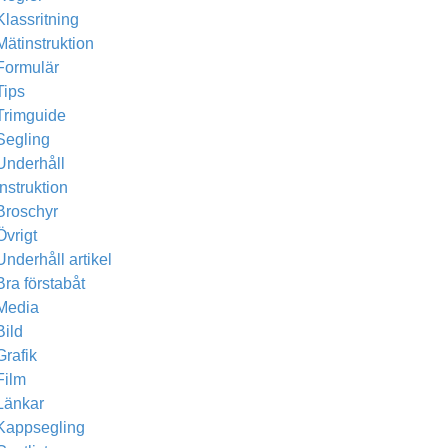
Klassritning
Mätinstruktion
Formulär
Tips
Trimguide
Segling
Underhåll
Instruktion
Broschyr
Övrigt
Underhåll artikel
Bra förstabåt
Media
Bild
Grafik
Film
Länkar
Kappsegling