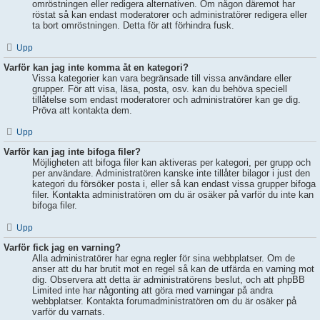
omröstningen eller redigera alternativen. Om någon däremot har
röstat så kan endast moderatorer och administratörer redigera eller
ta bort omröstningen. Detta för att förhindra fusk.
Upp
Varför kan jag inte komma åt en kategori?
Vissa kategorier kan vara begränsade till vissa användare eller
grupper. För att visa, läsa, posta, osv. kan du behöva speciell
tillåtelse som endast moderatorer och administratörer kan ge dig.
Pröva att kontakta dem.
Upp
Varför kan jag inte bifoga filer?
Möjligheten att bifoga filer kan aktiveras per kategori, per grupp och
per användare. Administratören kanske inte tillåter bilagor i just den
kategori du försöker posta i, eller så kan endast vissa grupper bifoga
filer. Kontakta administratören om du är osäker på varför du inte kan
bifoga filer.
Upp
Varför fick jag en varning?
Alla administratörer har egna regler för sina webbplatser. Om de
anser att du har brutit mot en regel så kan de utfärda en varning mot
dig. Observera att detta är administratörens beslut, och att phpBB
Limited inte har någonting att göra med varningar på andra
webbplatser. Kontakta forumadministratören om du är osäker på
varför du varnats.