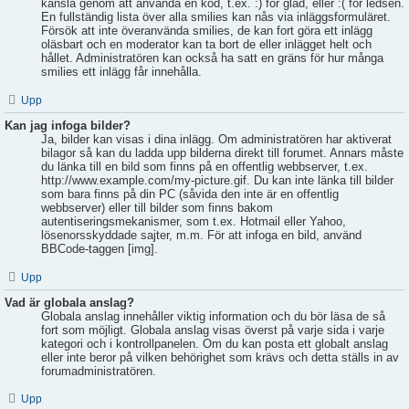
känsla genom att använda en kod, t.ex. :) för glad, eller :( för ledsen.
En fullständig lista över alla smilies kan nås via inläggsformuläret.
Försök att inte överanvända smilies, de kan fort göra ett inlägg
oläsbart och en moderator kan ta bort de eller inlägget helt och
hållet. Administratören kan också ha satt en gräns för hur många
smilies ett inlägg får innehålla.
Upp
Kan jag infoga bilder?
Ja, bilder kan visas i dina inlägg. Om administratören har aktiverat
bilagor så kan du ladda upp bilderna direkt till forumet. Annars måste
du länka till en bild som finns på en offentlig webbserver, t.ex.
http://www.example.com/my-picture.gif. Du kan inte länka till bilder
som bara finns på din PC (såvida den inte är en offentlig
webbserver) eller till bilder som finns bakom
autentiseringsmekanismer, som t.ex. Hotmail eller Yahoo,
lösenorsskyddade sajter, m.m. För att infoga en bild, använd
BBCode-taggen [img].
Upp
Vad är globala anslag?
Globala anslag innehåller viktig information och du bör läsa de så
fort som möjligt. Globala anslag visas överst på varje sida i varje
kategori och i kontrollpanelen. Om du kan posta ett globalt anslag
eller inte beror på vilken behörighet som krävs och detta ställs in av
forumadministratören.
Upp