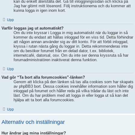
kan du enkelt återställa det. Gå till inloggningssidan och klicka på
Jag har glömt mitt lösenord. Följ instruktionerna och du kommer att
kunna logga in igen inom kort.
Upp
Varför loggas jag ut automatiskt?
Om du inte kryssar i Logga in mig automatiskt när du loggar in så
kommer du endast att hållas inloggad för en viss tid. Detta förhindrar
att någon annan använder sig av ditt konto. För att förbli inloggad,
kryssa i rutan nästa gång du loggar in. Detta rekommenderas inte
om du besöker forumet från en delad dator, t.ex. bibliotek,
internetcafé, datorsal, osv. Om du inte ser denna kryssruta så har
forumadministratören inaktiverat denna funktion.
Upp
Vad gör “Ta bort alla forumcookies”-länken?
Genom att klicka på den länken så tas alla cookies som har skapats
av phpBB3 bort. Dessa cookies innehåller information som håller dig
inloggad på forumet och håller reda på vilka trådar du läst och inte
läst. Om du har problem med att logga in eller logga ut så kan det
hjälpa att ta bort alla forumcookies.
Upp
Alternativ och inställningar
Hur ändrar jag mina inställningar?