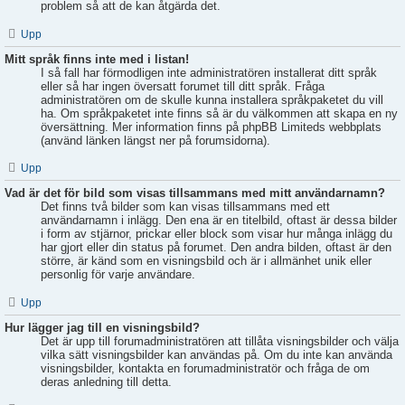
problem så att de kan åtgärda det.
Upp
Mitt språk finns inte med i listan!
I så fall har förmodligen inte administratören installerat ditt språk
eller så har ingen översatt forumet till ditt språk. Fråga
administratören om de skulle kunna installera språkpaketet du vill
ha. Om språkpaketet inte finns så är du välkommen att skapa en ny
översättning. Mer information finns på phpBB Limiteds webbplats
(använd länken längst ner på forumsidorna).
Upp
Vad är det för bild som visas tillsammans med mitt användarnamn?
Det finns två bilder som kan visas tillsammans med ett
användarnamn i inlägg. Den ena är en titelbild, oftast är dessa bilder
i form av stjärnor, prickar eller block som visar hur många inlägg du
har gjort eller din status på forumet. Den andra bilden, oftast är den
större, är känd som en visningsbild och är i allmänhet unik eller
personlig för varje användare.
Upp
Hur lägger jag till en visningsbild?
Det är upp till forumadministratören att tillåta visningsbilder och välja
vilka sätt visningsbilder kan användas på. Om du inte kan använda
visningsbilder, kontakta en forumadministratör och fråga de om
deras anledning till detta.