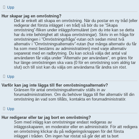
Upp
Hur skapar jag en omröstning?
Det är enkelt att skapa en omröstning. När du postar en ny tråd (eller
redigerar det första inlägget i en tråd) så bör du se “Skapa
omröstning”-fliken under inläggsformuläret (om du inte kan se detta
har du inte behörighet att skapa omröstningar). Skriv in en fråga för
omröstningen i “Omröstningsfråga”-rutan och sedan minst två
alternativ i “Omröstningsalternativ”-rutan (hur många alternativ du får
ha som mest bestäms av administratören) med varje alternativ
separerat med en radbrytning. Du kan också välja det antal val
användaren får välja under “Alternativ per användare”, en gräns för
hur länge omröstningen ska vara (0 för en omröstning som aldrig tar
slut) och till sist kan du välja om användarna får ändra sin röst.
Upp
Varför kan jag inte lägga till fler omröstningsalternativ?
Gränsen för antal omröstningsalternativ ställs in av
forumadministratören. Om du behöver lägga till fler alternativ till din
omröstning än vad som tillåts, kontakta en forumadministratör.
Upp
Hur redigerar eller tar jag bort en omröstning?
Som med inlägg kan omröstningar endast redigeras av
inläggsskaparen, en moderator eller en administratör. För att redigera
en omröstning klickar du på redigeringsknappen för det första
inlägget i tråden. Om ingen har röstat så går det att ta bort