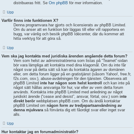
distribueras fritt. Se
Om phpBB
för mer information.
Upp
Varför finns inte funktionen X?
Denna programvara har gjorts och licensierats av phpBB Limited.
Om du anser att en funktion bör läggas till eller vill rapportera en
bugg, var vänlig och besök phpBB Idécenter, där du kommer att
hitta verktyg för att göra så.
Upp
Vem ska jag kontakta med juridiska ärenden angående detta forum?
Vem som helst av administratörerna som listas på “Teamet”-sidan
bör vara lämpliga att kontakta med dina klagomål. Om du inte får
något svar på detta sätt så kan du kontakta ägaren av domänen
eller, om detta forum ligger på en gratistjänst (såsom Yahoo!, free.fr,
f2s.com, osv.), abuse-avdelningen för den tjänsten. Observera att
phpBB Limited
inte har någon som helst kontroll
och kan inte på
något sätt hållas ansvariga för hur, var eller av vem detta forum
används. Kontakta inte phpBB Limited med anledning av något
juridiskt ärende (“cease and desist”, ansvar, förtal, osv.) som
inte
direkt berör
webbplatsen phpBB.com. Om du ändå kontaktar
phpBB Limited om
någon form av tredjepartsanvändning av
denna mjukvara
så förvänta dig ett fåordigt svar eller inget svar
alls.
Upp
Hur kontaktar jag en forumadministratör?