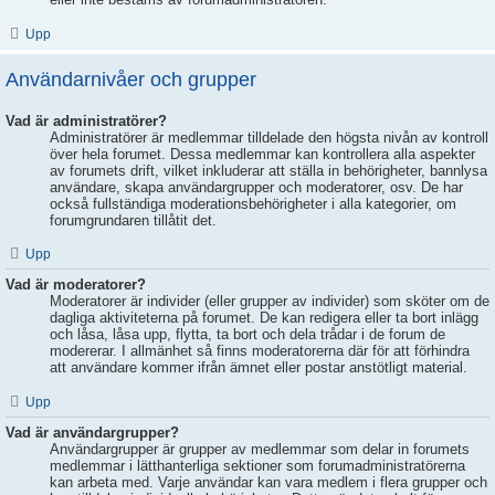
Upp
Användarnivåer och grupper
Vad är administratörer?
Administratörer är medlemmar tilldelade den högsta nivån av kontroll
över hela forumet. Dessa medlemmar kan kontrollera alla aspekter
av forumets drift, vilket inkluderar att ställa in behörigheter, bannlysa
användare, skapa användargrupper och moderatorer, osv. De har
också fullständiga moderationsbehörigheter i alla kategorier, om
forumgrundaren tillåtit det.
Upp
Vad är moderatorer?
Moderatorer är individer (eller grupper av individer) som sköter om de
dagliga aktiviteterna på forumet. De kan redigera eller ta bort inlägg
och låsa, låsa upp, flytta, ta bort och dela trådar i de forum de
modererar. I allmänhet så finns moderatorerna där för att förhindra
att användare kommer ifrån ämnet eller postar anstötligt material.
Upp
Vad är användargrupper?
Användargrupper är grupper av medlemmar som delar in forumets
medlemmar i lätthanterliga sektioner som forumadministratörerna
kan arbeta med. Varje användar kan vara medlem i flera grupper och