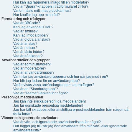
Hur kan jag rapportera inlägg till en moderator?
Vad är “Spara”-knappen i trådformuläret till för?
Varför måste mitt inlägg godkännas?
Hur knuffar jag upp min tråd?
Formatering och trådtyper
Vad är BBCode?
Kan jag använda HTML?
Vad är smilies?
Kan jag infoga bilder?
Vad är globala anslag?
Vad är anslag?
Vad är notiser?
Vad är låsta trådar?
Vad är trådikoner?
Användarnivåer och grupper
Vad är administratörer?
Vad är moderatorer?
Vad är användargrupper?
Var hittar jag användargrupperna och hur går jag med i en?
Hur blir jag ledare för en användargrupp?
Varför visas vissa användargrupper i andra färger?
Vad är en “Standardgrupp”?
Vad är “Teamet”-länken för något?
Personliga meddelanden
Jag kan inte skicka personliga meddelanden!
Jag får oönskade personliga meddelanden!
Jag har fått skräppost eller anstötliga e-postmeddelanden från någon på
detta forum!
Vänner och ignorerade användare
Vad är vän- och ignorerade användarelistan för något?
Hur lägger jag till / tar jag bort användare från min vän- eller ignorerade
användareslista?