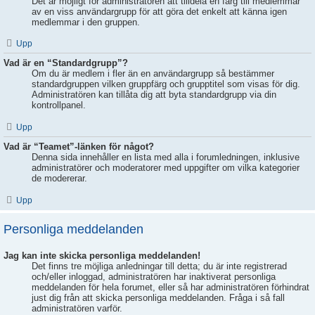
Det är möjligt för administratören att tilldela en färg till medlemmar
av en viss användargrupp för att göra det enkelt att känna igen
medlemmar i den gruppen.
Upp
Vad är en “Standardgrupp”?
Om du är medlem i fler än en användargrupp så bestämmer
standardgruppen vilken gruppfärg och grupptitel som visas för dig.
Administratören kan tillåta dig att byta standardgrupp via din
kontrollpanel.
Upp
Vad är “Teamet”-länken för något?
Denna sida innehåller en lista med alla i forumledningen, inklusive
administratörer och moderatorer med uppgifter om vilka kategorier
de modererar.
Upp
Personliga meddelanden
Jag kan inte skicka personliga meddelanden!
Det finns tre möjliga anledningar till detta; du är inte registrerad
och/eller inloggad, administratören har inaktiverat personliga
meddelanden för hela forumet, eller så har administratören förhindrat
just dig från att skicka personliga meddelanden. Fråga i så fall
administratören varför.