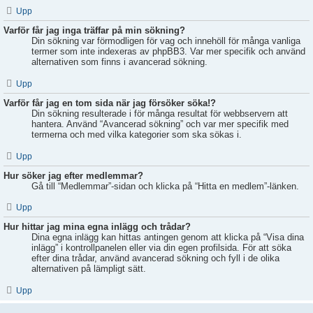
Upp
Varför får jag inga träffar på min sökning?
Din sökning var förmodligen för vag och innehöll för många vanliga
termer som inte indexeras av phpBB3. Var mer specifik och använd
alternativen som finns i avancerad sökning.
Upp
Varför får jag en tom sida när jag försöker söka!?
Din sökning resulterade i för många resultat för webbservern att
hantera. Använd “Avancerad sökning” och var mer specifik med
termerna och med vilka kategorier som ska sökas i.
Upp
Hur söker jag efter medlemmar?
Gå till “Medlemmar”-sidan och klicka på “Hitta en medlem”-länken.
Upp
Hur hittar jag mina egna inlägg och trådar?
Dina egna inlägg kan hittas antingen genom att klicka på “Visa dina
inlägg” i kontrollpanelen eller via din egen profilsida. För att söka
efter dina trådar, använd avancerad sökning och fyll i de olika
alternativen på lämpligt sätt.
Upp