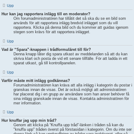
Upp
Hur kan jag rapportera inlägg till en moderator?
Om forumadministratören har tillåtit det så ska du se en bild som
används för att rapportera inlägg bredvid inlägget som du vill
rapportera. Klicka på denna bild och du kommer att guidas igenom
stegen som krävs för att rapportera inlägget.
Upp
Vad är “Spara”-knappen i trådformuläret till för?
Denna knapp låter dig spara utkast av meddelanden så att du kan
skriva klart och posta de vid ett senare tillfälle. För att ladda in ett
sparat utkast, gå till kontrollpanelen.
Upp
Varför måste mitt inlägg godkännas?
Forumadministratören kan kräva att alla inlägg i kategorin du postar i
granskas innan de visas. Det är också möjligt att administratören
har placerat dig i en grupp av användare som han anser behöver få
sina inlägg granskade innan de visas. Kontakta administratören för
mer information.
Upp
Hur knuffar jag upp min tråd?
Genom att klicka på “Knuffa upp tråd”-länken i tråden så kan du
"knuffa upp" tråden överst på förstasidan i kategorin. Om du inte ser
denna länk så kan uppknuffning av trådar vara inaktiverat, eller så