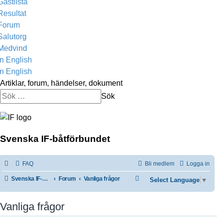
Gastlista
Resultat
Forum
Salutorg
Medvind
In English
In English
Artiklar, forum, händelser, dokument
Sök
Svenska IF-båtförbundet
FAQ
Bli medlem
Logga in
S
Svenska IF-båtförbundet
Forum
Vanliga frågor
Select Language
▼
ö
k
Vanliga frågor