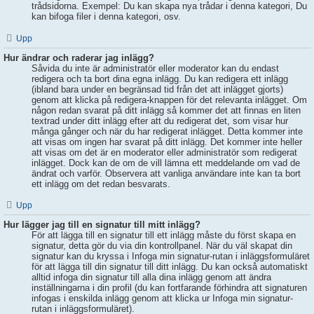
trådsidorna. Exempel: Du kan skapa nya trådar i denna kategori, Du
kan bifoga filer i denna kategori, osv.
Upp
Hur ändrar och raderar jag inlägg?
Såvida du inte är administratör eller moderator kan du endast
redigera och ta bort dina egna inlägg. Du kan redigera ett inlägg
(ibland bara under en begränsad tid från det att inlägget gjorts)
genom att klicka på redigera-knappen för det relevanta inlägget. Om
någon redan svarat på ditt inlägg så kommer det att finnas en liten
textrad under ditt inlägg efter att du redigerat det, som visar hur
många gånger och när du har redigerat inlägget. Detta kommer inte
att visas om ingen har svarat på ditt inlägg. Det kommer inte heller
att visas om det är en moderator eller administratör som redigerat
inlägget. Dock kan de om de vill lämna ett meddelande om vad de
ändrat och varför. Observera att vanliga användare inte kan ta bort
ett inlägg om det redan besvarats.
Upp
Hur lägger jag till en signatur till mitt inlägg?
För att lägga till en signatur till ett inlägg måste du först skapa en
signatur, detta gör du via din kontrollpanel. När du väl skapat din
signatur kan du kryssa i Infoga min signatur-rutan i inläggsformuläret
för att lägga till din signatur till ditt inlägg. Du kan också automatiskt
alltid infoga din signatur till alla dina inlägg genom att ändra
inställningarna i din profil (du kan fortfarande förhindra att signaturen
infogas i enskilda inlägg genom att klicka ur Infoga min signatur-
rutan i inläggsformuläret).