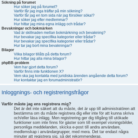
Sökning på forumet
Hur söker jag på forumet?
Varför får jag inga träffar på min sökning?
Varför får jag en tom sida när jag försöker söka!?
Hur söker jag efter medlemmar?
Hur hittar jag mina egna inlägg och trådar?
Bevakningar och bokmärken
Vad är skillnaden mellan bokmärkning och bevakning?
Hur bevakar jag specifika kategorier eller trådar?
Hur bevakar jag specifika kategorier eller trådar?
Hur tar jag bort mina bevakningar?
Bilagor
Vilka bilagor tillåts på detta forum?
Hur hittar jag alla mina bilagor?
phpBB-problem
Vem har gjort detta forum?
Varför finns inte funktionen X?
Vem ska jag kontakta med juridiska ärenden angående detta forum?
Hur kontaktar jag en forumadministratör?
Inloggnings- och registreringsfrågor
Varför måste jag ens registrera mig?
Det är det inte säkert att du måste, det är upp till administratören att
bestämma om du måste registrera dig eller inte för att kunna skriva
och/eller läsa inlägg. Men registrering ger dig tillgång till utökade
funktioner som inte finns för gäster som till exempel visningsbilder,
personliga meddelanden, skicka e-post till andra användare,
medlemskap i användargrupper, med mera. Det tar endast några
minuter att registrera sig, så det rekommenderas.