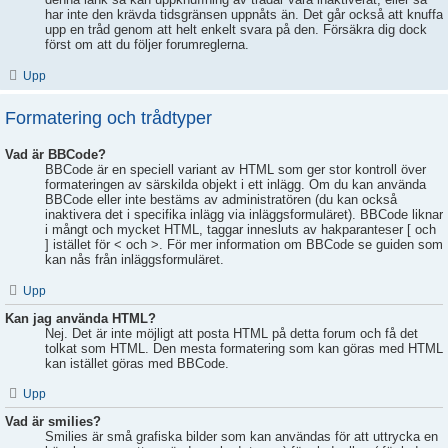
har inte den krävda tidsgränsen uppnåts än. Det går också att knuffa
upp en tråd genom att helt enkelt svara på den. Försäkra dig dock
först om att du följer forumreglerna.
Upp
Formatering och trådtyper
Vad är BBCode?
BBCode är en speciell variant av HTML som ger stor kontroll över
formateringen av särskilda objekt i ett inlägg. Om du kan använda
BBCode eller inte bestäms av administratören (du kan också
inaktivera det i specifika inlägg via inläggsformuläret). BBCode liknar
i mångt och mycket HTML, taggar innesluts av hakparanteser [ och
] istället för < och >. För mer information om BBCode se guiden som
kan nås från inläggsformuläret.
Upp
Kan jag använda HTML?
Nej. Det är inte möjligt att posta HTML på detta forum och få det
tolkat som HTML. Den mesta formatering som kan göras med HTML
kan istället göras med BBCode.
Upp
Vad är smilies?
Smilies är små grafiska bilder som kan användas för att uttrycka en