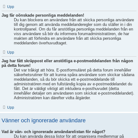
Upp
Jag får oönskade personliga meddelanden!
Du kan blockera en användare från att skicka personliga användare
till dig genom att använda meddelanderegler som du ställer in i din
kontrollpanel. Om du får anstötliga personliga meddelanden från en
viss användare så bör du informera forumadministratören, de har
makten att förhindra en användare från att skicka personliga
meddelanden överhuvudtaget.
Upp
Jag har fått skräppost eller anstötliga e-postmeddelanden från någon
på detta forum!
Det var tråkigt att höra. E-postformuläret på detta forum innehåller
säkerhetsrutiner för att kunna spåra användare som skickar sådana
meddelanden, så du bör skicka ett e-postmeddelande till
administratören med en fullständig kopia av e-postmeddelandet du
fått. Det är väldigt viktigt att inkludera e-posthuvudet (detta
innehåller detaljer om användaren som skickat e-postmeddelandet).
Administratören kan därefter vidta åtgärder.
Upp
Vänner och ignorerade användare
Vad är vän- och ignorerade användarelistan för något?
Du kan använda dessa listor för att organisera medlemmar på