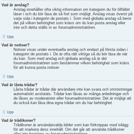
Vad är anslag?
Anslag innehåller ofta viktig information om kategorin du för tillfället
läser i och du bör läsa de så fort som möjligt. Anslag visas överst på
varje sida i kategorin de postats i. Som med globala anslag så beror
det på vilken behörighet som krävs om du kan posta anslag eller
inte och detta ställs in av forumadministratören.
Upp
Vad är notiser?
Notiser visas under eventuella anslag och endast på första sidan i
kategorin de postats i. De är ofta rätt viktiga så du bör läsa de när
du kan. Som med anslag och globala anslag så är det
forumadministratören som bestämmer vilken behörighet som krävs
för att kunna posta notiser.
Upp
Vad är låsta trådar?
Låsta trådar är trådar där användare inte kan svara och omröstningar
automatiskt avslutats. Trådar kan låsas av många anledningar och
de låses av moderatorer eller forumadministratörer. Det är möjligt att
du också kan låsa dina egna trådar om du har behörighet.
Upp
Vad är trådikoner?
Trådikoner är användarvalda bilder som kan förknippas med inlägg
för att markera dess innehåll. Om det går att använda trådikoner
eller inte bestäms av forumadministratören.