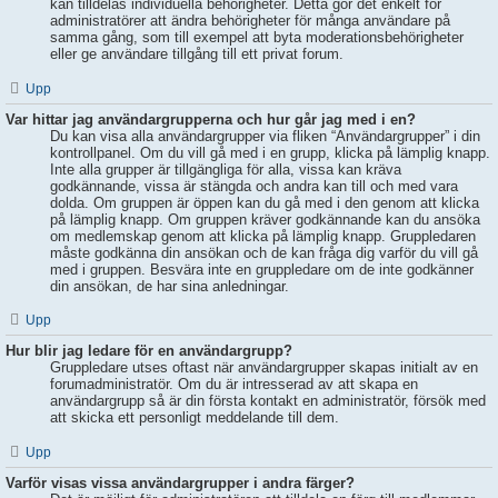
kan tilldelas individuella behörigheter. Detta gör det enkelt för
administratörer att ändra behörigheter för många användare på
samma gång, som till exempel att byta moderationsbehörigheter
eller ge användare tillgång till ett privat forum.
Upp
Var hittar jag användargrupperna och hur går jag med i en?
Du kan visa alla användargrupper via fliken “Användargrupper” i din
kontrollpanel. Om du vill gå med i en grupp, klicka på lämplig knapp.
Inte alla grupper är tillgängliga för alla, vissa kan kräva
godkännande, vissa är stängda och andra kan till och med vara
dolda. Om gruppen är öppen kan du gå med i den genom att klicka
på lämplig knapp. Om gruppen kräver godkännande kan du ansöka
om medlemskap genom att klicka på lämplig knapp. Gruppledaren
måste godkänna din ansökan och de kan fråga dig varför du vill gå
med i gruppen. Besvära inte en gruppledare om de inte godkänner
din ansökan, de har sina anledningar.
Upp
Hur blir jag ledare för en användargrupp?
Gruppledare utses oftast när användargrupper skapas initialt av en
forumadministratör. Om du är intresserad av att skapa en
användargrupp så är din första kontakt en administratör, försök med
att skicka ett personligt meddelande till dem.
Upp
Varför visas vissa användargrupper i andra färger?