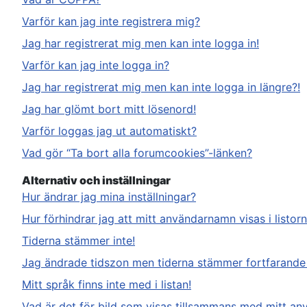
Varför kan jag inte registrera mig?
Jag har registrerat mig men kan inte logga in!
Varför kan jag inte logga in?
Jag har registrerat mig men kan inte logga in längre?!
Jag har glömt bort mitt lösenord!
Varför loggas jag ut automatiskt?
Vad gör “Ta bort alla forumcookies”-länken?
Alternativ och inställningar
Hur ändrar jag mina inställningar?
Hur förhindrar jag att mitt användarnamn visas i listor
Tiderna stämmer inte!
Jag ändrade tidszon men tiderna stämmer fortfarande 
Mitt språk finns inte med i listan!
Vad är det för bild som visas tillsammans med mitt a