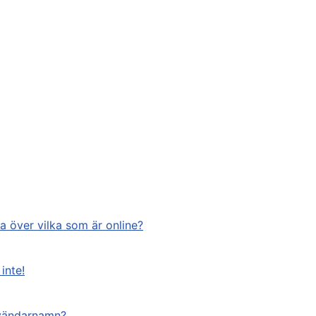
na över vilka som är online?
inte!
nvändarnamn?