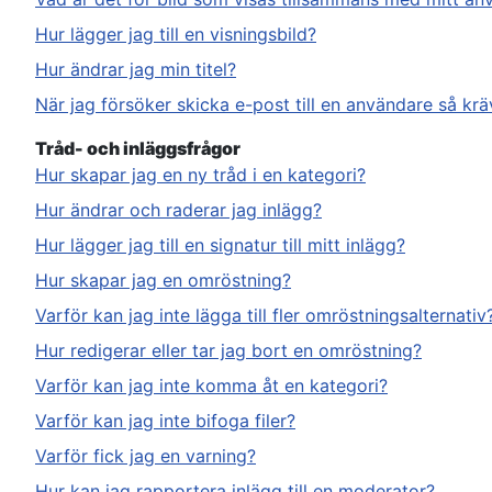
Hur lägger jag till en visningsbild?
Hur ändrar jag min titel?
När jag försöker skicka e-post till en användare så krä
Tråd- och inläggsfrågor
Hur skapar jag en ny tråd i en kategori?
Hur ändrar och raderar jag inlägg?
Hur lägger jag till en signatur till mitt inlägg?
Hur skapar jag en omröstning?
Varför kan jag inte lägga till fler omröstningsalternativ
Hur redigerar eller tar jag bort en omröstning?
Varför kan jag inte komma åt en kategori?
Varför kan jag inte bifoga filer?
Varför fick jag en varning?
Hur kan jag rapportera inlägg till en moderator?