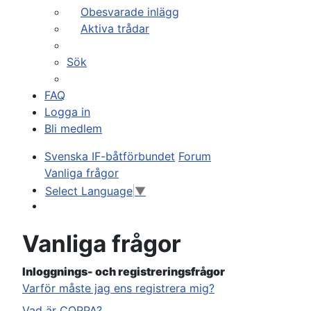
Obesvarade inlägg
Aktiva trådar
Sök
FAQ
Logga in
Bli medlem
Svenska IF-båtförbundet
Forum
Vanliga frågor
Select Language
▼
Sök
Vanliga frågor
Inloggnings- och registreringsfrågor
Varför måste jag ens registrera mig?
Vad är COPPA?