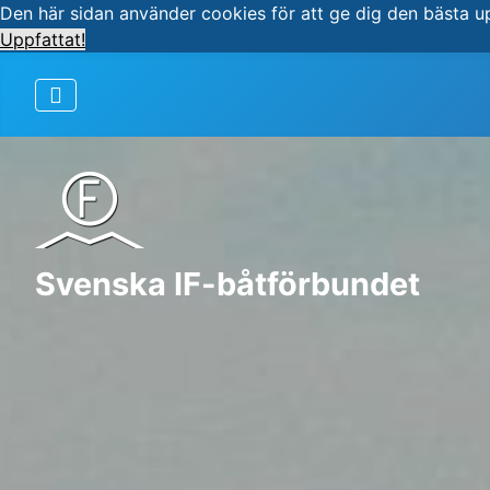
Den här sidan använder cookies för att ge dig den bästa u
Uppfattat!
Svenska IF-båtförbundet