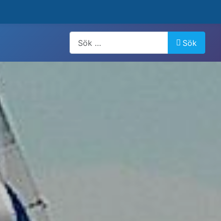
Artiklar, forum, händelser, dokument
Sök