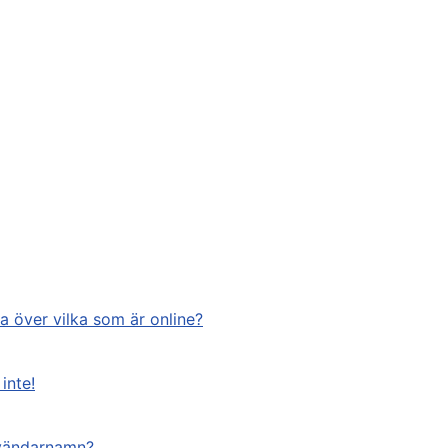
na över vilka som är online?
inte!
nvändarnamn?