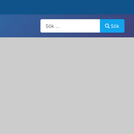
Artiklar, forum, händelser, dokument
Sök