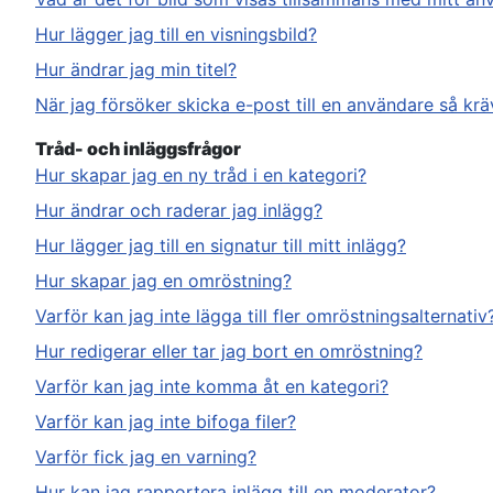
Hur lägger jag till en visningsbild?
Hur ändrar jag min titel?
När jag försöker skicka e-post till en användare så krä
Tråd- och inläggsfrågor
Hur skapar jag en ny tråd i en kategori?
Hur ändrar och raderar jag inlägg?
Hur lägger jag till en signatur till mitt inlägg?
Hur skapar jag en omröstning?
Varför kan jag inte lägga till fler omröstningsalternativ
Hur redigerar eller tar jag bort en omröstning?
Varför kan jag inte komma åt en kategori?
Varför kan jag inte bifoga filer?
Varför fick jag en varning?
Hur kan jag rapportera inlägg till en moderator?