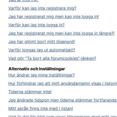
Varför kan jag inte registrera mig?
Jag har registrerat mig men kan inte logga in!
Varför kan jag inte logga in?
Jag har registrerat mig men kan inte logga in längre?!
Jag har glömt bort mitt lösenord!
Varför loggas jag ut automatiskt?
Vad gör “Ta bort alla forumcookies”-länken?
Alternativ och inställningar
Hur ändrar jag mina inställningar?
Hur förhindrar jag att mitt användarnamn visas i listor
Tiderna stämmer inte!
Jag ändrade tidszon men tiderna stämmer fortfarande 
Mitt språk finns inte med i listan!
Vad är det för bild som visas tillsammans med mitt a