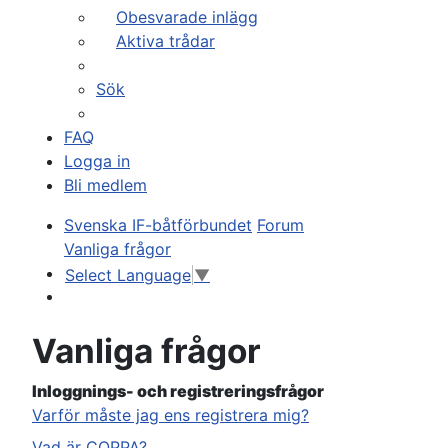
Obesvarade inlägg
Aktiva trådar
Sök
FAQ
Logga in
Bli medlem
Svenska IF-båtförbundet
Forum
Vanliga frågor
Select Language
▼
Sök
Vanliga frågor
Inloggnings- och registreringsfrågor
Varför måste jag ens registrera mig?
Vad är COPPA?