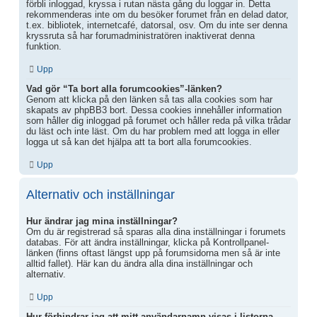
förbli inloggad, kryssa i rutan nästa gång du loggar in. Detta
rekommenderas inte om du besöker forumet från en delad dator,
t.ex. bibliotek, internetcafé, datorsal, osv. Om du inte ser denna
kryssruta så har forumadministratören inaktiverat denna
funktion.
Upp
Vad gör “Ta bort alla forumcookies”-länken?
Genom att klicka på den länken så tas alla cookies som har
skapats av phpBB3 bort. Dessa cookies innehåller information
som håller dig inloggad på forumet och håller reda på vilka trådar
du läst och inte läst. Om du har problem med att logga in eller
logga ut så kan det hjälpa att ta bort alla forumcookies.
Upp
Alternativ och inställningar
Hur ändrar jag mina inställningar?
Om du är registrerad så sparas alla dina inställningar i forumets
databas. För att ändra inställningar, klicka på Kontrollpanel-
länken (finns oftast längst upp på forumsidorna men så är inte
alltid fallet). Här kan du ändra alla dina inställningar och
alternativ.
Upp
Hur förhindrar jag att mitt användarnamn visas i listorna