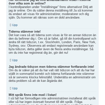
över vilka som är online?
I kontrollpanelen under “Inställningar” finns alternativet Dölj att
jag är online. Om du sätter denna inställning till Ja så kommer
du endast att visas för administratörer, moderatorer och dig
själv. Du kommer att räknas som en dold användare.
Upp
Tiderna stämmer inte!
Det kan vara så att tiderna som visas är för en annan tidszon än
den du befinner dig i. Om så är fallet, gå till din kontrollpanel och
ändra till rätt tidszon, t.ex. Stockholm, London, Paris, New York,
Sydney, osv. Observera att endast registrerade användare kan
byta tidszon, detta gäller även de flesta andra inställningar. Så
om du inte har registrerat dig än, gör det nu!
Upp
Jag ändrade tidszon men tiderna stämmer fortfarande inte!
Om du är säker på att du har valt rätt tidszon och att du har har
ställt in sommartid korrekt och tiderna fortfarande inte stämmer
så är serverns klocka felinställd. Underrätta en administratör om
detta problem så att de kan åtgärda det.
Upp
Mitt språk finns inte med i listan!
I så fall har förmodligen inte administratören installerat ditt språk
eller så har ingen översatt forumet till ditt språk. Fråga