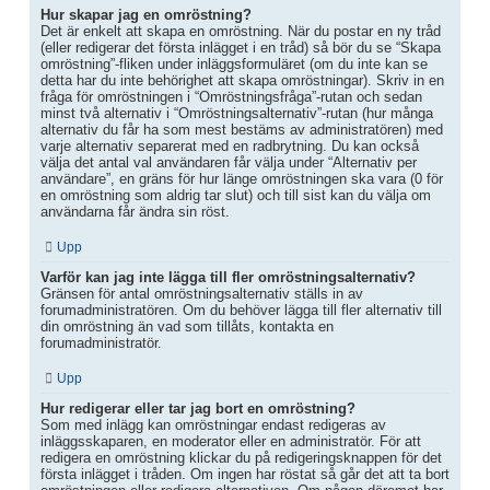
Hur skapar jag en omröstning?
Det är enkelt att skapa en omröstning. När du postar en ny tråd
(eller redigerar det första inlägget i en tråd) så bör du se “Skapa
omröstning”-fliken under inläggsformuläret (om du inte kan se
detta har du inte behörighet att skapa omröstningar). Skriv in en
fråga för omröstningen i “Omröstningsfråga”-rutan och sedan
minst två alternativ i “Omröstningsalternativ”-rutan (hur många
alternativ du får ha som mest bestäms av administratören) med
varje alternativ separerat med en radbrytning. Du kan också
välja det antal val användaren får välja under “Alternativ per
användare”, en gräns för hur länge omröstningen ska vara (0 för
en omröstning som aldrig tar slut) och till sist kan du välja om
användarna får ändra sin röst.
Upp
Varför kan jag inte lägga till fler omröstningsalternativ?
Gränsen för antal omröstningsalternativ ställs in av
forumadministratören. Om du behöver lägga till fler alternativ till
din omröstning än vad som tillåts, kontakta en
forumadministratör.
Upp
Hur redigerar eller tar jag bort en omröstning?
Som med inlägg kan omröstningar endast redigeras av
inläggsskaparen, en moderator eller en administratör. För att
redigera en omröstning klickar du på redigeringsknappen för det
första inlägget i tråden. Om ingen har röstat så går det att ta bort