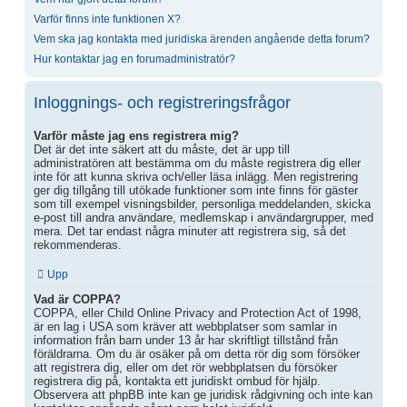
Varför finns inte funktionen X?
Vem ska jag kontakta med juridiska ärenden angående detta forum?
Hur kontaktar jag en forumadministratör?
Inloggnings- och registreringsfrågor
Varför måste jag ens registrera mig?
Det är det inte säkert att du måste, det är upp till
administratören att bestämma om du måste registrera dig eller
inte för att kunna skriva och/eller läsa inlägg. Men registrering
ger dig tillgång till utökade funktioner som inte finns för gäster
som till exempel visningsbilder, personliga meddelanden, skicka
e-post till andra användare, medlemskap i användargrupper, med
mera. Det tar endast några minuter att registrera sig, så det
rekommenderas.
Upp
Vad är COPPA?
COPPA, eller Child Online Privacy and Protection Act of 1998,
är en lag i USA som kräver att webbplatser som samlar in
information från barn under 13 år har skriftligt tillstånd från
föräldrarna. Om du är osäker på om detta rör dig som försöker
att registrera dig, eller om det rör webbplatsen du försöker
registrera dig på, kontakta ett juridiskt ombud för hjälp.
Observera att phpBB inte kan ge juridisk rådgivning och inte kan