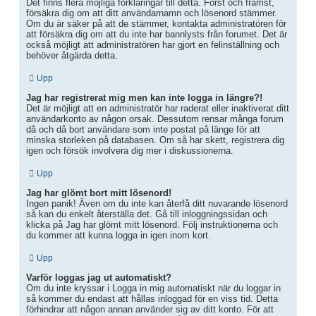
Det finns flera möjliga förklaringar till detta. Först och främst,
försäkra dig om att ditt användarnamn och lösenord stämmer.
Om du är säker på att de stämmer, kontakta administratören för
att försäkra dig om att du inte har bannlysts från forumet. Det är
också möjligt att administratören har gjort en felinställning och
behöver åtgärda detta.
Upp
Jag har registrerat mig men kan inte logga in längre?!
Det är möjligt att en administratör har raderat eller inaktiverat ditt
användarkonto av någon orsak. Dessutom rensar många forum
då och då bort användare som inte postat på länge för att
minska storleken på databasen. Om så har skett, registrera dig
igen och försök involvera dig mer i diskussionerna.
Upp
Jag har glömt bort mitt lösenord!
Ingen panik! Även om du inte kan återfå ditt nuvarande lösenord
så kan du enkelt återställa det. Gå till inloggningssidan och
klicka på Jag har glömt mitt lösenord. Följ instruktionerna och
du kommer att kunna logga in igen inom kort.
Upp
Varför loggas jag ut automatiskt?
Om du inte kryssar i Logga in mig automatiskt när du loggar in
så kommer du endast att hållas inloggad för en viss tid. Detta
förhindrar att någon annan använder sig av ditt konto. För att