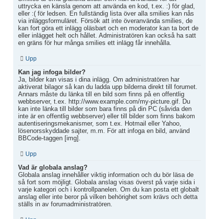
uttrycka en känsla genom att använda en kod, t.ex. :) för glad,
eller :( för ledsen. En fullständig lista över alla smilies kan nås
via inläggsformuläret. Försök att inte överanvända smilies, de
kan fort göra ett inlägg oläsbart och en moderator kan ta bort de
eller inlägget helt och hållet. Administratören kan också ha satt
en gräns för hur många smilies ett inlägg får innehålla.
Upp
Kan jag infoga bilder?
Ja, bilder kan visas i dina inlägg. Om administratören har
aktiverat bilagor så kan du ladda upp bilderna direkt till forumet.
Annars måste du länka till en bild som finns på en offentlig
webbserver, t.ex. http://www.example.com/my-picture.gif. Du
kan inte länka till bilder som bara finns på din PC (såvida den
inte är en offentlig webbserver) eller till bilder som finns bakom
autentiseringsmekanismer, som t.ex. Hotmail eller Yahoo,
lösenorsskyddade sajter, m.m. För att infoga en bild, använd
BBCode-taggen [img].
Upp
Vad är globala anslag?
Globala anslag innehåller viktig information och du bör läsa de
så fort som möjligt. Globala anslag visas överst på varje sida i
varje kategori och i kontrollpanelen. Om du kan posta ett globalt
anslag eller inte beror på vilken behörighet som krävs och detta
ställs in av forumadministratören.