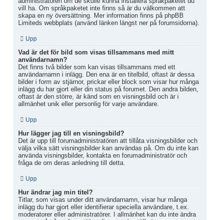
administratören om de skulle kunna installera språkpaketet du
vill ha. Om språkpaketet inte finns så är du välkommen att
skapa en ny översättning. Mer information finns på phpBB
Limiteds webbplats (använd länken längst ner på forumsidorna).
Upp
Vad är det för bild som visas tillsammans med mitt
användarnamn?
Det finns två bilder som kan visas tillsammans med ett
användarnamn i inlägg. Den ena är en titelbild, oftast är dessa
bilder i form av stjärnor, prickar eller block som visar hur många
inlägg du har gjort eller din status på forumet. Den andra bilden,
oftast är den större, är känd som en visningsbild och är i
allmänhet unik eller personlig för varje användare.
Upp
Hur lägger jag till en visningsbild?
Det är upp till forumadministratören att tillåta visningsbilder och
välja vilka sätt visningsbilder kan användas på. Om du inte kan
använda visningsbilder, kontakta en forumadministratör och
fråga de om deras anledning till detta.
Upp
Hur ändrar jag min titel?
Titlar, som visas under ditt användarnamn, visar hur många
inlägg du har gjort eller identifierar speciella användare, t.ex.
moderatorer eller administratörer. I allmänhet kan du inte ändra