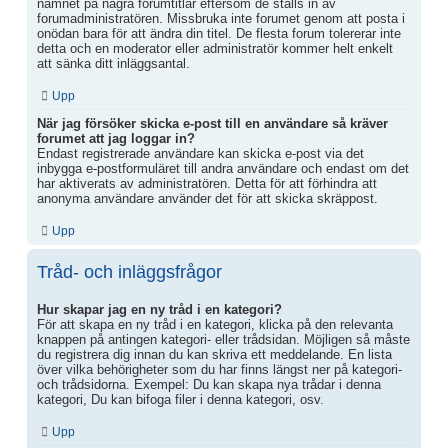
namnet på några forumtitlar eftersom de ställs in av
forumadministratören. Missbruka inte forumet genom att posta i
onödan bara för att ändra din titel. De flesta forum tolererar inte
detta och en moderator eller administratör kommer helt enkelt
att sänka ditt inläggsantal.
Upp
När jag försöker skicka e-post till en användare så kräver
forumet att jag loggar in?
Endast registrerade användare kan skicka e-post via det
inbygga e-postformuläret till andra användare och endast om det
har aktiverats av administratören. Detta för att förhindra att
anonyma användare använder det för att skicka skräppost.
Upp
Tråd- och inläggsfrågor
Hur skapar jag en ny tråd i en kategori?
För att skapa en ny tråd i en kategori, klicka på den relevanta
knappen på antingen kategori- eller trådsidan. Möjligen så måste
du registrera dig innan du kan skriva ett meddelande. En lista
över vilka behörigheter som du har finns längst ner på kategori-
och trådsidorna. Exempel: Du kan skapa nya trådar i denna
kategori, Du kan bifoga filer i denna kategori, osv.
Upp