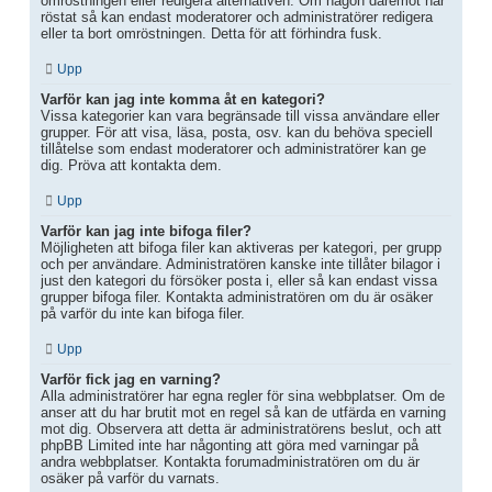
omröstningen eller redigera alternativen. Om någon däremot har
röstat så kan endast moderatorer och administratörer redigera
eller ta bort omröstningen. Detta för att förhindra fusk.
Upp
Varför kan jag inte komma åt en kategori?
Vissa kategorier kan vara begränsade till vissa användare eller
grupper. För att visa, läsa, posta, osv. kan du behöva speciell
tillåtelse som endast moderatorer och administratörer kan ge
dig. Pröva att kontakta dem.
Upp
Varför kan jag inte bifoga filer?
Möjligheten att bifoga filer kan aktiveras per kategori, per grupp
och per användare. Administratören kanske inte tillåter bilagor i
just den kategori du försöker posta i, eller så kan endast vissa
grupper bifoga filer. Kontakta administratören om du är osäker
på varför du inte kan bifoga filer.
Upp
Varför fick jag en varning?
Alla administratörer har egna regler för sina webbplatser. Om de
anser att du har brutit mot en regel så kan de utfärda en varning
mot dig. Observera att detta är administratörens beslut, och att
phpBB Limited inte har någonting att göra med varningar på
andra webbplatser. Kontakta forumadministratören om du är
osäker på varför du varnats.