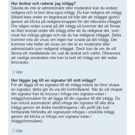
Hur ändrar och raderar jag inlägg?
Såvida du inte är administratör eller moderator kan du endast
redigera och ta bort dina egna inlägg. Du kan redigera ett inlägg
(ibland bara under en begränsad tid från det att inlägget gjorts)
genom att klicka på redigera-knappen för det relevanta inlägget.
Om någon redan svarat på ditt inlägg så kommer det att finnas
en liten textrad under ditt inlägg efter att du redigerat det, som
visar hur många gånger och när du har redigerat inlägget. Detta
kommer inte att visas om ingen har svarat på ditt inlägg. Det
kommer inte heller att visas om det är en moderator eller
administratör som redigerat inlägget. Dock kan de om de vill
lämna ett meddelande om vad de ändrat och varför. Observera
att vanliga användare inte kan ta bort ett inlägg om det redan
besvarats.
Upp
Hur lägger jag till en signatur till mitt inlägg?
För att lägga till en signatur till ett inlägg måste du först skapa
en signatur, detta gör du via din kontrollpanel. När du väl skapat
din signatur kan du kryssa i Infoga min signatur-rutan i
inläggsformuläret för att lägga till din signatur till ditt inlägg. Du
kan också automatiskt alltid infoga din signatur till alla dina
inlägg genom att ändra inställningarna i din profil (du kan
fortfarande förhindra att signaturen infogas i enskilda inlägg
genom att klicka ur Infoga min signatur-rutan i
inläggsformuläret).
Upp