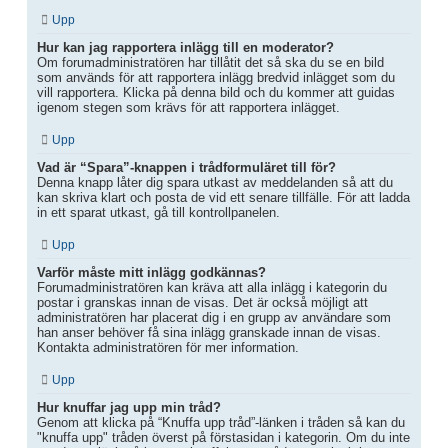
Upp
Hur kan jag rapportera inlägg till en moderator?
Om forumadministratören har tillåtit det så ska du se en bild
som används för att rapportera inlägg bredvid inlägget som du
vill rapportera. Klicka på denna bild och du kommer att guidas
igenom stegen som krävs för att rapportera inlägget.
Upp
Vad är “Spara”-knappen i trådformuläret till för?
Denna knapp låter dig spara utkast av meddelanden så att du
kan skriva klart och posta de vid ett senare tillfälle. För att ladda
in ett sparat utkast, gå till kontrollpanelen.
Upp
Varför måste mitt inlägg godkännas?
Forumadministratören kan kräva att alla inlägg i kategorin du
postar i granskas innan de visas. Det är också möjligt att
administratören har placerat dig i en grupp av användare som
han anser behöver få sina inlägg granskade innan de visas.
Kontakta administratören för mer information.
Upp
Hur knuffar jag upp min tråd?
Genom att klicka på “Knuffa upp tråd”-länken i tråden så kan du
"knuffa upp" tråden överst på förstasidan i kategorin. Om du inte