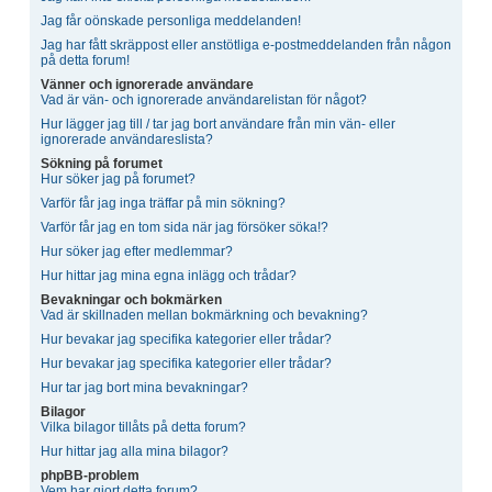
Jag får oönskade personliga meddelanden!
Jag har fått skräppost eller anstötliga e-postmeddelanden från någon
på detta forum!
Vänner och ignorerade användare
Vad är vän- och ignorerade användarelistan för något?
Hur lägger jag till / tar jag bort användare från min vän- eller
ignorerade användareslista?
Sökning på forumet
Hur söker jag på forumet?
Varför får jag inga träffar på min sökning?
Varför får jag en tom sida när jag försöker söka!?
Hur söker jag efter medlemmar?
Hur hittar jag mina egna inlägg och trådar?
Bevakningar och bokmärken
Vad är skillnaden mellan bokmärkning och bevakning?
Hur bevakar jag specifika kategorier eller trådar?
Hur bevakar jag specifika kategorier eller trådar?
Hur tar jag bort mina bevakningar?
Bilagor
Vilka bilagor tillåts på detta forum?
Hur hittar jag alla mina bilagor?
phpBB-problem
Vem har gjort detta forum?