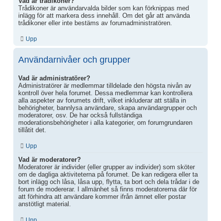
Vad är trådikoner?
Trådikoner är användarvalda bilder som kan förknippas med
inlägg för att markera dess innehåll. Om det går att använda
trådikoner eller inte bestäms av forumadministratören.
Upp
Användarnivåer och grupper
Vad är administratörer?
Administratörer är medlemmar tilldelade den högsta nivån av
kontroll över hela forumet. Dessa medlemmar kan kontrollera
alla aspekter av forumets drift, vilket inkluderar att ställa in
behörigheter, bannlysa användare, skapa användargrupper och
moderatorer, osv. De har också fullständiga
moderationsbehörigheter i alla kategorier, om forumgrundaren
tillåtit det.
Upp
Vad är moderatorer?
Moderatorer är individer (eller grupper av individer) som sköter
om de dagliga aktiviteterna på forumet. De kan redigera eller ta
bort inlägg och låsa, låsa upp, flytta, ta bort och dela trådar i de
forum de modererar. I allmänhet så finns moderatorerna där för
att förhindra att användare kommer ifrån ämnet eller postar
anstötligt material.
Upp