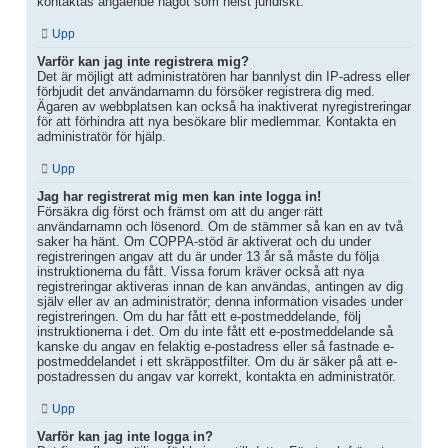
kontaktas angående något som helst juridiskt.
Upp
Varför kan jag inte registrera mig?
Det är möjligt att administratören har bannlyst din IP-adress eller
förbjudit det användarnamn du försöker registrera dig med.
Ägaren av webbplatsen kan också ha inaktiverat nyregistreringar
för att förhindra att nya besökare blir medlemmar. Kontakta en
administratör för hjälp.
Upp
Jag har registrerat mig men kan inte logga in!
Försäkra dig först och främst om att du anger rätt
användarnamn och lösenord. Om de stämmer så kan en av två
saker ha hänt. Om COPPA-stöd är aktiverat och du under
registreringen angav att du är under 13 år så måste du följa
instruktionerna du fått. Vissa forum kräver också att nya
registreringar aktiveras innan de kan användas, antingen av dig
själv eller av an administratör; denna information visades under
registreringen. Om du har fått ett e-postmeddelande, följ
instruktionerna i det. Om du inte fått ett e-postmeddelande så
kanske du angav en felaktig e-postadress eller så fastnade e-
postmeddelandet i ett skräppostfilter. Om du är säker på att e-
postadressen du angav var korrekt, kontakta en administratör.
Upp
Varför kan jag inte logga in?