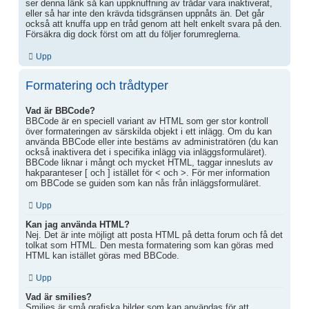
ser denna länk så kan uppknuffning av trådar vara inaktiverat,
eller så har inte den krävda tidsgränsen uppnåts än. Det går
också att knuffa upp en tråd genom att helt enkelt svara på den.
Försäkra dig dock först om att du följer forumreglerna.
Upp
Formatering och trådtyper
Vad är BBCode?
BBCode är en speciell variant av HTML som ger stor kontroll
över formateringen av särskilda objekt i ett inlägg. Om du kan
använda BBCode eller inte bestäms av administratören (du kan
också inaktivera det i specifika inlägg via inläggsformuläret).
BBCode liknar i mångt och mycket HTML, taggar innesluts av
hakparanteser [ och ] istället för < och >. För mer information
om BBCode se guiden som kan nås från inläggsformuläret.
Upp
Kan jag använda HTML?
Nej. Det är inte möjligt att posta HTML på detta forum och få det
tolkat som HTML. Den mesta formatering som kan göras med
HTML kan istället göras med BBCode.
Upp
Vad är smilies?
Smilies är små grafiska bilder som kan användas för att