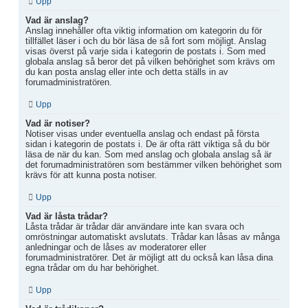
Upp
Vad är anslag?
Anslag innehåller ofta viktig information om kategorin du för
tillfället läser i och du bör läsa de så fort som möjligt. Anslag
visas överst på varje sida i kategorin de postats i. Som med
globala anslag så beror det på vilken behörighet som krävs om
du kan posta anslag eller inte och detta ställs in av
forumadministratören.
Upp
Vad är notiser?
Notiser visas under eventuella anslag och endast på första
sidan i kategorin de postats i. De är ofta rätt viktiga så du bör
läsa de när du kan. Som med anslag och globala anslag så är
det forumadministratören som bestämmer vilken behörighet som
krävs för att kunna posta notiser.
Upp
Vad är låsta trådar?
Låsta trådar är trådar där användare inte kan svara och
omröstningar automatiskt avslutats. Trådar kan låsas av många
anledningar och de låses av moderatorer eller
forumadministratörer. Det är möjligt att du också kan låsa dina
egna trådar om du har behörighet.
Upp