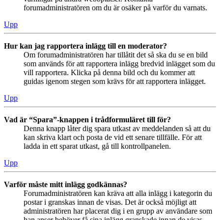
forumadministratören om du är osäker på varför du varnats.
Upp
Hur kan jag rapportera inlägg till en moderator?
Om forumadministratören har tillåtit det så ska du se en bild
som används för att rapportera inlägg bredvid inlägget som du
vill rapportera. Klicka på denna bild och du kommer att
guidas igenom stegen som krävs för att rapportera inlägget.
Upp
Vad är “Spara”-knappen i trådformuläret till för?
Denna knapp låter dig spara utkast av meddelanden så att du
kan skriva klart och posta de vid ett senare tillfälle. För att
ladda in ett sparat utkast, gå till kontrollpanelen.
Upp
Varför måste mitt inlägg godkännas?
Forumadministratören kan kräva att alla inlägg i kategorin du
postar i granskas innan de visas. Det är också möjligt att
administratören har placerat dig i en grupp av användare som
han anser behöver få sina inlägg granskade innan de visas.