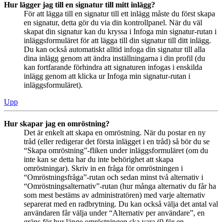
Hur lägger jag till en signatur till mitt inlägg?
För att lägga till en signatur till ett inlägg måste du först skapa
en signatur, detta gör du via din kontrollpanel. När du väl
skapat din signatur kan du kryssa i Infoga min signatur-rutan i
inläggsformuläret för att lägga till din signatur till ditt inlägg.
Du kan också automatiskt alltid infoga din signatur till alla
dina inlägg genom att ändra inställningarna i din profil (du
kan fortfarande förhindra att signaturen infogas i enskilda
inlägg genom att klicka ur Infoga min signatur-rutan i
inläggsformuläret).
Upp
Hur skapar jag en omröstning?
Det är enkelt att skapa en omröstning. När du postar en ny
tråd (eller redigerar det första inlägget i en tråd) så bör du se
“Skapa omröstning”-fliken under inläggsformuläret (om du
inte kan se detta har du inte behörighet att skapa
omröstningar). Skriv in en fråga för omröstningen i
“Omröstningsfråga”-rutan och sedan minst två alternativ i
“Omröstningsalternativ”-rutan (hur många alternativ du får ha
som mest bestäms av administratören) med varje alternativ
separerat med en radbrytning. Du kan också välja det antal val
användaren får välja under “Alternativ per användare”, en
gräns för hur länge omröstningen ska vara (0 för en