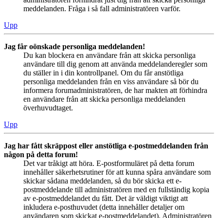
meddelanden. Fråga i så fall administratören varför.
Upp
Jag får oönskade personliga meddelanden!
Du kan blockera en användare från att skicka personliga
användare till dig genom att använda meddelanderegler som
du ställer in i din kontrollpanel. Om du får anstötliga
personliga meddelanden från en viss användare så bör du
informera forumadministratören, de har makten att förhindra
en användare från att skicka personliga meddelanden
överhuvudtaget.
Upp
Jag har fått skräppost eller anstötliga e-postmeddelanden från
någon på detta forum!
Det var tråkigt att höra. E-postformuläret på detta forum
innehåller säkerhetsrutiner för att kunna spåra användare som
skickar sådana meddelanden, så du bör skicka ett e-
postmeddelande till administratören med en fullständig kopia
av e-postmeddelandet du fått. Det är väldigt viktigt att
inkludera e-posthuvudet (detta innehåller detaljer om
användaren som skickat e-postmeddelandet). Administratören