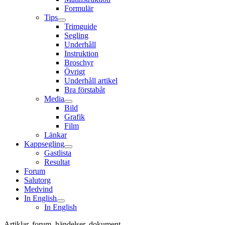
Formulär
Tips
Trimguide
Segling
Underhåll
Instruktion
Broschyr
Övrigt
Underhåll artikel
Bra förstabåt
Media
Bild
Grafik
Film
Länkar
Kappsegling
Gastlista
Resultat
Forum
Salutorg
Medvind
In English
In English
Artiklar, forum, händelser, dokument