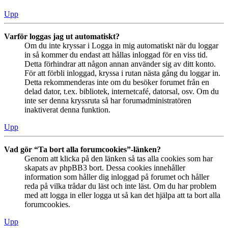
Upp
Varför loggas jag ut automatiskt?
Om du inte kryssar i Logga in mig automatiskt när du loggar
in så kommer du endast att hållas inloggad för en viss tid.
Detta förhindrar att någon annan använder sig av ditt konto.
För att förbli inloggad, kryssa i rutan nästa gång du loggar in.
Detta rekommenderas inte om du besöker forumet från en
delad dator, t.ex. bibliotek, internetcafé, datorsal, osv. Om du
inte ser denna kryssruta så har forumadministratören
inaktiverat denna funktion.
Upp
Vad gör “Ta bort alla forumcookies”-länken?
Genom att klicka på den länken så tas alla cookies som har
skapats av phpBB3 bort. Dessa cookies innehåller
information som håller dig inloggad på forumet och håller
reda på vilka trådar du läst och inte läst. Om du har problem
med att logga in eller logga ut så kan det hjälpa att ta bort alla
forumcookies.
Upp