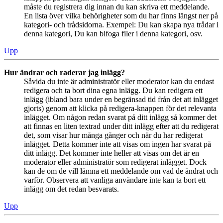
måste du registrera dig innan du kan skriva ett meddelande.
En lista över vilka behörigheter som du har finns längst ner på
kategori- och trådsidorna. Exempel: Du kan skapa nya trådar i
denna kategori, Du kan bifoga filer i denna kategori, osv.
Upp
Hur ändrar och raderar jag inlägg?
Såvida du inte är administratör eller moderator kan du endast
redigera och ta bort dina egna inlägg. Du kan redigera ett
inlägg (ibland bara under en begränsad tid från det att inlägget
gjorts) genom att klicka på redigera-knappen för det relevanta
inlägget. Om någon redan svarat på ditt inlägg så kommer det
att finnas en liten textrad under ditt inlägg efter att du redigerat
det, som visar hur många gånger och när du har redigerat
inlägget. Detta kommer inte att visas om ingen har svarat på
ditt inlägg. Det kommer inte heller att visas om det är en
moderator eller administratör som redigerat inlägget. Dock
kan de om de vill lämna ett meddelande om vad de ändrat och
varför. Observera att vanliga användare inte kan ta bort ett
inlägg om det redan besvarats.
Upp