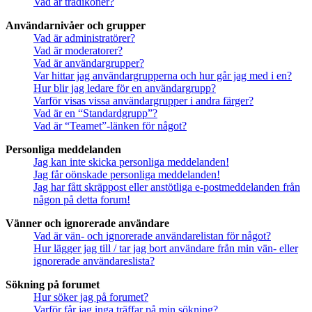
Vad är trådikoner?
Användarnivåer och grupper
Vad är administratörer?
Vad är moderatorer?
Vad är användargrupper?
Var hittar jag användargrupperna och hur går jag med i en?
Hur blir jag ledare för en användargrupp?
Varför visas vissa användargrupper i andra färger?
Vad är en “Standardgrupp”?
Vad är “Teamet”-länken för något?
Personliga meddelanden
Jag kan inte skicka personliga meddelanden!
Jag får oönskade personliga meddelanden!
Jag har fått skräppost eller anstötliga e-postmeddelanden från
någon på detta forum!
Vänner och ignorerade användare
Vad är vän- och ignorerade användarelistan för något?
Hur lägger jag till / tar jag bort användare från min vän- eller
ignorerade användareslista?
Sökning på forumet
Hur söker jag på forumet?
Varför får jag inga träffar på min sökning?