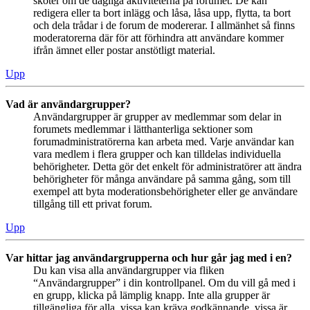
sköter om de dagliga aktiviteterna på forumet. De kan
redigera eller ta bort inlägg och låsa, låsa upp, flytta, ta bort
och dela trådar i de forum de modererar. I allmänhet så finns
moderatorerna där för att förhindra att användare kommer
ifrån ämnet eller postar anstötligt material.
Upp
Vad är användargrupper?
Användargrupper är grupper av medlemmar som delar in
forumets medlemmar i lätthanterliga sektioner som
forumadministratörerna kan arbeta med. Varje användar kan
vara medlem i flera grupper och kan tilldelas individuella
behörigheter. Detta gör det enkelt för administratörer att ändra
behörigheter för många användare på samma gång, som till
exempel att byta moderationsbehörigheter eller ge användare
tillgång till ett privat forum.
Upp
Var hittar jag användargrupperna och hur går jag med i en?
Du kan visa alla användargrupper via fliken
“Användargrupper” i din kontrollpanel. Om du vill gå med i
en grupp, klicka på lämplig knapp. Inte alla grupper är
tillgängliga för alla, vissa kan kräva godkännande, vissa är