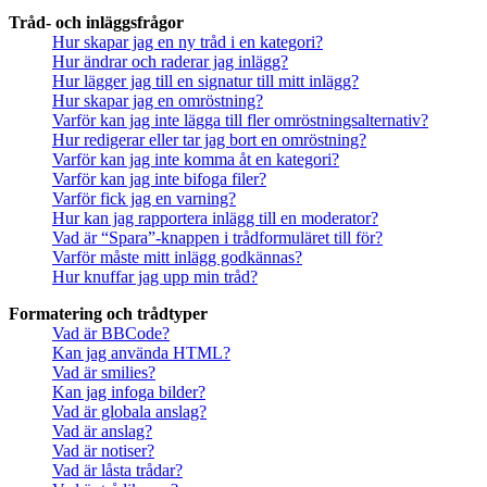
Tråd- och inläggsfrågor
Hur skapar jag en ny tråd i en kategori?
Hur ändrar och raderar jag inlägg?
Hur lägger jag till en signatur till mitt inlägg?
Hur skapar jag en omröstning?
Varför kan jag inte lägga till fler omröstningsalternativ?
Hur redigerar eller tar jag bort en omröstning?
Varför kan jag inte komma åt en kategori?
Varför kan jag inte bifoga filer?
Varför fick jag en varning?
Hur kan jag rapportera inlägg till en moderator?
Vad är “Spara”-knappen i trådformuläret till för?
Varför måste mitt inlägg godkännas?
Hur knuffar jag upp min tråd?
Formatering och trådtyper
Vad är BBCode?
Kan jag använda HTML?
Vad är smilies?
Kan jag infoga bilder?
Vad är globala anslag?
Vad är anslag?
Vad är notiser?
Vad är låsta trådar?