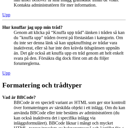
Kontakta administratören för mer information.
Upp
Hur knuffar jag upp min tråd?
Genom att klicka på “Knuffa upp tråd”-länken i tråden så kan
du "knuffa upp" tråden överst på förstasidan i kategorin. Om
du inte ser denna länk så kan uppknuffning av trådar vara
inaktiverat, eller så har inte den krävda tidsgränsen uppnåts
än. Det går också att knuffa upp en tråd genom att helt enkelt
svara på den. Försäkra dig dock först om att du följer
forumreglerna.
Upp
Formatering och trådtyper
Vad är BBCode?
BBCode är en speciell variant av HTML som ger stor kontroll
över formateringen av särskilda objekt i ett inlägg. Om du kan
använda BBCode eller inte bestäms av administratören (du
kan också inaktivera det i specifika inlägg via
inläggsformuläret). BBCode liknar i mångt och mycket