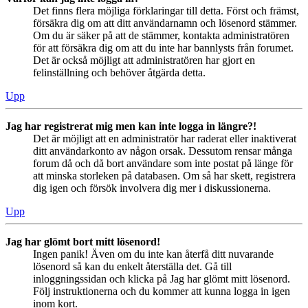
Det finns flera möjliga förklaringar till detta. Först och främst,
försäkra dig om att ditt användarnamn och lösenord stämmer.
Om du är säker på att de stämmer, kontakta administratören
för att försäkra dig om att du inte har bannlysts från forumet.
Det är också möjligt att administratören har gjort en
felinställning och behöver åtgärda detta.
Upp
Jag har registrerat mig men kan inte logga in längre?!
Det är möjligt att en administratör har raderat eller inaktiverat
ditt användarkonto av någon orsak. Dessutom rensar många
forum då och då bort användare som inte postat på länge för
att minska storleken på databasen. Om så har skett, registrera
dig igen och försök involvera dig mer i diskussionerna.
Upp
Jag har glömt bort mitt lösenord!
Ingen panik! Även om du inte kan återfå ditt nuvarande
lösenord så kan du enkelt återställa det. Gå till
inloggningssidan och klicka på Jag har glömt mitt lösenord.
Följ instruktionerna och du kommer att kunna logga in igen
inom kort.