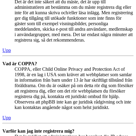
Det är det inte säkert att du måste, det är upp till
administratören att bestämma om du måste registrera dig eller
inte för att kunna skriva och/eller läsa inlägg. Men registrering
ger dig tillgång till utökade funktioner som inte finns för
gäster som till exempel visningsbilder, personliga
meddelanden, skicka e-post till andra användare, medlemskap
i användargrupper, med mera. Det tar endast några minuter att
registrera sig, så det rekommenderas.
Upp
Vad är COPPA?
COPPA, eller Child Online Privacy and Protection Act of
1998, är en lag i USA som kräver att webbplatser som samlar
in information från barn under 13 år har skriftligt tillstånd från
föräldrarna. Om du är osäker på om detta rör dig som försöker
att registrera dig, eller om det rör webbplatsen du försöker
registrera dig på, kontakta ett juridiskt ombud för hjälp.
Observera att phpBB inte kan ge juridisk rådgivning och inte
kan kontaktas angående något som helst juridiskt.
Upp
Varför kan jag inte registrera mig?