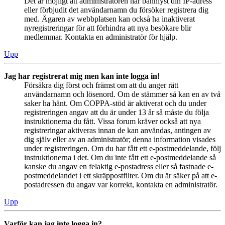
Det är möjligt att administratören har bannlyst din IP-adress
eller förbjudit det användarnamn du försöker registrera dig
med. Ägaren av webbplatsen kan också ha inaktiverat
nyregistreringar för att förhindra att nya besökare blir
medlemmar. Kontakta en administratör för hjälp.
Upp
Jag har registrerat mig men kan inte logga in!
Försäkra dig först och främst om att du anger rätt
användarnamn och lösenord. Om de stämmer så kan en av två
saker ha hänt. Om COPPA-stöd är aktiverat och du under
registreringen angav att du är under 13 år så måste du följa
instruktionerna du fått. Vissa forum kräver också att nya
registreringar aktiveras innan de kan användas, antingen av
dig själv eller av an administratör; denna information visades
under registreringen. Om du har fått ett e-postmeddelande, följ
instruktionerna i det. Om du inte fått ett e-postmeddelande så
kanske du angav en felaktig e-postadress eller så fastnade e-
postmeddelandet i ett skräppostfilter. Om du är säker på att e-
postadressen du angav var korrekt, kontakta en administratör.
Upp
Varför kan jag inte logga in?