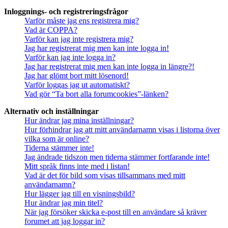
Inloggnings- och registreringsfrågor
Varför måste jag ens registrera mig?
Vad är COPPA?
Varför kan jag inte registrera mig?
Jag har registrerat mig men kan inte logga in!
Varför kan jag inte logga in?
Jag har registrerat mig men kan inte logga in längre?!
Jag har glömt bort mitt lösenord!
Varför loggas jag ut automatiskt?
Vad gör “Ta bort alla forumcookies”-länken?
Alternativ och inställningar
Hur ändrar jag mina inställningar?
Hur förhindrar jag att mitt användarnamn visas i listorna över
vilka som är online?
Tiderna stämmer inte!
Jag ändrade tidszon men tiderna stämmer fortfarande inte!
Mitt språk finns inte med i listan!
Vad är det för bild som visas tillsammans med mitt
användarnamn?
Hur lägger jag till en visningsbild?
Hur ändrar jag min titel?
När jag försöker skicka e-post till en användare så kräver
forumet att jag loggar in?