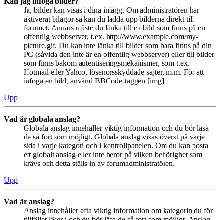
Kan jag infoga bilder?
Ja, bilder kan visas i dina inlägg. Om administratören har
aktiverat bilagor så kan du ladda upp bilderna direkt till
forumet. Annars måste du länka till en bild som finns på en
offentlig webbserver, t.ex. http://www.example.com/my-
picture.gif. Du kan inte länka till bilder som bara finns på din
PC (såvida den inte är en offentlig webbserver) eller till bilder
som finns bakom autentiseringsmekanismer, som t.ex.
Hotmail eller Yahoo, lösenorsskyddade sajter, m.m. För att
infoga en bild, använd BBCode-taggen [img].
Upp
Vad är globala anslag?
Globala anslag innehåller viktig information och du bör läsa
de så fort som möjligt. Globala anslag visas överst på varje
sida i varje kategori och i kontrollpanelen. Om du kan posta
ett globalt anslag eller inte beror på vilken behörighet som
krävs och detta ställs in av forumadministratören.
Upp
Vad är anslag?
Anslag innehåller ofta viktig information om kategorin du för
tillfället läser i och du bör läsa de så fort som möjligt. Anslag