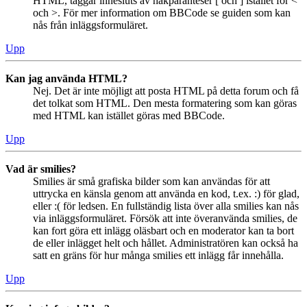
HTML, taggar innesluts av hakparanteser [ och ] istället för <
och >. För mer information om BBCode se guiden som kan
nås från inläggsformuläret.
Upp
Kan jag använda HTML?
Nej. Det är inte möjligt att posta HTML på detta forum och få
det tolkat som HTML. Den mesta formatering som kan göras
med HTML kan istället göras med BBCode.
Upp
Vad är smilies?
Smilies är små grafiska bilder som kan användas för att
uttrycka en känsla genom att använda en kod, t.ex. :) för glad,
eller :( för ledsen. En fullständig lista över alla smilies kan nås
via inläggsformuläret. Försök att inte överanvända smilies, de
kan fort göra ett inlägg oläsbart och en moderator kan ta bort
de eller inlägget helt och hållet. Administratören kan också ha
satt en gräns för hur många smilies ett inlägg får innehålla.
Upp