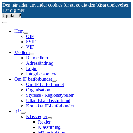
Den här sidan använder cookies för att ge dig den bästa upplevelsen.
Lär dig mer
Uppfattat!
Hem
OIF
SSIF
VIF
Medlem
Bli medlem
Adressändring
Login
Integritetspolicy
Om IF-båtförbundet
Om IF-båtförbundet
Organisation
Styrelse / Regionstyrelser
Utländska klassförbund
Kontakta IF-båtförbundet
Båt
Klassregler
Regler
Klassritning
Mätinstruktion