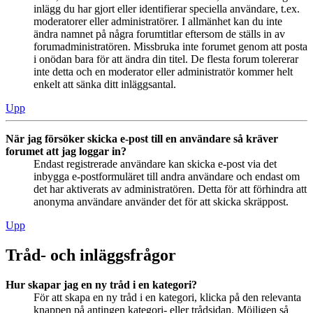
inlägg du har gjort eller identifierar speciella användare, t.ex.
moderatorer eller administratörer. I allmänhet kan du inte
ändra namnet på några forumtitlar eftersom de ställs in av
forumadministratören. Missbruka inte forumet genom att posta
i onödan bara för att ändra din titel. De flesta forum tolererar
inte detta och en moderator eller administratör kommer helt
enkelt att sänka ditt inläggsantal.
Upp
När jag försöker skicka e-post till en användare så kräver
forumet att jag loggar in?
Endast registrerade användare kan skicka e-post via det
inbygga e-postformuläret till andra användare och endast om
det har aktiverats av administratören. Detta för att förhindra att
anonyma användare använder det för att skicka skräppost.
Upp
Tråd- och inläggsfrågor
Hur skapar jag en ny tråd i en kategori?
För att skapa en ny tråd i en kategori, klicka på den relevanta
knappen på antingen kategori- eller trådsidan. Möjligen så