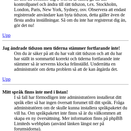
kontrollpanel och ändra till rätt tidszon, t.ex. Stockholm,
London, Paris, New York, Sydney, osv. Observera att endast
registrerade användare kan byta tidszon, detta gäller även de
flesta andra inställningar. Så om du inte har registrerat dig än,
gör det nu!
Upp
Jag ändrade tidszon men tiderna stämmer fortfarande inte!
Om du är säker på att du har valt rätt tidszon och att du har
har ställt in sommartid korrekt och tiderna fortfarande inte
stämmer så är serverns klocka felinställd. Underrätta en
administratör om detta problem så att de kan åtgärda det.
Upp
Mitt språk finns inte med i listan!
I så fall har förmodligen inte administratören installerat ditt
språk eller så har ingen översatt forumet till ditt språk. Fråga
administratören om de skulle kunna installera språkpaketet du
vill ha. Om språkpaketet inte finns så är du välkommen att
skapa en ny översättning. Mer information finns på phpBB
Limiteds webbplats (använd länken längst ner på
forumsidorna).