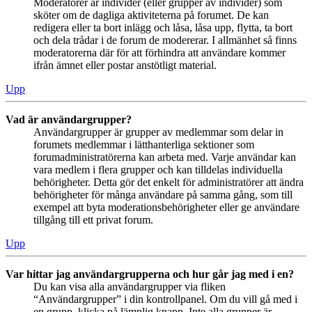
Moderatorer är individer (eller grupper av individer) som
sköter om de dagliga aktiviteterna på forumet. De kan
redigera eller ta bort inlägg och låsa, låsa upp, flytta, ta bort
och dela trådar i de forum de modererar. I allmänhet så finns
moderatorerna där för att förhindra att användare kommer
ifrån ämnet eller postar anstötligt material.
Upp
Vad är användargrupper?
Användargrupper är grupper av medlemmar som delar in
forumets medlemmar i lätthanterliga sektioner som
forumadministratörerna kan arbeta med. Varje användar kan
vara medlem i flera grupper och kan tilldelas individuella
behörigheter. Detta gör det enkelt för administratörer att ändra
behörigheter för många användare på samma gång, som till
exempel att byta moderationsbehörigheter eller ge användare
tillgång till ett privat forum.
Upp
Var hittar jag användargrupperna och hur går jag med i en?
Du kan visa alla användargrupper via fliken
“Användargrupper” i din kontrollpanel. Om du vill gå med i
en grupp, klicka på lämplig knapp. Inte alla grupper är