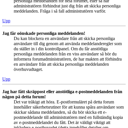
personliga meddelanden för hela forumet, eller så har
administratören förhindrat just dig från att skicka personliga
meddelanden. Fråga i så fall administratören varför.
Upp
Jag får oönskade personliga meddelanden!
Du kan blockera en användare från att skicka personliga
användare till dig genom att använda meddelanderegler som
du ställer in i din kontrollpanel. Om du får anstötliga
personliga meddelanden från en viss användare så bör du
informera forumadministratören, de har makten att förhindra
en användare från att skicka personliga meddelanden
överhuvudtaget.
Upp
Jag har fått skräppost eller anstötliga e-postmeddelanden från
någon på detta forum!
Det var tråkigt att höra. E-postformuläret på detta forum
innehåller säkerhetsrutiner för att kunna spåra användare som
skickar sådana meddelanden, så du bör skicka ett e-
postmeddelande till administratören med en fullständig kopia
av e-postmeddelandet du fått. Det är väldigt viktigt att
inkludera e-posthuvudet (detta innehåller detaljer om