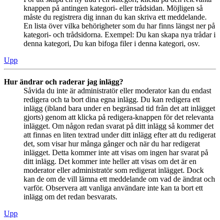
knappen på antingen kategori- eller trådsidan. Möjligen så
måste du registrera dig innan du kan skriva ett meddelande.
En lista över vilka behörigheter som du har finns längst ner på
kategori- och trådsidorna. Exempel: Du kan skapa nya trådar i
denna kategori, Du kan bifoga filer i denna kategori, osv.
Upp
Hur ändrar och raderar jag inlägg?
Såvida du inte är administratör eller moderator kan du endast
redigera och ta bort dina egna inlägg. Du kan redigera ett
inlägg (ibland bara under en begränsad tid från det att inlägget
gjorts) genom att klicka på redigera-knappen för det relevanta
inlägget. Om någon redan svarat på ditt inlägg så kommer det
att finnas en liten textrad under ditt inlägg efter att du redigerat
det, som visar hur många gånger och när du har redigerat
inlägget. Detta kommer inte att visas om ingen har svarat på
ditt inlägg. Det kommer inte heller att visas om det är en
moderator eller administratör som redigerat inlägget. Dock
kan de om de vill lämna ett meddelande om vad de ändrat och
varför. Observera att vanliga användare inte kan ta bort ett
inlägg om det redan besvarats.
Upp