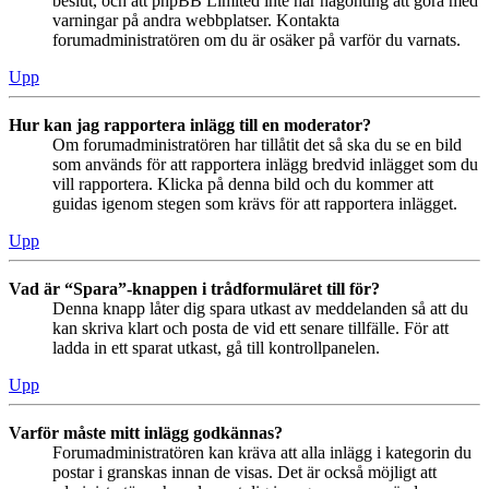
beslut, och att phpBB Limited inte har någonting att göra med
varningar på andra webbplatser. Kontakta
forumadministratören om du är osäker på varför du varnats.
Upp
Hur kan jag rapportera inlägg till en moderator?
Om forumadministratören har tillåtit det så ska du se en bild
som används för att rapportera inlägg bredvid inlägget som du
vill rapportera. Klicka på denna bild och du kommer att
guidas igenom stegen som krävs för att rapportera inlägget.
Upp
Vad är “Spara”-knappen i trådformuläret till för?
Denna knapp låter dig spara utkast av meddelanden så att du
kan skriva klart och posta de vid ett senare tillfälle. För att
ladda in ett sparat utkast, gå till kontrollpanelen.
Upp
Varför måste mitt inlägg godkännas?
Forumadministratören kan kräva att alla inlägg i kategorin du
postar i granskas innan de visas. Det är också möjligt att