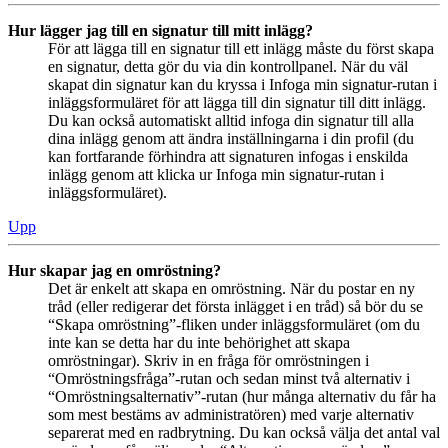
Hur lägger jag till en signatur till mitt inlägg?
För att lägga till en signatur till ett inlägg måste du först skapa
en signatur, detta gör du via din kontrollpanel. När du väl
skapat din signatur kan du kryssa i Infoga min signatur-rutan i
inläggsformuläret för att lägga till din signatur till ditt inlägg.
Du kan också automatiskt alltid infoga din signatur till alla
dina inlägg genom att ändra inställningarna i din profil (du
kan fortfarande förhindra att signaturen infogas i enskilda
inlägg genom att klicka ur Infoga min signatur-rutan i
inläggsformuläret).
Upp
Hur skapar jag en omröstning?
Det är enkelt att skapa en omröstning. När du postar en ny
tråd (eller redigerar det första inlägget i en tråd) så bör du se
“Skapa omröstning”-fliken under inläggsformuläret (om du
inte kan se detta har du inte behörighet att skapa
omröstningar). Skriv in en fråga för omröstningen i
“Omröstningsfråga”-rutan och sedan minst två alternativ i
“Omröstningsalternativ”-rutan (hur många alternativ du får ha
som mest bestäms av administratören) med varje alternativ
separerat med en radbrytning. Du kan också välja det antal val