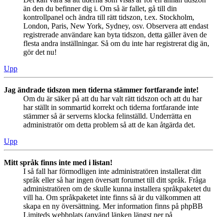
än den du befinner dig i. Om så är fallet, gå till din
kontrollpanel och ändra till rätt tidszon, t.ex. Stockholm,
London, Paris, New York, Sydney, osv. Observera att endast
registrerade användare kan byta tidszon, detta gäller även de
flesta andra inställningar. Så om du inte har registrerat dig än,
gör det nu!
Upp
Jag ändrade tidszon men tiderna stämmer fortfarande inte!
Om du är säker på att du har valt rätt tidszon och att du har
har ställt in sommartid korrekt och tiderna fortfarande inte
stämmer så är serverns klocka felinställd. Underrätta en
administratör om detta problem så att de kan åtgärda det.
Upp
Mitt språk finns inte med i listan!
I så fall har förmodligen inte administratören installerat ditt
språk eller så har ingen översatt forumet till ditt språk. Fråga
administratören om de skulle kunna installera språkpaketet du
vill ha. Om språkpaketet inte finns så är du välkommen att
skapa en ny översättning. Mer information finns på phpBB
Limiteds webbplats (använd länken längst ner på