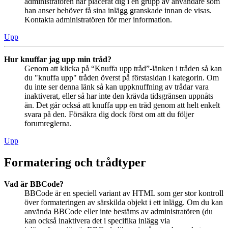
administratören har placerat dig i en grupp av användare som
han anser behöver få sina inlägg granskade innan de visas.
Kontakta administratören för mer information.
Upp
Hur knuffar jag upp min tråd?
Genom att klicka på “Knuffa upp tråd”-länken i tråden så kan
du "knuffa upp" tråden överst på förstasidan i kategorin. Om
du inte ser denna länk så kan uppknuffning av trådar vara
inaktiverat, eller så har inte den krävda tidsgränsen uppnåts
än. Det går också att knuffa upp en tråd genom att helt enkelt
svara på den. Försäkra dig dock först om att du följer
forumreglerna.
Upp
Formatering och trådtyper
Vad är BBCode?
BBCode är en speciell variant av HTML som ger stor kontroll
över formateringen av särskilda objekt i ett inlägg. Om du kan
använda BBCode eller inte bestäms av administratören (du
kan också inaktivera det i specifika inlägg via