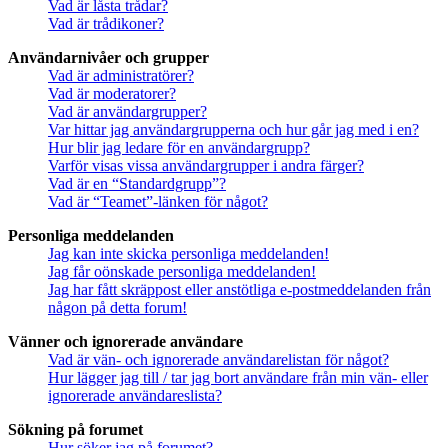
Vad är låsta trådar?
Vad är trådikoner?
Användarnivåer och grupper
Vad är administratörer?
Vad är moderatorer?
Vad är användargrupper?
Var hittar jag användargrupperna och hur går jag med i en?
Hur blir jag ledare för en användargrupp?
Varför visas vissa användargrupper i andra färger?
Vad är en “Standardgrupp”?
Vad är “Teamet”-länken för något?
Personliga meddelanden
Jag kan inte skicka personliga meddelanden!
Jag får oönskade personliga meddelanden!
Jag har fått skräppost eller anstötliga e-postmeddelanden från
någon på detta forum!
Vänner och ignorerade användare
Vad är vän- och ignorerade användarelistan för något?
Hur lägger jag till / tar jag bort användare från min vän- eller
ignorerade användareslista?
Sökning på forumet
Hur söker jag på forumet?