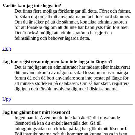
Varför kan jag inte logga in?
Det finns flera möjliga förklaringar till detta. Först och främst,
försäkra dig om att ditt användarnamn och lösenord stämmer.
Om du är säker på att de stämmer, kontakta administratören
för att försäkra dig om att du inte har bannlysts från forumet.
Det är också möjligt att administratören har gjort en
felinställning och behöver åtgärda detta.
Upp
Jag har registrerat mig men kan inte logga in längre?!
Det är möjligt att en administratör har raderat eller inaktiverat
ditt användarkonto av någon orsak. Dessutom rensar många
forum då och då bort användare som inte postat på länge för
att minska storleken på databasen. Om så har skett, registrera
dig igen och försök involvera dig mer i diskussionerna.
Upp
Jag har glömt bort mitt lösenord!
Ingen panik! Även om du inte kan återfå ditt nuvarande
lösenord så kan du enkelt återställa det. Gå till
inloggningssidan och klicka på Jag har glömt mitt lösenord.
Följ instruktionerna och du kommer att kunna logga in igen