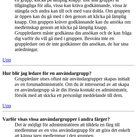
tillgängliga för alla, vissa kan kräva godkännande, vissa är
stängda och andra kan till och med vara dolda. Om gruppen
är öppen kan du gå med i den genom att klicka på lämplig
knapp. Om gruppen kräver godkännande kan du ansöka om
medlemskap genom att klicka på lämplig knapp.
Gruppledaren måste godkänna din ansökan och de kan fråga
dig varför du vill gå med i gruppen. Besvära inte en
gruppledare om de inte godkänner din ansökan, de har sina
anledningar.
Upp
Hur blir jag ledare för en användargrupp?
Gruppledare utses oftast när användargrupper skapas initialt
av en forumadministratör. Om du är intresserad av att skapa
en användargrupp så är din första kontakt en administratör,
försök med att skicka ett personligt meddelande till dem.
Upp
Varför visas vissa användargrupper i andra färger?
Det är möjligt för administratören att tilldela en färg till
medlemmar av en viss användargrupp för att göra det enkelt
att känna igen medlemmar i den gruppen.