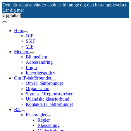
Den här sidan använder cookies för att ge dig den bästa upplevelsen.
Lär dig mer
Uppfattat!
Hem
OIF
SSIF
VIF
Medlem
Bli medlem
Adressändring
Login
Integritetspolicy
Om IF-båtförbundet
Om IF-båtförbundet
Organisation
Styrelse / Regionstyrelser
Utländska klassförbund
Kontakta IF-båtförbundet
Båt
Klassregler
Regler
Klassritning
Mätinstruktion