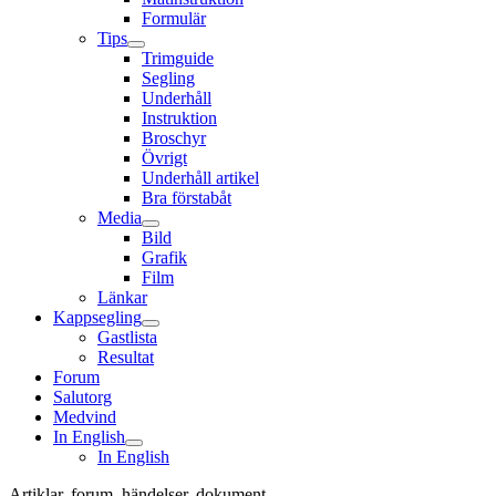
Formulär
Tips
Trimguide
Segling
Underhåll
Instruktion
Broschyr
Övrigt
Underhåll artikel
Bra förstabåt
Media
Bild
Grafik
Film
Länkar
Kappsegling
Gastlista
Resultat
Forum
Salutorg
Medvind
In English
In English
Artiklar, forum, händelser, dokument