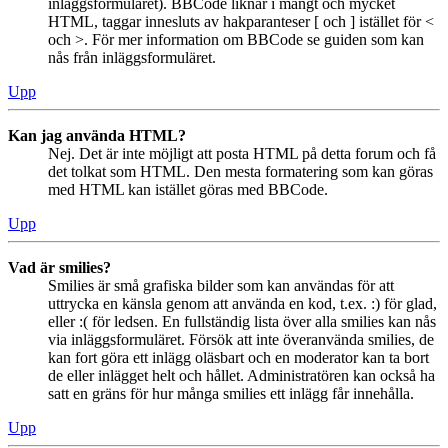
inläggsformuläret). BBCode liknar i mångt och mycket
HTML, taggar innesluts av hakparanteser [ och ] istället för <
och >. För mer information om BBCode se guiden som kan
nås från inläggsformuläret.
Upp
Kan jag använda HTML?
Nej. Det är inte möjligt att posta HTML på detta forum och få
det tolkat som HTML. Den mesta formatering som kan göras
med HTML kan istället göras med BBCode.
Upp
Vad är smilies?
Smilies är små grafiska bilder som kan användas för att
uttrycka en känsla genom att använda en kod, t.ex. :) för glad,
eller :( för ledsen. En fullständig lista över alla smilies kan nås
via inläggsformuläret. Försök att inte överanvända smilies, de
kan fort göra ett inlägg oläsbart och en moderator kan ta bort
de eller inlägget helt och hållet. Administratören kan också ha
satt en gräns för hur många smilies ett inlägg får innehålla.
Upp