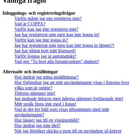
Vanliga frågor
Inloggnings- och registreringsfrågor
Varför måste jag ens registrera mig?
Vad är COPPA?
Varför kan jag inte registrera mig?
Jag har registrerat mig men kan inte logga in!
Varför kan jag inte logga in?
Jag har registrerat mig men kan inte logga in längre?!
Jag har glömt bort mitt lösenord!
Varför loggas jag ut automatiskt?
Vad gör “Ta bort alla forumcookies”-länken?
Alternativ och inställningar
Hur ändrar jag mina inställningar?
Hur förhindrar jag att mitt användarnamn visas i listorna över
vilka som är online?
Tiderna stämmer inte!
Jag ändrade tidszon men tiderna stämmer fortfarande inte!
Mitt språk finns inte med i listan!
Vad är det för bild som visas tillsammans med mitt
användarnamn?
Hur lägger jag till en visningsbild?
Hur ändrar jag min titel?
När jag försöker skicka e-post till en användare så kräver