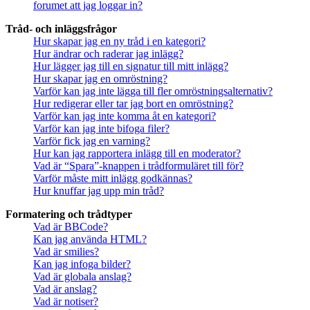
forumet att jag loggar in?
Tråd- och inläggsfrågor
Hur skapar jag en ny tråd i en kategori?
Hur ändrar och raderar jag inlägg?
Hur lägger jag till en signatur till mitt inlägg?
Hur skapar jag en omröstning?
Varför kan jag inte lägga till fler omröstningsalternativ?
Hur redigerar eller tar jag bort en omröstning?
Varför kan jag inte komma åt en kategori?
Varför kan jag inte bifoga filer?
Varför fick jag en varning?
Hur kan jag rapportera inlägg till en moderator?
Vad är “Spara”-knappen i trådformuläret till för?
Varför måste mitt inlägg godkännas?
Hur knuffar jag upp min tråd?
Formatering och trådtyper
Vad är BBCode?
Kan jag använda HTML?
Vad är smilies?
Kan jag infoga bilder?
Vad är globala anslag?
Vad är anslag?
Vad är notiser?