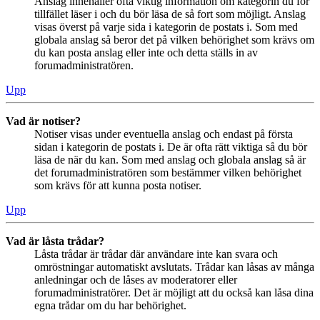
Anslag innehåller ofta viktig information om kategorin du för
tillfället läser i och du bör läsa de så fort som möjligt. Anslag
visas överst på varje sida i kategorin de postats i. Som med
globala anslag så beror det på vilken behörighet som krävs om
du kan posta anslag eller inte och detta ställs in av
forumadministratören.
Upp
Vad är notiser?
Notiser visas under eventuella anslag och endast på första
sidan i kategorin de postats i. De är ofta rätt viktiga så du bör
läsa de när du kan. Som med anslag och globala anslag så är
det forumadministratören som bestämmer vilken behörighet
som krävs för att kunna posta notiser.
Upp
Vad är låsta trådar?
Låsta trådar är trådar där användare inte kan svara och
omröstningar automatiskt avslutats. Trådar kan låsas av många
anledningar och de låses av moderatorer eller
forumadministratörer. Det är möjligt att du också kan låsa dina
egna trådar om du har behörighet.