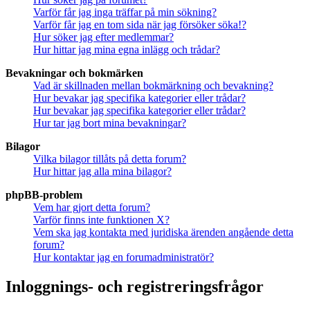
Varför får jag inga träffar på min sökning?
Varför får jag en tom sida när jag försöker söka!?
Hur söker jag efter medlemmar?
Hur hittar jag mina egna inlägg och trådar?
Bevakningar och bokmärken
Vad är skillnaden mellan bokmärkning och bevakning?
Hur bevakar jag specifika kategorier eller trådar?
Hur bevakar jag specifika kategorier eller trådar?
Hur tar jag bort mina bevakningar?
Bilagor
Vilka bilagor tillåts på detta forum?
Hur hittar jag alla mina bilagor?
phpBB-problem
Vem har gjort detta forum?
Varför finns inte funktionen X?
Vem ska jag kontakta med juridiska ärenden angående detta
forum?
Hur kontaktar jag en forumadministratör?
Inloggnings- och registreringsfrågor