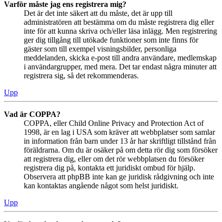
Varför måste jag ens registrera mig?
Det är det inte säkert att du måste, det är upp till
administratören att bestämma om du måste registrera dig eller
inte för att kunna skriva och/eller läsa inlägg. Men registrering
ger dig tillgång till utökade funktioner som inte finns för
gäster som till exempel visningsbilder, personliga
meddelanden, skicka e-post till andra användare, medlemskap
i användargrupper, med mera. Det tar endast några minuter att
registrera sig, så det rekommenderas.
Upp
Vad är COPPA?
COPPA, eller Child Online Privacy and Protection Act of
1998, är en lag i USA som kräver att webbplatser som samlar
in information från barn under 13 år har skriftligt tillstånd från
föräldrarna. Om du är osäker på om detta rör dig som försöker
att registrera dig, eller om det rör webbplatsen du försöker
registrera dig på, kontakta ett juridiskt ombud för hjälp.
Observera att phpBB inte kan ge juridisk rådgivning och inte
kan kontaktas angående något som helst juridiskt.
Upp