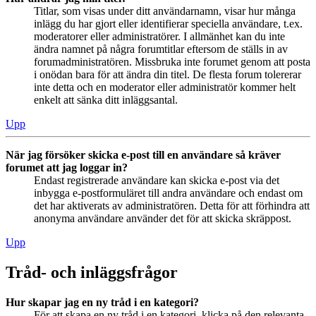
Titlar, som visas under ditt användarnamn, visar hur många
inlägg du har gjort eller identifierar speciella användare, t.ex.
moderatorer eller administratörer. I allmänhet kan du inte
ändra namnet på några forumtitlar eftersom de ställs in av
forumadministratören. Missbruka inte forumet genom att posta
i onödan bara för att ändra din titel. De flesta forum tolererar
inte detta och en moderator eller administratör kommer helt
enkelt att sänka ditt inläggsantal.
Upp
När jag försöker skicka e-post till en användare så kräver
forumet att jag loggar in?
Endast registrerade användare kan skicka e-post via det
inbygga e-postformuläret till andra användare och endast om
det har aktiverats av administratören. Detta för att förhindra att
anonyma användare använder det för att skicka skräppost.
Upp
Tråd- och inläggsfrågor
Hur skapar jag en ny tråd i en kategori?
För att skapa en ny tråd i en kategori, klicka på den relevanta