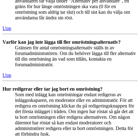
användaren får välja under “Alternativ per användare”, en
gräns för hur länge omröstningen ska vara (0 för en
omröstning som aldrig tar slut) och till sist kan du välja om
användarna får ändra sin röst.
Upp
Varför kan jag inte lägga till fler omröstningsalternativ?
Gränsen för antal omröstningsalternativ ställs in av
forumadministratören. Om du behöver lägga till fler alternativ
till din omröstning än vad som tillåts, kontakta en
forumadministratör.
Upp
Hur redigerar eller tar jag bort en omröstning?
Som med inlägg kan omröstningar endast redigeras av
inläggsskaparen, en moderator eller en administratör. För att
redigera en omröstning klickar du på redigeringsknappen för
det första inlägget i tråden. Om ingen har röstat så går det att
ta bort omröstningen eller redigera alternativen. Om någon
däremot har röstat så kan endast moderatorer och
administratörer redigera eller ta bort omröstningen. Detta för
att förhindra fusk.