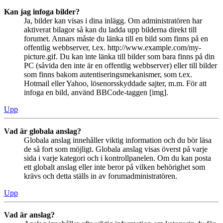
Kan jag infoga bilder?
Ja, bilder kan visas i dina inlägg. Om administratören har
aktiverat bilagor så kan du ladda upp bilderna direkt till
forumet. Annars måste du länka till en bild som finns på en
offentlig webbserver, t.ex. http://www.example.com/my-
picture.gif. Du kan inte länka till bilder som bara finns på din
PC (såvida den inte är en offentlig webbserver) eller till bilder
som finns bakom autentiseringsmekanismer, som t.ex.
Hotmail eller Yahoo, lösenorsskyddade sajter, m.m. För att
infoga en bild, använd BBCode-taggen [img].
Upp
Vad är globala anslag?
Globala anslag innehåller viktig information och du bör läsa
de så fort som möjligt. Globala anslag visas överst på varje
sida i varje kategori och i kontrollpanelen. Om du kan posta
ett globalt anslag eller inte beror på vilken behörighet som
krävs och detta ställs in av forumadministratören.
Upp
Vad är anslag?