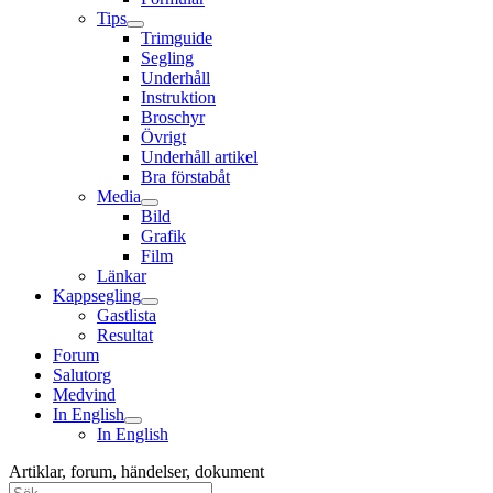
Tips
Trimguide
Segling
Underhåll
Instruktion
Broschyr
Övrigt
Underhåll artikel
Bra förstabåt
Media
Bild
Grafik
Film
Länkar
Kappsegling
Gastlista
Resultat
Forum
Salutorg
Medvind
In English
In English
Artiklar, forum, händelser, dokument