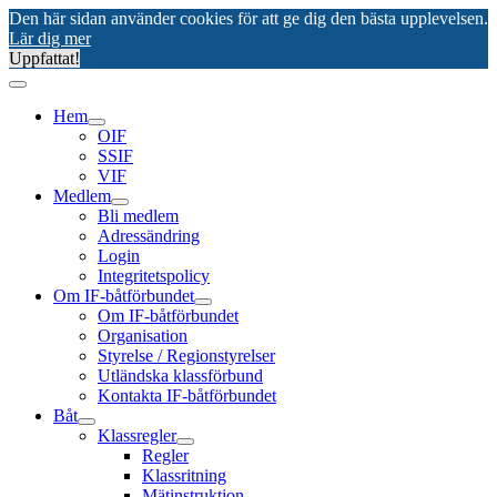
Den här sidan använder cookies för att ge dig den bästa upplevelsen.
Lär dig mer
Uppfattat!
Hem
OIF
SSIF
VIF
Medlem
Bli medlem
Adressändring
Login
Integritetspolicy
Om IF-båtförbundet
Om IF-båtförbundet
Organisation
Styrelse / Regionstyrelser
Utländska klassförbund
Kontakta IF-båtförbundet
Båt
Klassregler
Regler
Klassritning
Mätinstruktion