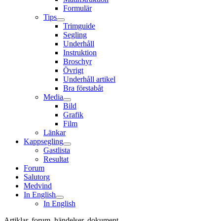
Formulär
Tips
Trimguide
Segling
Underhåll
Instruktion
Broschyr
Övrigt
Underhåll artikel
Bra förstabåt
Media
Bild
Grafik
Film
Länkar
Kappsegling
Gastlista
Resultat
Forum
Salutorg
Medvind
In English
In English
Artiklar, forum, händelser, dokument