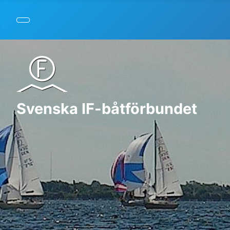
Svenska IF-båtförbundet