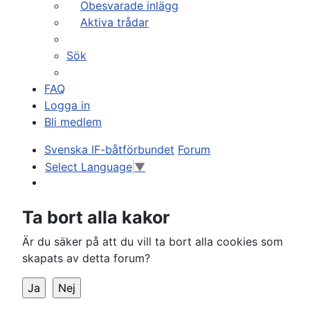
Obesvarade inlägg
Aktiva trådar
Sök
FAQ
Logga in
Bli medlem
Svenska IF-båtförbundet
Forum
Select Language
▼
Sök
Ta bort alla kakor
Är du säker på att du vill ta bort alla cookies som
skapats av detta forum?