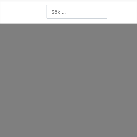
Artiklar, forum, händelser, dokument
Sök