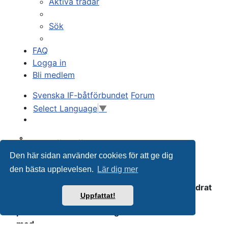
Aktiva trådar
Sök
FAQ
Logga in
Bli medlem
Svenska IF-båtförbundet
Forum
Select Language
▼
Sök
Återställ lösenord
Den här sidan använder cookies för att ge dig
E-postadress:
den bästa upplevelsen.
Lär dig mer
Detta måste vara e-postadressen som är
associerad med ditt konto. Om du inte har ändrat
Uppfattat!
den via kontrollpanelen så är detta e-
postadressen som du registrerade ditt konto
med.