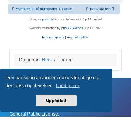
Svenska IF-båtförbundet
Forum
Kontakta oss
Drivs av
phpBB
® Forum Software © phpBB Limited
Swedish translation by
phpBB Sweden
© 2006-2020
Integritetspolicy
|
Användarvillkor
Du är här:
Hem
Forum
Den här sidan använder cookies för att ge dig
den bästa upplevelsen.
Lär dig mer
Copyright © 2026 Svenska IF-båtförbundet. Alla
rättigheter förbehållna.
Uppfattat!
Joomla!
är fri programvara utgiven under
GNU
General Public License.