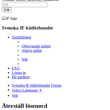
Sök
Svenska IF-båtförbundet
Snabblänkar
Obesvarade inlägg
Aktiva trådar
Sök
FAQ
Logga in
Bli medlem
Svenska IF-båtförbundet
Forum
Select Language
▼
Sök
Återställ lösenord