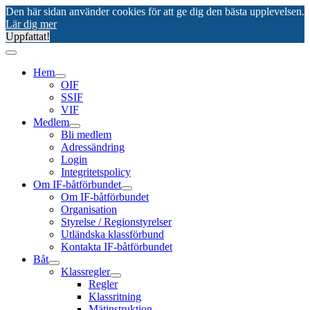
Den här sidan använder cookies för att ge dig den bästa upplevelsen.
Lär dig mer
Uppfattat!
Hem
OIF
SSIF
VIF
Medlem
Bli medlem
Adressändring
Login
Integritetspolicy
Om IF-båtförbundet
Om IF-båtförbundet
Organisation
Styrelse / Regionstyrelser
Utländska klassförbund
Kontakta IF-båtförbundet
Båt
Klassregler
Regler
Klassritning
Mätinstruktion