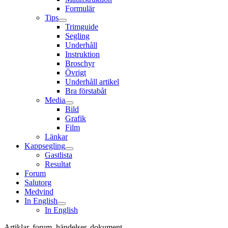
Formulär
Tips
Trimguide
Segling
Underhåll
Instruktion
Broschyr
Övrigt
Underhåll artikel
Bra förstabåt
Media
Bild
Grafik
Film
Länkar
Kappsegling
Gastlista
Resultat
Forum
Salutorg
Medvind
In English
In English
Artiklar, forum, händelser, dokument