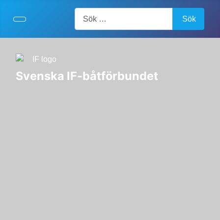
Artiklar, forum, händelser, dokument
Sök
Svenska IF-båtförbundet