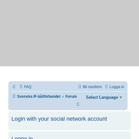
FAQ
Bli medlem
Logga in
Svenska IF-båtförbundet
Forum
Select Language
▼
Sök
Login with your social network account
Logga in