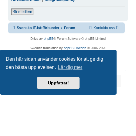
Bli medlem
Svenska IF-båtförbundet
Forum
Kontakta oss
Drivs av
phpBB
® Forum Software © phpBB Limited
Swedish translation by
phpBB Sweden
© 2006-2020
Integritetspolicy
|
Användarvillkor
Den här sidan använder cookies för att ge dig
den bästa upplevelsen.
Lär dig mer
Du är här:
Hem
Forum
Uppfattat!
Copyright © 2026 Svenska IF-båtförbundet. Alla
rättigheter förbehållna.
Joomla!
är fri programvara utgiven under
GNU