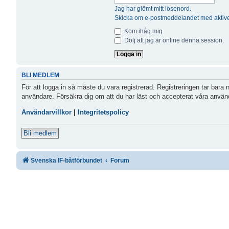
Jag har glömt mitt lösenord.
Skicka om e-postmeddelandet med aktive
Kom ihåg mig
Dölj att jag är online denna session.
BLI MEDLEM
För att logga in så måste du vara registrerad. Registreringen tar bara
användare. Försäkra dig om att du har läst och accepterat våra användar
Användarvillkor
|
Integritetspolicy
Bli medlem
Svenska IF-båtförbundet
Forum