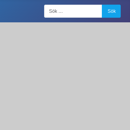
Artiklar, forum, händelser, dokument
Sök