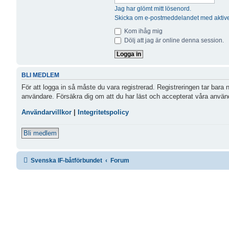
Jag har glömt mitt lösenord.
Skicka om e-postmeddelandet med aktive
Kom ihåg mig
Dölj att jag är online denna session.
BLI MEDLEM
För att logga in så måste du vara registrerad. Registreringen tar bara
användare. Försäkra dig om att du har läst och accepterat våra användar
Användarvillkor
|
Integritetspolicy
Bli medlem
Svenska IF-båtförbundet
Forum