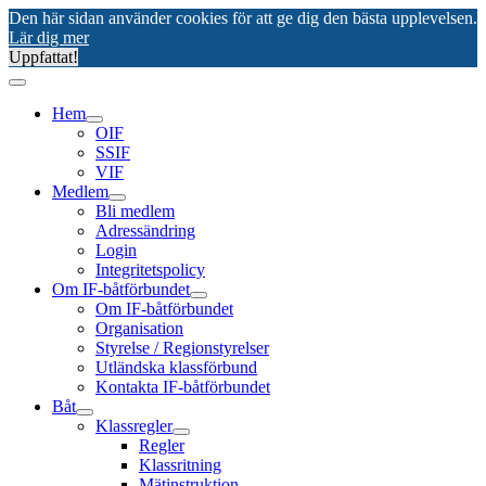
Den här sidan använder cookies för att ge dig den bästa upplevelsen.
Lär dig mer
Uppfattat!
Hem
OIF
SSIF
VIF
Medlem
Bli medlem
Adressändring
Login
Integritetspolicy
Om IF-båtförbundet
Om IF-båtförbundet
Organisation
Styrelse / Regionstyrelser
Utländska klassförbund
Kontakta IF-båtförbundet
Båt
Klassregler
Regler
Klassritning
Mätinstruktion