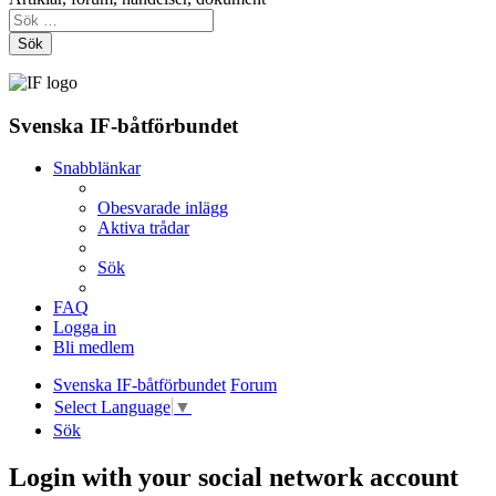
Sök
Svenska IF-båtförbundet
Snabblänkar
Obesvarade inlägg
Aktiva trådar
Sök
FAQ
Logga in
Bli medlem
Svenska IF-båtförbundet
Forum
Select Language
▼
Sök
Login with your social network account