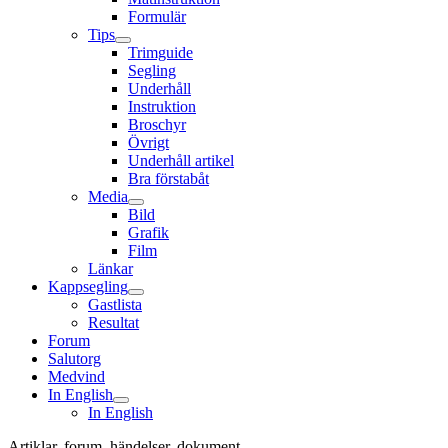
Formulär
Tips
Trimguide
Segling
Underhåll
Instruktion
Broschyr
Övrigt
Underhåll artikel
Bra förstabåt
Media
Bild
Grafik
Film
Länkar
Kappsegling
Gastlista
Resultat
Forum
Salutorg
Medvind
In English
In English
Artiklar, forum, händelser, dokument