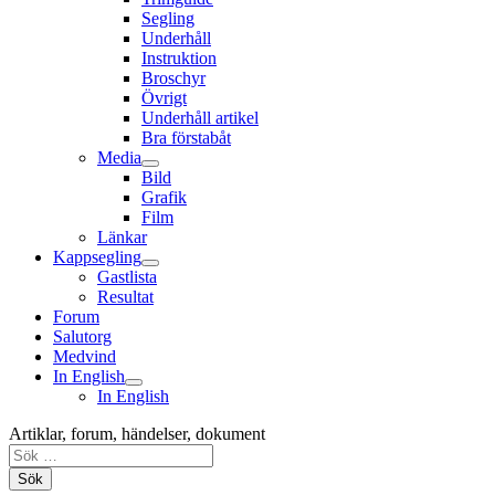
Segling
Underhåll
Instruktion
Broschyr
Övrigt
Underhåll artikel
Bra förstabåt
Media
Bild
Grafik
Film
Länkar
Kappsegling
Gastlista
Resultat
Forum
Salutorg
Medvind
In English
In English
Artiklar, forum, händelser, dokument
Sök