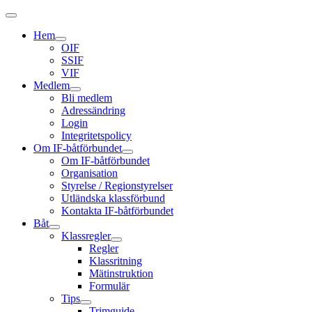
Hem
OIF
SSIF
VIF
Medlem
Bli medlem
Adressändring
Login
Integritetspolicy
Om IF-båtförbundet
Om IF-båtförbundet
Organisation
Styrelse / Regionstyrelser
Utländska klassförbund
Kontakta IF-båtförbundet
Båt
Klassregler
Regler
Klassritning
Mätinstruktion
Formulär
Tips
Trimguide