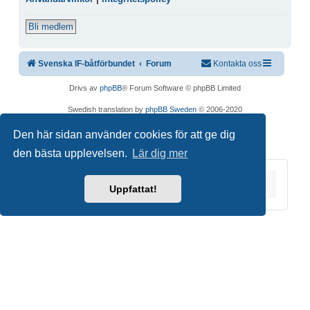
Bli medlem
Svenska IF-båtförbundet
Forum
Kontakta oss
Drivs av
phpBB
® Forum Software © phpBB Limited
Swedish translation by
phpBB Sweden
© 2006-2020
Integritetspolicy
|
Användarvillkor
Den här sidan använder cookies för att ge dig
den bästa upplevelsen.
Lär dig mer
Du är här:
Hem
Forum
Uppfattat!
Copyright © 2026 Svenska IF-båtförbundet. Alla
rättigheter förbehållna.
Joomla!
är fri programvara utgiven under
GNU