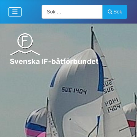
Artiklar, forum, händelser, dokument
Sök
Svenska IF-båtförbundet