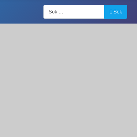
Artiklar, forum, händelser, dokument
Sök