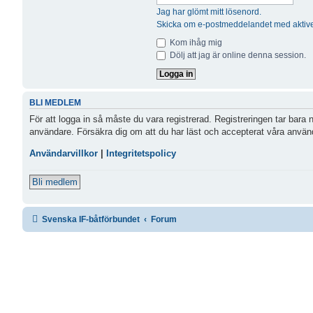
Jag har glömt mitt lösenord.
Skicka om e-postmeddelandet med aktive
Kom ihåg mig
Dölj att jag är online denna session.
BLI MEDLEM
För att logga in så måste du vara registrerad. Registreringen tar bara
användare. Försäkra dig om att du har läst och accepterat våra användar
Användarvillkor
|
Integritetspolicy
Bli medlem
Svenska IF-båtförbundet
Forum