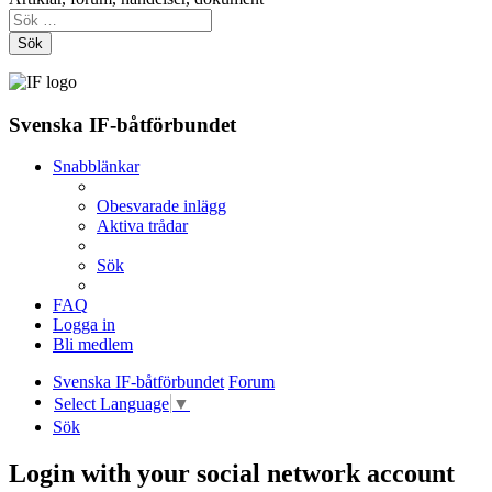
Sök
Svenska IF-båtförbundet
Snabblänkar
Obesvarade inlägg
Aktiva trådar
Sök
FAQ
Logga in
Bli medlem
Svenska IF-båtförbundet
Forum
Select Language
▼
Sök
Login with your social network account