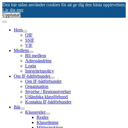
Den här sidan använder cookies för att ge dig den bästa upplevelsen.
Lär dig mer
Uppfattat!
Hem
OIF
SSIF
VIF
Medlem
Bli medlem
Adressändring
Login
Integritetspolicy
Om IF-båtförbundet
Om IF-båtförbundet
Organisation
Styrelse / Regionstyrelser
Utländska klassförbund
Kontakta IF-båtförbundet
Båt
Klassregler
Regler
Klassritning
Mätinstruktion