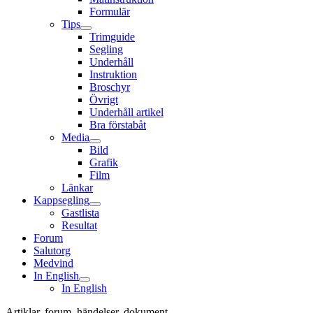
Formulär
Tips
Trimguide
Segling
Underhåll
Instruktion
Broschyr
Övrigt
Underhåll artikel
Bra förstabåt
Media
Bild
Grafik
Film
Länkar
Kappsegling
Gastlista
Resultat
Forum
Salutorg
Medvind
In English
In English
Artiklar, forum, händelser, dokument