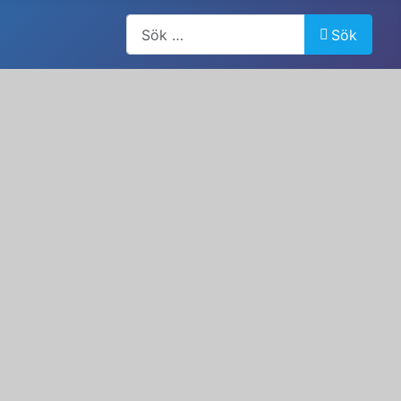
Artiklar, forum, händelser, dokument
Sök