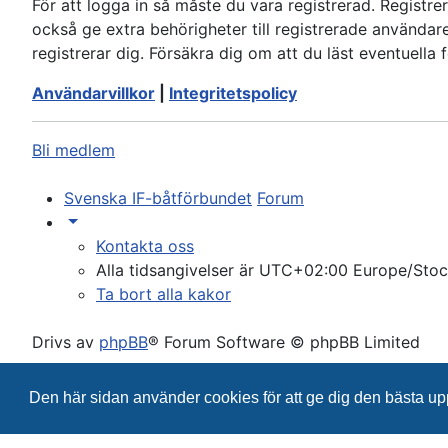
För att logga in så måste du vara registrerad. Regist
också ge extra behörigheter till registrerade användare
registrerar dig. Försäkra dig om att du läst eventuella 
Användarvillkor
|
Integritetspolicy
Bli medlem
Svenska IF-båtförbundet
Forum
Kontakta oss
Alla tidsangivelser är UTC+02:00 Europe/Sto
Ta bort alla kakor
Drivs av
phpBB
® Forum Software © phpBB Limited
Swedish translation by
phpBB Sweden
© 2006-2020
Den här sidan använder cookies för att ge dig den bästa u
Integritetspolicy
|
Användarvillkor