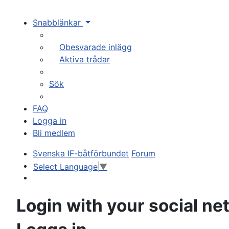
Snabblänkar
Obesvarade inlägg
Aktiva trådar
Sök
FAQ
Logga in
Bli medlem
Svenska IF-båtförbundet
Forum
Select Language
▼
Sök
Login with your social n