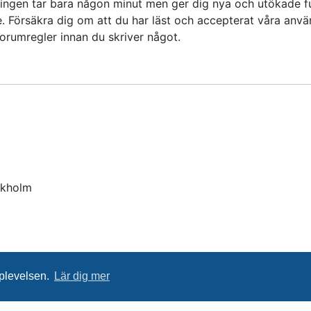
reringen tar bara någon minut men ger dig nya och utökade 
. Försäkra dig om att du har läst och accepterat våra använ
forumregler innan du skriver något.
ckholm
pplevelsen.
Lär dig mer