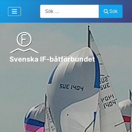
Artiklar, forum, händelser, dokument
Sök
Svenska IF-båtförbundet