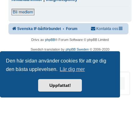
Bli medlem
Svenska IF-båtförbundet
Forum
Kontakta oss
Drivs av
phpBB
® Forum Software © phpBB Limited
Swedish translation by
phpBB Sweden
© 2006-2020
Integritetspolicy
|
Användarvillkor
Den här sidan använder cookies för att ge dig
den bästa upplevelsen.
Lär dig mer
Du är här:
Hem
Forum
Uppfattat!
Copyright © 2026 Svenska IF-båtförbundet. Alla
rättigheter förbehållna.
Joomla!
är fri programvara utgiven under
GNU