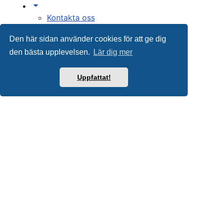
Kontakta oss
Alla tidsangivelser är UTC+02:00
Den här sidan använder cookies för att ge dig
Europe/Stockholm
Ta bort alla kakor
den bästa upplevelsen.
Lär dig mer
Drivs av
phpBB
® Forum Software © phpBB
Uppfattat!
Limited
Swedish translation by
phpBB Sweden
© 2006-
2020
Integritetspolicy
|
Användarvillkor
Du är här:
Hem
Forum