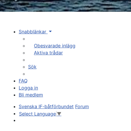
Snabblänkar
Obesvarade inlägg
Aktiva trådar
Sök
FAQ
Logga in
Bli medlem
Svenska IF-båtförbundet
Forum
Select Language
▼
Sök