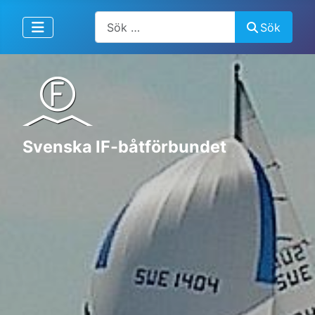
Artiklar, forum, händelser, dokument
Sök
Svenska IF-båtförbundet