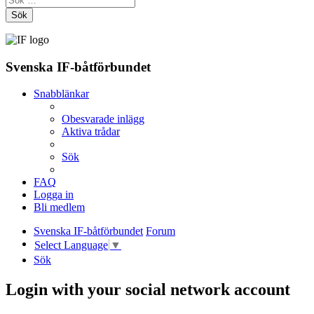
Sök
Svenska IF-båtförbundet
Snabblänkar
Obesvarade inlägg
Aktiva trådar
Sök
FAQ
Logga in
Bli medlem
Svenska IF-båtförbundet
Forum
Select Language
▼
Sök
Login with your social network account