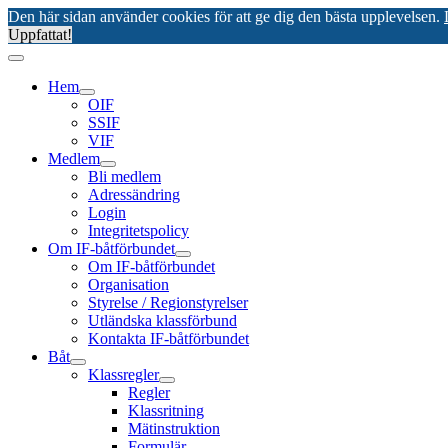
Den här sidan använder cookies för att ge dig den bästa upplevelsen.
Uppfattat!
Hem
OIF
SSIF
VIF
Medlem
Bli medlem
Adressändring
Login
Integritetspolicy
Om IF-båtförbundet
Om IF-båtförbundet
Organisation
Styrelse / Regionstyrelser
Utländska klassförbund
Kontakta IF-båtförbundet
Båt
Klassregler
Regler
Klassritning
Mätinstruktion
Formulär