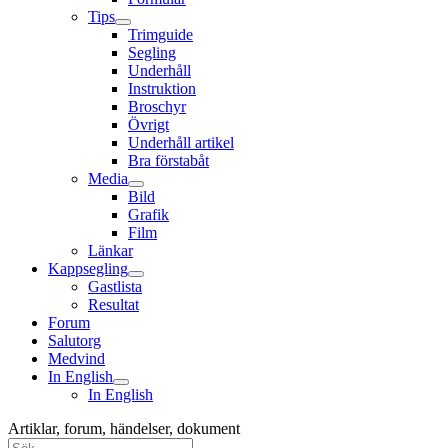
Tips
Trimguide
Segling
Underhåll
Instruktion
Broschyr
Övrigt
Underhåll artikel
Bra förstabåt
Media
Bild
Grafik
Film
Länkar
Kappsegling
Gastlista
Resultat
Forum
Salutorg
Medvind
In English
In English
Artiklar, forum, händelser, dokument