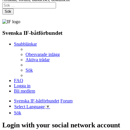
Sök
Svenska IF-båtförbundet
Snabblänkar
Obesvarade inlägg
Aktiva trådar
Sök
FAQ
Logga in
Bli medlem
Svenska IF-båtförbundet
Forum
Select Language
▼
Sök
Login with your social network account