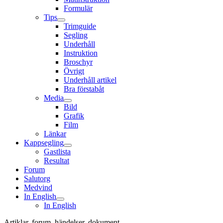
Formulär
Tips
Trimguide
Segling
Underhåll
Instruktion
Broschyr
Övrigt
Underhåll artikel
Bra förstabåt
Media
Bild
Grafik
Film
Länkar
Kappsegling
Gastlista
Resultat
Forum
Salutorg
Medvind
In English
In English
Artiklar, forum, händelser, dokument