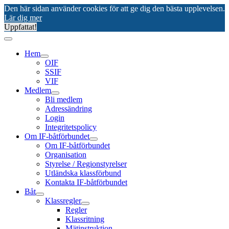
Den här sidan använder cookies för att ge dig den bästa upplevelsen.
Lär dig mer
Uppfattat!
Hem
OIF
SSIF
VIF
Medlem
Bli medlem
Adressändring
Login
Integritetspolicy
Om IF-båtförbundet
Om IF-båtförbundet
Organisation
Styrelse / Regionstyrelser
Utländska klassförbund
Kontakta IF-båtförbundet
Båt
Klassregler
Regler
Klassritning
Mätinstruktion