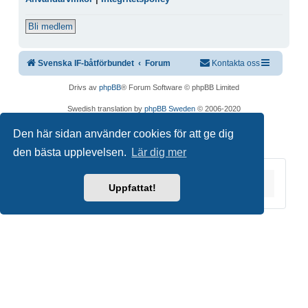
Bli medlem
Svenska IF-båtförbundet
Forum
Kontakta oss
Drivs av
phpBB
® Forum Software © phpBB Limited
Swedish translation by
phpBB Sweden
© 2006-2020
Integritetspolicy
|
Användarvillkor
Den här sidan använder cookies för att ge dig
den bästa upplevelsen.
Lär dig mer
Du är här:
Hem
Forum
Uppfattat!
Copyright © 2026 Svenska IF-båtförbundet. Alla
rättigheter förbehållna.
Joomla!
är fri programvara utgiven under
GNU