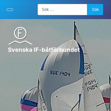
Artiklar, forum, händelser, dokument
Sök
Svenska IF-båtförbundet