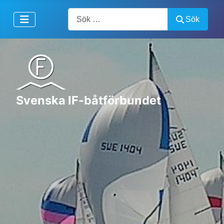
Artiklar, forum, händelser, dokument
Sök
Svenska IF-båtförbundet