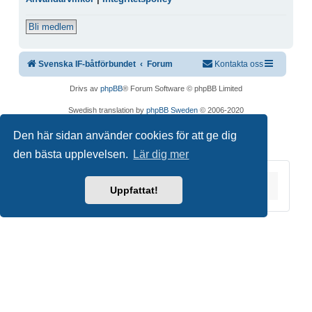
Bli medlem
Svenska IF-båtförbundet
Forum
Kontakta oss
Drivs av
phpBB
® Forum Software © phpBB Limited
Swedish translation by
phpBB Sweden
© 2006-2020
Integritetspolicy
|
Användarvillkor
Den här sidan använder cookies för att ge dig
den bästa upplevelsen.
Lär dig mer
Du är här:
Hem
Forum
Uppfattat!
Copyright © 2026 Svenska IF-båtförbundet. Alla
rättigheter förbehållna.
Joomla!
är fri programvara utgiven under
GNU