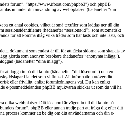
örbundets forum”, “https://www.ifboat.com/phpbb3”) och phpBB
las in under din användning av webbplatsen (hädanefter “din
ett antal cookies, vilket är små textfiler som laddas ner till din
m sessionsidentifierare (hädanefter “sessions-id”), som automatiskt
ds för att komma ihåg vilka trådar som har lästs och inte lästs, och
ta dokument som endast är till för att täcka sidorna som skapats av
: inlägg gjorda som anonym besökare (hädanefter “anonyma inlägg”),
nloggad (hädanefter “dina inlägg”).
r att logga in på ditt konto (hädanefter “ditt lösenord”) och en
kyddslagar i landet som vi finns i. All information utöver ditt
sk eller frivillig, enligt forumledningens val. Du kan enligt
ererade e-postmeddelanden phpBB mjukvaran skickar ut som du vill ha
a olika webbplatser. Ditt lösenord är vägen in till ditt konto på
dets forum”, phpBB eller annan tredje part att fråga dig efter ditt
na process kommer att be dig om ditt användarnamn och din e-