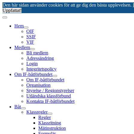
Den här sidan använder cookies för att ge dig den bästa upplevelsen.
Uppfattat!
Hem
OIF
SSIF
VIF
Medlem
Bli medlem
Adressändring
Login
Integritetspolicy
Om IF-båtförbundet
Om IF-båtförbundet
Organisation
Styrelse / Regionstyrelser
Utländska klassförbund
Kontakta IF-båtförbundet
Båt
Klassregler
Regler
Klassritning
Mätinstruktion
Formulär