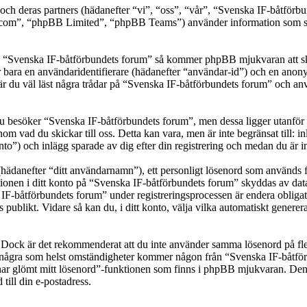
” och deras partners (hädanefter “vi”, “oss”, “vår”, “Svenska IF-båtf
om”, “phpBB Limited”, “phpBB Teams”) använder information som sam
ka “Svenska IF-båtförbundets forum” så kommer phpBB mjukvaran att skapa 
er bara en användaridentifierare (hädanefter “användar-id”) och en anony
du väl läst några trådar på “Svenska IF-båtförbundets forum” och använ
besöker “Svenska IF-båtförbundets forum”, men dessa ligger utanför det
om vad du skickar till oss. Detta kan vara, men är inte begränsat till
to”) och inlägg sparade av dig efter din registrering och medan du är i
(hädanefter “ditt användarnamn”), ett personligt lösenord som används fö
ationen i ditt konto på “Svenska IF-båtförbundets forum” skyddas av datas
båtförbundets forum” under registreringsprocessen är endera obligatori
as publikt. Vidare så kan du, i ditt konto, välja vilka automatiskt gen
t. Dock är det rekommenderat att du inte använder samma lösenord på fler
ågra som helst omständigheter kommer någon från “Svenska IF-båtförbun
har glömt mitt lösenord”-funktionen som finns i phpBB mjukvaran. Den
ill din e-postadress.