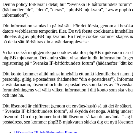
Denna policy förklarar i detalj hur “Svenska IF-båtförbundets forum
(hädanefter “de”, “dem”, “deras”, “phpBB mjukvara”, “www.phpbb.c
information”).
Din information samlas in på två sätt. För det första, genom att besö
dators webbläsares temporära filer. De två första cookisarna innehåll
tilldelas dig av phpBB mjukvaran. En tredje cookie kommer skapas när 
på detta sätt förbättras din användarupplevelse.
Vi kan också möjligen skapa cookies utanför phpBB mjukvaran när du 
phpBB mjukvaran. Det andra sättet vi samlar in din information är gen
registrering på “Svenska IF-båtförbundets forum” (hädanefter “ditt kon
Ditt konto kommer alltid minst innehålla ett unikt identifierbart namn 
personlig, giltig e-postadress (hädanefter “din e-postadress”). Inform
användarnamn, lösenord och din e-postadress som krävs av “Svenska IF-
forumledningens val välja vilken information i ditt konto som ska vis
och inte ha.
Ditt lösenord är chiffrerat (genom ett envägs-hash) så att det är säker
“Svenska IF-båtförbundets forum”, så skydda det noga. Aldrig under n
lösenord. Om du glömmer bort ditt lösenord så kan du använda “Jag 
postadress, sen kommer phpBB mjukvaran skicka dig ett nytt lösenord t
Svenska IF-båtförbundet
Forum