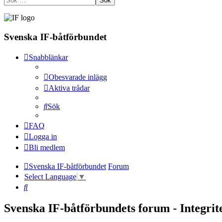
Sök
Svenska IF-båtförbundet
Snabblänkar
Obesvarade inlägg
Aktiva trådar
Sök
FAQ
Logga in
Bli medlem
Svenska IF-båtförbundet
Forum
Select Language
▼
Sök
Svenska IF-båtförbundets forum - Integrit