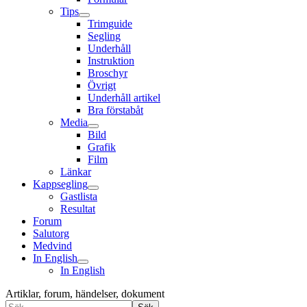
Tips
Trimguide
Segling
Underhåll
Instruktion
Broschyr
Övrigt
Underhåll artikel
Bra förstabåt
Media
Bild
Grafik
Film
Länkar
Kappsegling
Gastlista
Resultat
Forum
Salutorg
Medvind
In English
In English
Artiklar, forum, händelser, dokument