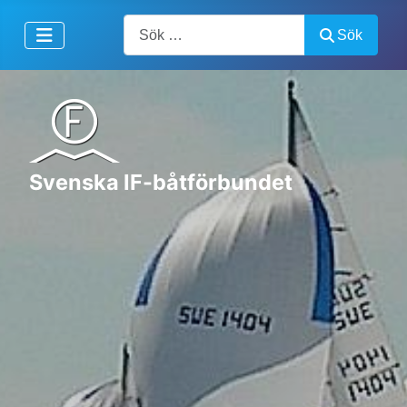
Artiklar, forum, händelser, dokument
Sök
Svenska IF-båtförbundet