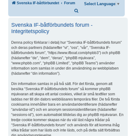
Svenska IF-båtförbundet
Forum
Select Language
▼
Sök
Svenska IF-båtförbundets forum -
Integritetspolicy
Denna policy förklarar i detalj hur “Svenska IF-båtförbundets forum”
och deras partners (hädanefter “vi”, “oss”, “vår”, “Svenska IF-
båtförbundets forum”, “https://www.ifboat.com/phpbb3”) och phpBB
(hädanefter “de”, “dem”, “deras”, “phpBB mjukvara”,
“www.phpbb.com”, “phpBB Limited”, “phpBB Teams”) använder
information som samlas in under din användning av webbplatsen
(hädanefter “din information”).
Din information samlas in på två sätt. För det första, genom att
besöka “Svenska IF-båtförbundets forum” så kommer phpBB
mjukvaran att skapa ett antal cookies, vilket är små textfiler som
laddas ner till din dators webbläsares temporära filer. De två första
cookisarna innehåller bara en användaridentifierare (hädanefter
“användar-id”) och en anonym sessionsidentifierare (hädanefter
“sessions-id”), som automatiskt tilldelas dig av phpBB mjukvaran. En
tredje cookie kommer skapas när du väl läst några trådar på
“Svenska IF-båtförbundets forum” och används för att komma ihåg
vilka trådar som har lästs och inte lästs, och på detta sätt förbättras
din användarupplevelse.