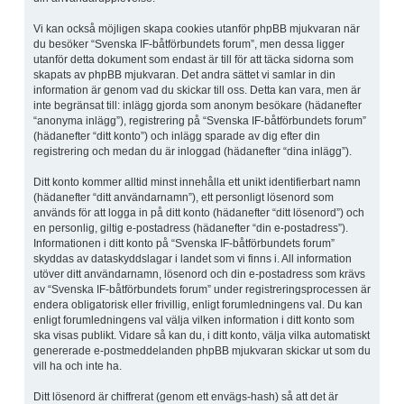
Vi kan också möjligen skapa cookies utanför phpBB mjukvaran när
du besöker “Svenska IF-båtförbundets forum”, men dessa ligger
utanför detta dokument som endast är till för att täcka sidorna som
skapats av phpBB mjukvaran. Det andra sättet vi samlar in din
information är genom vad du skickar till oss. Detta kan vara, men är
inte begränsat till: inlägg gjorda som anonym besökare (hädanefter
“anonyma inlägg”), registrering på “Svenska IF-båtförbundets forum”
(hädanefter “ditt konto”) och inlägg sparade av dig efter din
registrering och medan du är inloggad (hädanefter “dina inlägg”).
Ditt konto kommer alltid minst innehålla ett unikt identifierbart namn
(hädanefter “ditt användarnamn”), ett personligt lösenord som
används för att logga in på ditt konto (hädanefter “ditt lösenord”) och
en personlig, giltig e-postadress (hädanefter “din e-postadress”).
Informationen i ditt konto på “Svenska IF-båtförbundets forum”
skyddas av dataskyddslagar i landet som vi finns i. All information
utöver ditt användarnamn, lösenord och din e-postadress som krävs
av “Svenska IF-båtförbundets forum” under registreringsprocessen är
endera obligatorisk eller frivillig, enligt forumledningens val. Du kan
enligt forumledningens val välja vilken information i ditt konto som
ska visas publikt. Vidare så kan du, i ditt konto, välja vilka automatiskt
genererade e-postmeddelanden phpBB mjukvaran skickar ut som du
vill ha och inte ha.
Ditt lösenord är chiffrerat (genom ett envägs-hash) så att det är