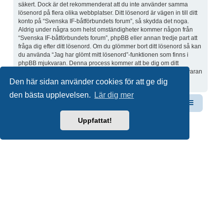
säkert. Dock är det rekommenderat att du inte använder samma
lösenord på flera olika webbplatser. Ditt lösenord är vägen in till ditt
konto på “Svenska IF-båtförbundets forum”, så skydda det noga.
Aldrig under några som helst omständigheter kommer någon från
“Svenska IF-båtförbundets forum”, phpBB eller annan tredje part att
fråga dig efter ditt lösenord. Om du glömmer bort ditt lösenord så kan
du använda “Jag har glömt mitt lösenord”-funktionen som finns i
phpBB mjukvaran. Denna process kommer att be dig om ditt
användarnamn och din e-postadress, sen kommer phpBB mjukvaran
skicka dig ett nytt lösenord till din e-postadress.
Den här sidan använder cookies för att ge dig
den bästa upplevelsen.
Lär dig mer
Svenska IF-båtförbundet
Forum
Kontakta oss
Uppfattat!
Drivs av
phpBB
® Forum Software © phpBB Limited
Swedish translation by
phpBB Sweden
© 2006-2020
Integritetspolicy
|
Användarvillkor
Du är här:
Hem
Forum