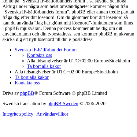
konto på “Svenska IF-båtförbundets forum”, så skydda det noga.
Aldrig under några som helst omständigheter kommer någon från
“Svenska IF-båtförbundets forum”, phpBB eller annan tredje part att
fråga dig efter ditt lösenord. Om du glömmer bort ditt lösenord så
kan du använda “Jag har glömt mitt lösenord”-funktionen som finns
i phpBB mjukvaran. Denna process kommer att be dig om ditt
användarnamn och din e-postadress, sen kommer phpBB mjukvaran
skicka dig ett nytt lösenord till din e-postadress.
Svenska IF-båtförbundet
Forum
Kontakta oss
Alla tidsangivelser är UTC+02:00 Europe/Stockholm
Ta bort alla kakor
Alla tidsangivelser är UTC+02:00 Europe/Stockholm
Ta bort alla kakor
Kontakta oss
Drivs av
phpBB
® Forum Software © phpBB Limited
Swedish translation by
phpBB Sweden
© 2006-2020
Integritetspolicy
|
Användarvillkor