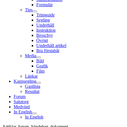
Formulär
Tips
Trimguide
Segling
Underhåll
Instruktion
Broschyr
Övrigt
Underhåll artikel
Bra förstabåt
Media
Bild
Grafik
Film
Länkar
Kappsegling
Gastlista
Resultat
Forum
Salutorg
Medvind
In English
In English
Artiklar, forum, händelser, dokument