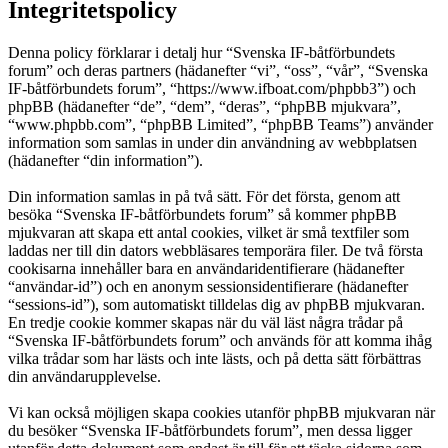
Integritetspolicy
Denna policy förklarar i detalj hur “Svenska IF-båtförbundets
forum” och deras partners (hädanefter “vi”, “oss”, “vår”, “Svenska
IF-båtförbundets forum”, “https://www.ifboat.com/phpbb3”) och
phpBB (hädanefter “de”, “dem”, “deras”, “phpBB mjukvara”,
“www.phpbb.com”, “phpBB Limited”, “phpBB Teams”) använder
information som samlas in under din användning av webbplatsen
(hädanefter “din information”).
Din information samlas in på två sätt. För det första, genom att
besöka “Svenska IF-båtförbundets forum” så kommer phpBB
mjukvaran att skapa ett antal cookies, vilket är små textfiler som
laddas ner till din dators webbläsares temporära filer. De två första
cookisarna innehåller bara en användaridentifierare (hädanefter
“användar-id”) och en anonym sessionsidentifierare (hädanefter
“sessions-id”), som automatiskt tilldelas dig av phpBB mjukvaran.
En tredje cookie kommer skapas när du väl läst några trådar på
“Svenska IF-båtförbundets forum” och används för att komma ihåg
vilka trådar som har lästs och inte lästs, och på detta sätt förbättras
din användarupplevelse.
Vi kan också möjligen skapa cookies utanför phpBB mjukvaran när
du besöker “Svenska IF-båtförbundets forum”, men dessa ligger