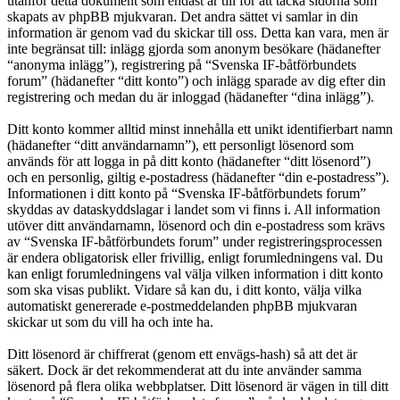
utanför detta dokument som endast är till för att täcka sidorna som
skapats av phpBB mjukvaran. Det andra sättet vi samlar in din
information är genom vad du skickar till oss. Detta kan vara, men är
inte begränsat till: inlägg gjorda som anonym besökare (hädanefter
“anonyma inlägg”), registrering på “Svenska IF-båtförbundets
forum” (hädanefter “ditt konto”) och inlägg sparade av dig efter din
registrering och medan du är inloggad (hädanefter “dina inlägg”).
Ditt konto kommer alltid minst innehålla ett unikt identifierbart namn
(hädanefter “ditt användarnamn”), ett personligt lösenord som
används för att logga in på ditt konto (hädanefter “ditt lösenord”)
och en personlig, giltig e-postadress (hädanefter “din e-postadress”).
Informationen i ditt konto på “Svenska IF-båtförbundets forum”
skyddas av dataskyddslagar i landet som vi finns i. All information
utöver ditt användarnamn, lösenord och din e-postadress som krävs
av “Svenska IF-båtförbundets forum” under registreringsprocessen
är endera obligatorisk eller frivillig, enligt forumledningens val. Du
kan enligt forumledningens val välja vilken information i ditt konto
som ska visas publikt. Vidare så kan du, i ditt konto, välja vilka
automatiskt genererade e-postmeddelanden phpBB mjukvaran
skickar ut som du vill ha och inte ha.
Ditt lösenord är chiffrerat (genom ett envägs-hash) så att det är
säkert. Dock är det rekommenderat att du inte använder samma
lösenord på flera olika webbplatser. Ditt lösenord är vägen in till ditt