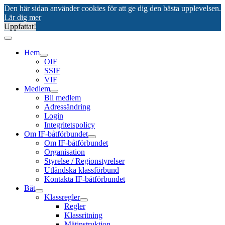
Den här sidan använder cookies för att ge dig den bästa upplevelsen.
Lär dig mer
Uppfattat!
Hem
OIF
SSIF
VIF
Medlem
Bli medlem
Adressändring
Login
Integritetspolicy
Om IF-båtförbundet
Om IF-båtförbundet
Organisation
Styrelse / Regionstyrelser
Utländska klassförbund
Kontakta IF-båtförbundet
Båt
Klassregler
Regler
Klassritning
Mätinstruktion