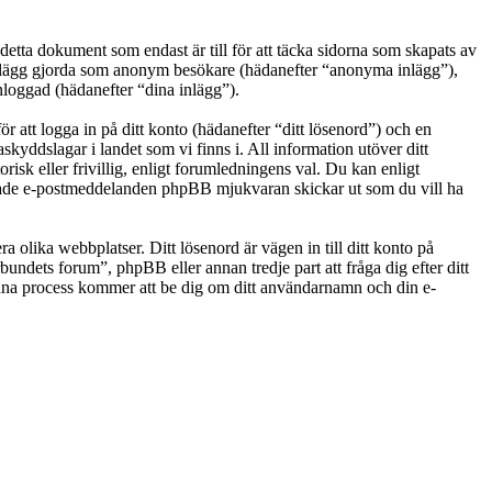
ta dokument som endast är till för att täcka sidorna som skapats av
: inlägg gjorda som anonym besökare (hädanefter “anonyma inlägg”),
nloggad (hädanefter “dina inlägg”).
r att logga in på ditt konto (hädanefter “ditt lösenord”) och en
kyddslagar i landet som vi finns i. All information utöver ditt
sk eller frivillig, enligt forumledningens val. Du kan enligt
ererade e-postmeddelanden phpBB mjukvaran skickar ut som du vill ha
a olika webbplatser. Ditt lösenord är vägen in till ditt konto på
dets forum”, phpBB eller annan tredje part att fråga dig efter ditt
na process kommer att be dig om ditt användarnamn och din e-