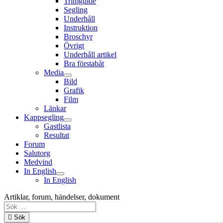
Trimguide
Segling
Underhåll
Instruktion
Broschyr
Övrigt
Underhåll artikel
Bra förstabåt
Media
Bild
Grafik
Film
Länkar
Kappsegling
Gastlista
Resultat
Forum
Salutorg
Medvind
In English
In English
Artiklar, forum, händelser, dokument
Sök