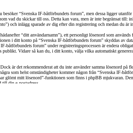
besöker “Svenska IF-båtförbundets forum”, men dessa ligger utanför det
om vad du skickar till oss. Detta kan vara, men är inte begränsat till
to”) och inlägg sparade av dig efter din registrering och medan du är i
(hädanefter “ditt användarnamn”), ett personligt lösenord som används fö
ationen i ditt konto på “Svenska IF-båtförbundets forum” skyddas av datas
båtförbundets forum” under registreringsprocessen är endera obligatori
as publikt. Vidare så kan du, i ditt konto, välja vilka automatiskt gen
t. Dock är det rekommenderat att du inte använder samma lösenord på fler
ågra som helst omständigheter kommer någon från “Svenska IF-båtförbun
har glömt mitt lösenord”-funktionen som finns i phpBB mjukvaran. Den
ill din e-postadress.