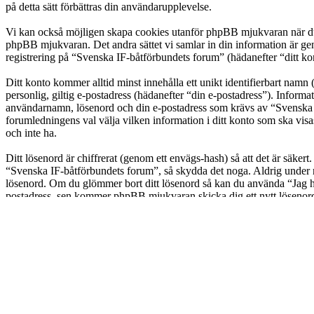
på detta sätt förbättras din användarupplevelse.
Vi kan också möjligen skapa cookies utanför phpBB mjukvaran när du 
phpBB mjukvaran. Det andra sättet vi samlar in din information är gen
registrering på “Svenska IF-båtförbundets forum” (hädanefter “ditt kon
Ditt konto kommer alltid minst innehålla ett unikt identifierbart namn 
personlig, giltig e-postadress (hädanefter “din e-postadress”). Inform
användarnamn, lösenord och din e-postadress som krävs av “Svenska IF-
forumledningens val välja vilken information i ditt konto som ska vis
och inte ha.
Ditt lösenord är chiffrerat (genom ett envägs-hash) så att det är säker
“Svenska IF-båtförbundets forum”, så skydda det noga. Aldrig under n
lösenord. Om du glömmer bort ditt lösenord så kan du använda “Jag 
postadress, sen kommer phpBB mjukvaran skicka dig ett nytt lösenord t
Svenska IF-båtförbundet
Forum
Alla tidsangivelser är UTC+02:00 Europe/Stockholm
Ta bort alla kakor
Kontakta oss
Drivs av
phpBB
® Forum Software © phpBB Limited
Swedish translation by
phpBB Sweden
© 2006-2020