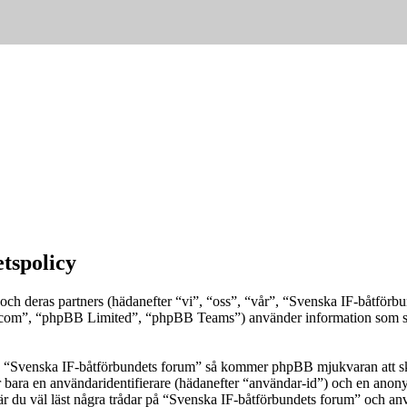
etspolicy
” och deras partners (hädanefter “vi”, “oss”, “vår”, “Svenska IF-båtf
om”, “phpBB Limited”, “phpBB Teams”) använder information som sam
ka “Svenska IF-båtförbundets forum” så kommer phpBB mjukvaran att skapa 
er bara en användaridentifierare (hädanefter “användar-id”) och en anony
du väl läst några trådar på “Svenska IF-båtförbundets forum” och använ