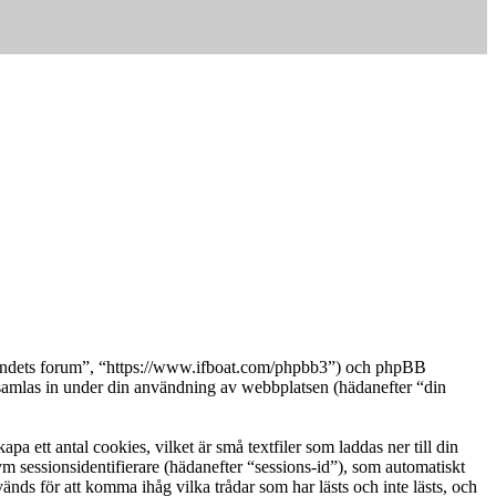
örbundets forum”, “https://www.ifboat.com/phpbb3”) och phpBB
las in under din användning av webbplatsen (hädanefter “din
ett antal cookies, vilket är små textfiler som laddas ner till din
m sessionsidentifierare (hädanefter “sessions-id”), som automatiskt
ds för att komma ihåg vilka trådar som har lästs och inte lästs, och