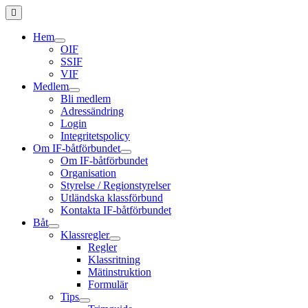
Hem
OIF
SSIF
VIF
Medlem
Bli medlem
Adressändring
Login
Integritetspolicy
Om IF-båtförbundet
Om IF-båtförbundet
Organisation
Styrelse / Regionstyrelser
Utländska klassförbund
Kontakta IF-båtförbundet
Båt
Klassregler
Regler
Klassritning
Mätinstruktion
Formulär
Tips