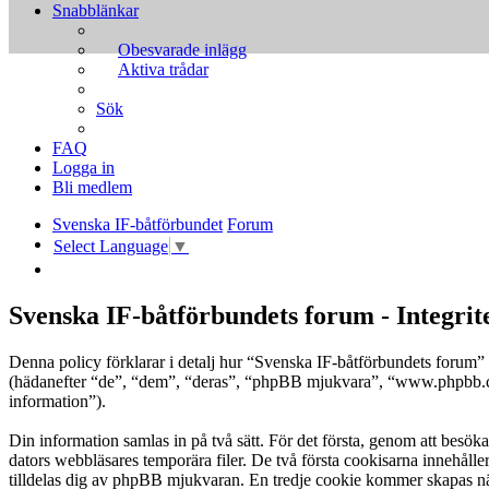
Snabblänkar
Obesvarade inlägg
Aktiva trådar
Sök
FAQ
Logga in
Bli medlem
Svenska IF-båtförbundet
Forum
Select Language
▼
Sök
Svenska IF-båtförbundets forum - Integrit
Denna policy förklarar i detalj hur “Svenska IF-båtförbundets forum
(hädanefter “de”, “dem”, “deras”, “phpBB mjukvara”, “www.phpbb.c
information”).
Din information samlas in på två sätt. För det första, genom att besö
dators webbläsares temporära filer. De två första cookisarna innehåll
tilldelas dig av phpBB mjukvaran. En tredje cookie kommer skapas när 