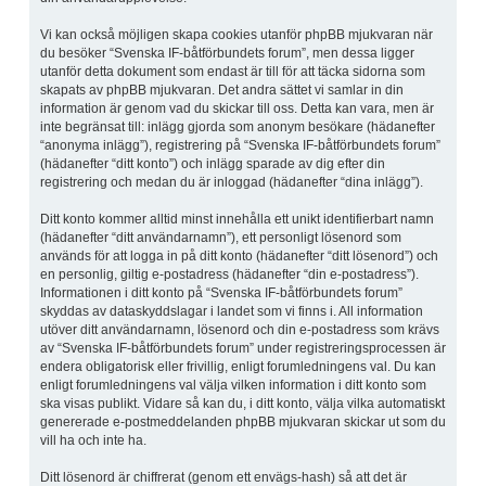
Vi kan också möjligen skapa cookies utanför phpBB mjukvaran när
du besöker “Svenska IF-båtförbundets forum”, men dessa ligger
utanför detta dokument som endast är till för att täcka sidorna som
skapats av phpBB mjukvaran. Det andra sättet vi samlar in din
information är genom vad du skickar till oss. Detta kan vara, men är
inte begränsat till: inlägg gjorda som anonym besökare (hädanefter
“anonyma inlägg”), registrering på “Svenska IF-båtförbundets forum”
(hädanefter “ditt konto”) och inlägg sparade av dig efter din
registrering och medan du är inloggad (hädanefter “dina inlägg”).
Ditt konto kommer alltid minst innehålla ett unikt identifierbart namn
(hädanefter “ditt användarnamn”), ett personligt lösenord som
används för att logga in på ditt konto (hädanefter “ditt lösenord”) och
en personlig, giltig e-postadress (hädanefter “din e-postadress”).
Informationen i ditt konto på “Svenska IF-båtförbundets forum”
skyddas av dataskyddslagar i landet som vi finns i. All information
utöver ditt användarnamn, lösenord och din e-postadress som krävs
av “Svenska IF-båtförbundets forum” under registreringsprocessen är
endera obligatorisk eller frivillig, enligt forumledningens val. Du kan
enligt forumledningens val välja vilken information i ditt konto som
ska visas publikt. Vidare så kan du, i ditt konto, välja vilka automatiskt
genererade e-postmeddelanden phpBB mjukvaran skickar ut som du
vill ha och inte ha.
Ditt lösenord är chiffrerat (genom ett envägs-hash) så att det är