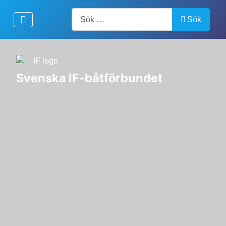
Artiklar, forum, händelser, dokument
Sök
Svenska IF-båtförbundet