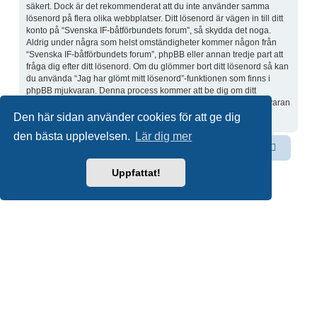
säkert. Dock är det rekommenderat att du inte använder samma
lösenord på flera olika webbplatser. Ditt lösenord är vägen in till ditt
konto på “Svenska IF-båtförbundets forum”, så skydda det noga.
Aldrig under några som helst omständigheter kommer någon från
“Svenska IF-båtförbundets forum”, phpBB eller annan tredje part att
fråga dig efter ditt lösenord. Om du glömmer bort ditt lösenord så kan
du använda “Jag har glömt mitt lösenord”-funktionen som finns i
phpBB mjukvaran. Denna process kommer att be dig om ditt
användarnamn och din e-postadress, sen kommer phpBB mjukvaran
skicka dig ett nytt lösenord till din e-postadress.
Den här sidan använder cookies för att ge dig
den bästa upplevelsen.
Lär dig mer
Svenska IF-båtförbundet
Forum
Kontakta oss
Uppfattat!
Drivs av
phpBB
® Forum Software © phpBB Limited
Swedish translation by
phpBB Sweden
© 2006-2020
Integritetspolicy
|
Användarvillkor
Du är här:
Hem
Forum