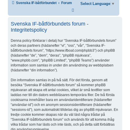
Svenska IF-båtförbundet
Forum
Select Language
▼
Sök
Svenska IF-båtförbundets forum -
Integritetspolicy
Denna policy förklarar i detalj hur “Svenska IF-båtförbundets forum”
och deras partners (hädanefter “vi”, “oss”, “vår”, “Svenska IF-
båtförbundets forum”, “https://www.ifboat.com/phpbb3”) och phpBB
(hädanefter “de”, “dem”, “deras”, “phpBB mjukvara”,
“www.phpbb.com”, “phpBB Limited”, “phpBB Teams”) använder
information som samlas in under din användning av webbplatsen
(hädanefter “din information”).
Din information samlas in på två sätt. För det första, genom att
besöka “Svenska IF-båtförbundets forum” så kommer phpBB
mjukvaran att skapa ett antal cookies, vilket är små textfiler som
laddas ner till din dators webbläsares temporära filer. De två första
cookisarna innehåller bara en användaridentifierare (hädanefter
“användar-id”) och en anonym sessionsidentifierare (hädanefter
“sessions-id”), som automatiskt tilldelas dig av phpBB mjukvaran. En
tredje cookie kommer skapas när du väl läst några trådar på
“Svenska IF-båtförbundets forum” och används för att komma ihåg
vilka trådar som har lästs och inte lästs, och på detta sätt förbättras
din användarupplevelse.