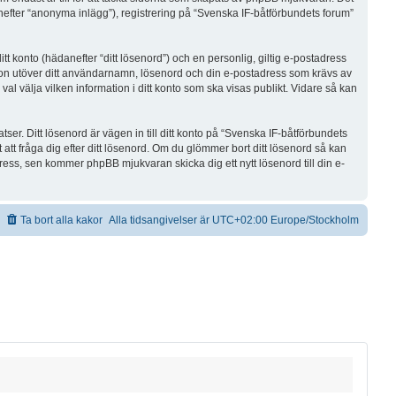
anefter “anonyma inlägg”), registrering på “Svenska IF-båtförbundets forum”
tt konto (hädanefter “ditt lösenord”) och en personlig, giltig e-postadress
ation utöver ditt användarnamn, lösenord och din e-postadress som krävs av
al välja vilken information i ditt konto som ska visas publikt. Vidare så kan
er. Ditt lösenord är vägen in till ditt konto på “Svenska IF-båtförbundets
t fråga dig efter ditt lösenord. Om du glömmer bort ditt lösenord så kan
s, sen kommer phpBB mjukvaran skicka dig ett nytt lösenord till din e-
Ta bort alla kakor
Alla tidsangivelser är UTC+02:00 Europe/Stockholm