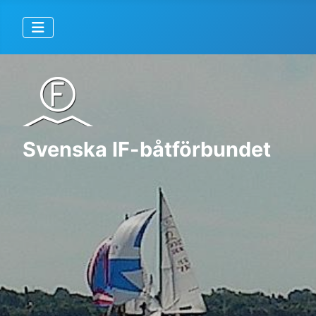
Svenska IF-båtförbundet