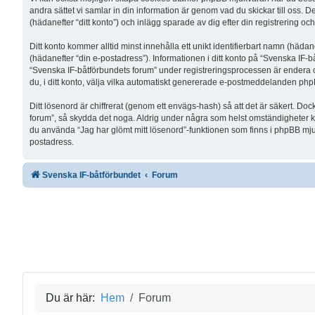
andra sättet vi samlar in din information är genom vad du skickar till oss.
(hädanefter “ditt konto”) och inlägg sparade av dig efter din registrering o
Ditt konto kommer alltid minst innehålla ett unikt identifierbart namn (hädan
(hädanefter “din e-postadress”). Informationen i ditt konto på “Svenska IF-
“Svenska IF-båtförbundets forum” under registreringsprocessen är endera obli
du, i ditt konto, välja vilka automatiskt genererade e-postmeddelanden php
Ditt lösenord är chiffrerat (genom ett envägs-hash) så att det är säkert. Do
forum”, så skydda det noga. Aldrig under några som helst omständigheter ko
du använda “Jag har glömt mitt lösenord”-funktionen som finns i phpBB mj
postadress.
Svenska IF-båtförbundet
Forum
Du är här:
Hem
Forum