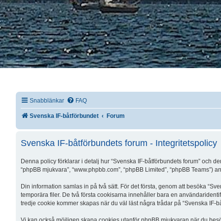
Snabblänkar
FAQ
Svenska IF-båtförbundet
Forum
Svenska IF-båtförbundets forum - Integritetspolicy
Denna policy förklarar i detalj hur “Svenska IF-båtförbundets forum” och de
“phpBB mjukvara”, “www.phpbb.com”, “phpBB Limited”, “phpBB Teams”) anv
Din information samlas in på två sätt. För det första, genom att besöka “Sv
temporära filer. De två första cookisarna innehåller bara en användarident
tredje cookie kommer skapas när du väl läst några trådar på “Svenska IF-båt
Vi kan också möjligen skapa cookies utanför phpBB mjukvaran när du besök