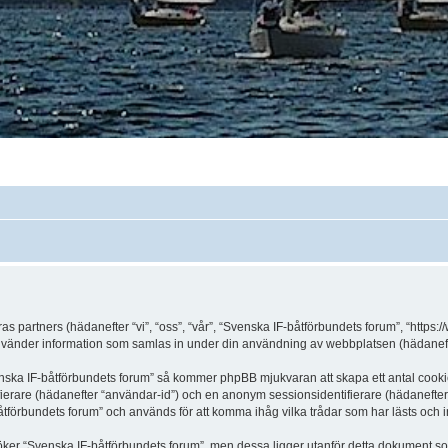
ras partners (hädanefter “vi”, “oss”, “vår”, “Svenska IF-båtförbundets forum”, “http
änder information som samlas in under din användning av webbplatsen (hädanefter
enska IF-båtförbundets forum” så kommer phpBB mjukvaran att skapa ett antal cookies
ifierare (hädanefter “användar-id”) och en anonym sessionsidentifierare (hädanefter
förbundets forum” och används för att komma ihåg vilka trådar som har lästs och in
er “Svenska IF-båtförbundets forum”, men dessa ligger utanför detta dokument som 