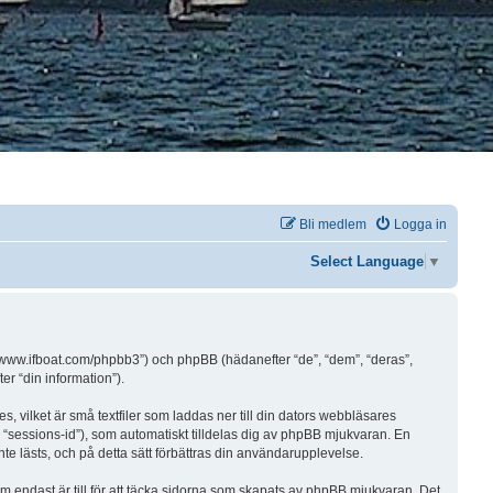
Bli medlem
Logga in
Select Language
▼
s://www.ifboat.com/phpbb3”) och phpBB (hädanefter “de”, “dem”, “deras”,
 “din information”).
, vilket är små textfiler som laddas ner till din dators webbläsares
 “sessions-id”), som automatiskt tilldelas dig av phpBB mjukvaran. En
te lästs, och på detta sätt förbättras din användarupplevelse.
endast är till för att täcka sidorna som skapats av phpBB mjukvaran. Det