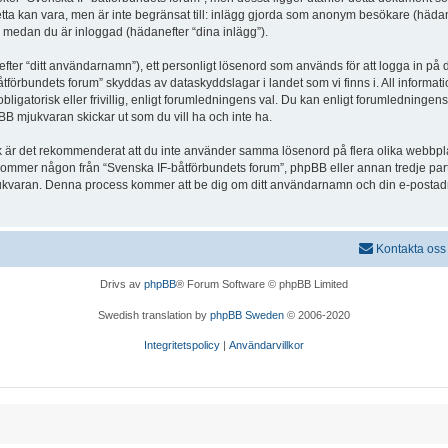
 Detta kan vara, men är inte begränsat till: inlägg gjorda som anonym besökare (häd
ch medan du är inloggad (hädanefter “dina inlägg”).
efter “ditt användarnamn”), ett personligt lösenord som används för att logga in på di
båtförbundets forum” skyddas av dataskyddslagar i landet som vi finns i. All inform
gatorisk eller frivillig, enligt forumledningens val. Du kan enligt forumledningens v
BB mjukvaran skickar ut som du vill ha och inte ha.
ck är det rekommenderat att du inte använder samma lösenord på flera olika webbplats
mmer någon från “Svenska IF-båtförbundets forum”, phpBB eller annan tredje part at
ukvaran. Denna process kommer att be dig om ditt användarnamn och din e-postadres
Kontakta oss
Drivs av
phpBB
® Forum Software © phpBB Limited
Swedish translation by
phpBB Sweden
© 2006-2020
Integritetspolicy
|
Användarvillkor