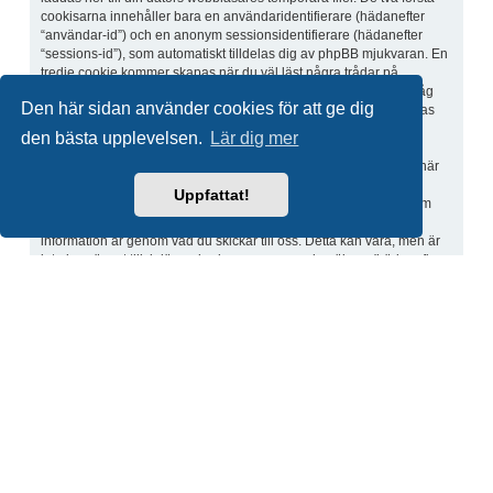
cookisarna innehåller bara en användaridentifierare (hädanefter
“användar-id”) och en anonym sessionsidentifierare (hädanefter
“sessions-id”), som automatiskt tilldelas dig av phpBB mjukvaran. En
tredje cookie kommer skapas när du väl läst några trådar på
“Svenska IF-båtförbundets forum” och används för att komma ihåg
Den här sidan använder cookies för att ge dig
vilka trådar som har lästs och inte lästs, och på detta sätt förbättras
din användarupplevelse.
den bästa upplevelsen.
Lär dig mer
Vi kan också möjligen skapa cookies utanför phpBB mjukvaran när
du besöker “Svenska IF-båtförbundets forum”, men dessa ligger
Uppfattat!
utanför detta dokument som endast är till för att täcka sidorna som
skapats av phpBB mjukvaran. Det andra sättet vi samlar in din
information är genom vad du skickar till oss. Detta kan vara, men är
inte begränsat till: inlägg gjorda som anonym besökare (hädanefter
“anonyma inlägg”), registrering på “Svenska IF-båtförbundets forum”
(hädanefter “ditt konto”) och inlägg sparade av dig efter din
registrering och medan du är inloggad (hädanefter “dina inlägg”).
Ditt konto kommer alltid minst innehålla ett unikt identifierbart namn
(hädanefter “ditt användarnamn”), ett personligt lösenord som
används för att logga in på ditt konto (hädanefter “ditt lösenord”) och
en personlig, giltig e-postadress (hädanefter “din e-postadress”).
Informationen i ditt konto på “Svenska IF-båtförbundets forum”
skyddas av dataskyddslagar i landet som vi finns i. All information
utöver ditt användarnamn, lösenord och din e-postadress som krävs
av “Svenska IF-båtförbundets forum” under registreringsprocessen är