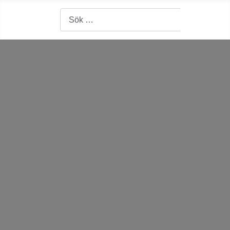
Artiklar, forum, händelser, dokument
Sök