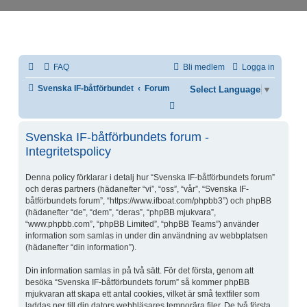
FAQ
Bli medlem
Logga in
Svenska IF-båtförbundet
Forum
Select Language
▼
Sök
Svenska IF-båtförbundets forum -
Integritetspolicy
Denna policy förklarar i detalj hur “Svenska IF-båtförbundets forum”
och deras partners (hädanefter “vi”, “oss”, “vår”, “Svenska IF-
båtförbundets forum”, “https://www.ifboat.com/phpbb3”) och phpBB
(hädanefter “de”, “dem”, “deras”, “phpBB mjukvara”,
“www.phpbb.com”, “phpBB Limited”, “phpBB Teams”) använder
information som samlas in under din användning av webbplatsen
(hädanefter “din information”).
Din information samlas in på två sätt. För det första, genom att
besöka “Svenska IF-båtförbundets forum” så kommer phpBB
mjukvaran att skapa ett antal cookies, vilket är små textfiler som
laddas ner till din dators webbläsares temporära filer. De två första