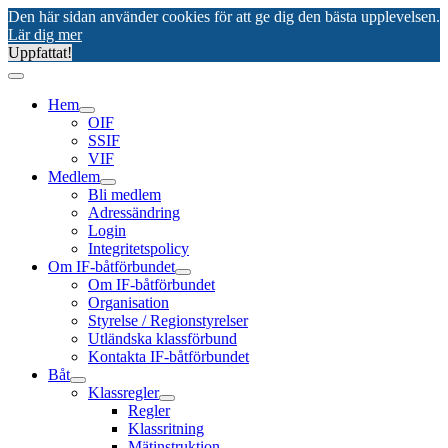
Den här sidan använder cookies för att ge dig den bästa upplevelsen.
Lär dig mer
Uppfattat!
Hem
OIF
SSIF
VIF
Medlem
Bli medlem
Adressändring
Login
Integritetspolicy
Om IF-båtförbundet
Om IF-båtförbundet
Organisation
Styrelse / Regionstyrelser
Utländska klassförbund
Kontakta IF-båtförbundet
Båt
Klassregler
Regler
Klassritning
Mätinstruktion