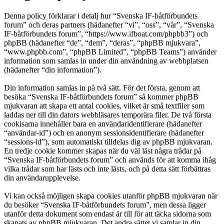
Denna policy förklarar i detalj hur “Svenska IF-båtförbundets
forum” och deras partners (hädanefter “vi”, “oss”, “vår”, “Svenska
IF-båtförbundets forum”, “https://www.ifboat.com/phpbb3”) och
phpBB (hädanefter “de”, “dem”, “deras”, “phpBB mjukvara”,
“www.phpbb.com”, “phpBB Limited”, “phpBB Teams”) använder
information som samlas in under din användning av webbplatsen
(hädanefter “din information”).
Din information samlas in på två sätt. För det första, genom att
besöka “Svenska IF-båtförbundets forum” så kommer phpBB
mjukvaran att skapa ett antal cookies, vilket är små textfiler som
laddas ner till din dators webbläsares temporära filer. De två första
cookisarna innehåller bara en användaridentifierare (hädanefter
“användar-id”) och en anonym sessionsidentifierare (hädanefter
“sessions-id”), som automatiskt tilldelas dig av phpBB mjukvaran.
En tredje cookie kommer skapas när du väl läst några trådar på
“Svenska IF-båtförbundets forum” och används för att komma ihåg
vilka trådar som har lästs och inte lästs, och på detta sätt förbättras
din användarupplevelse.
Vi kan också möjligen skapa cookies utanför phpBB mjukvaran när
du besöker “Svenska IF-båtförbundets forum”, men dessa ligger
utanför detta dokument som endast är till för att täcka sidorna som
skapats av phpBB mjukvaran. Det andra sättet vi samlar in din