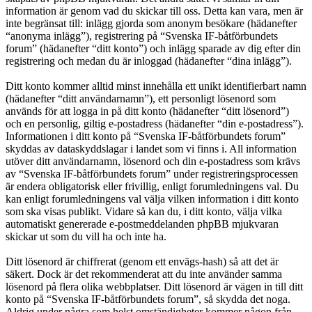
information är genom vad du skickar till oss. Detta kan vara, men är
inte begränsat till: inlägg gjorda som anonym besökare (hädanefter
“anonyma inlägg”), registrering på “Svenska IF-båtförbundets
forum” (hädanefter “ditt konto”) och inlägg sparade av dig efter din
registrering och medan du är inloggad (hädanefter “dina inlägg”).
Ditt konto kommer alltid minst innehålla ett unikt identifierbart namn
(hädanefter “ditt användarnamn”), ett personligt lösenord som
används för att logga in på ditt konto (hädanefter “ditt lösenord”)
och en personlig, giltig e-postadress (hädanefter “din e-postadress”).
Informationen i ditt konto på “Svenska IF-båtförbundets forum”
skyddas av dataskyddslagar i landet som vi finns i. All information
utöver ditt användarnamn, lösenord och din e-postadress som krävs
av “Svenska IF-båtförbundets forum” under registreringsprocessen
är endera obligatorisk eller frivillig, enligt forumledningens val. Du
kan enligt forumledningens val välja vilken information i ditt konto
som ska visas publikt. Vidare så kan du, i ditt konto, välja vilka
automatiskt genererade e-postmeddelanden phpBB mjukvaran
skickar ut som du vill ha och inte ha.
Ditt lösenord är chiffrerat (genom ett envägs-hash) så att det är
säkert. Dock är det rekommenderat att du inte använder samma
lösenord på flera olika webbplatser. Ditt lösenord är vägen in till ditt
konto på “Svenska IF-båtförbundets forum”, så skydda det noga.
Aldrig under några som helst omständigheter kommer någon från