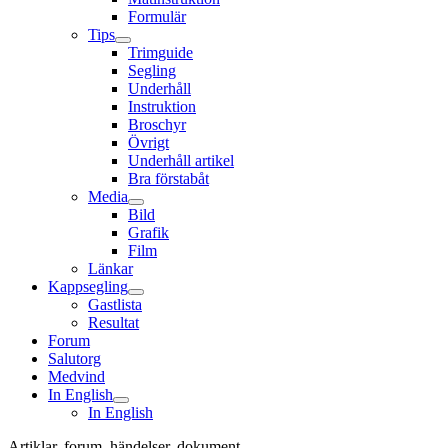
Formulär
Tips
Trimguide
Segling
Underhåll
Instruktion
Broschyr
Övrigt
Underhåll artikel
Bra förstabåt
Media
Bild
Grafik
Film
Länkar
Kappsegling
Gastlista
Resultat
Forum
Salutorg
Medvind
In English
In English
Artiklar, forum, händelser, dokument