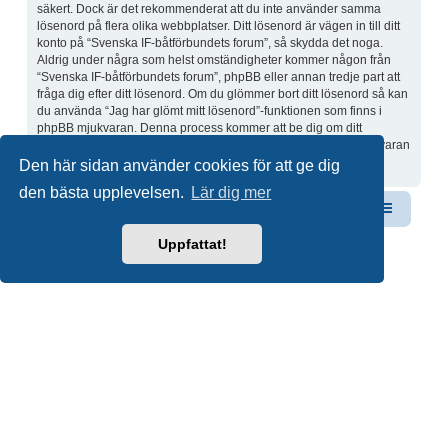
säkert. Dock är det rekommenderat att du inte använder samma
lösenord på flera olika webbplatser. Ditt lösenord är vägen in till ditt
konto på “Svenska IF-båtförbundets forum”, så skydda det noga.
Aldrig under några som helst omständigheter kommer någon från
“Svenska IF-båtförbundets forum”, phpBB eller annan tredje part att
fråga dig efter ditt lösenord. Om du glömmer bort ditt lösenord så kan
du använda “Jag har glömt mitt lösenord”-funktionen som finns i
phpBB mjukvaran. Denna process kommer att be dig om ditt
användarnamn och din e-postadress, sen kommer phpBB mjukvaran
skicka dig ett nytt lösenord till din e-postadress.
Den här sidan använder cookies för att ge dig
den bästa upplevelsen.
Lär dig mer
Svenska IF-båtförbundet
Forum
Kontakta oss
Uppfattat!
Drivs av
phpBB
® Forum Software © phpBB Limited
Swedish translation by
phpBB Sweden
© 2006-2020
Integritetspolicy
|
Användarvillkor
Du är här:
Hem
Forum