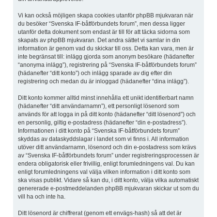
Vi kan också möjligen skapa cookies utanför phpBB mjukvaran när
du besöker “Svenska IF-båtförbundets forum”, men dessa ligger
utanför detta dokument som endast är till för att täcka sidorna som
skapats av phpBB mjukvaran. Det andra sättet vi samlar in din
information är genom vad du skickar till oss. Detta kan vara, men är
inte begränsat till: inlägg gjorda som anonym besökare (hädanefter
“anonyma inlägg”), registrering på “Svenska IF-båtförbundets forum”
(hädanefter “ditt konto”) och inlägg sparade av dig efter din
registrering och medan du är inloggad (hädanefter “dina inlägg”).
Ditt konto kommer alltid minst innehålla ett unikt identifierbart namn
(hädanefter “ditt användarnamn”), ett personligt lösenord som
används för att logga in på ditt konto (hädanefter “ditt lösenord”) och
en personlig, giltig e-postadress (hädanefter “din e-postadress”).
Informationen i ditt konto på “Svenska IF-båtförbundets forum”
skyddas av dataskyddslagar i landet som vi finns i. All information
utöver ditt användarnamn, lösenord och din e-postadress som krävs
av “Svenska IF-båtförbundets forum” under registreringsprocessen är
endera obligatorisk eller frivillig, enligt forumledningens val. Du kan
enligt forumledningens val välja vilken information i ditt konto som
ska visas publikt. Vidare så kan du, i ditt konto, välja vilka automatiskt
genererade e-postmeddelanden phpBB mjukvaran skickar ut som du
vill ha och inte ha.
Ditt lösenord är chiffrerat (genom ett envägs-hash) så att det är