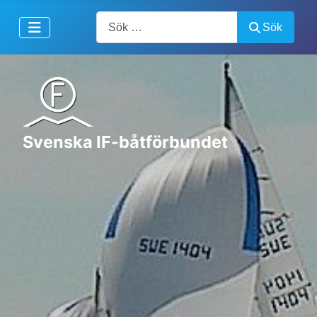
Artiklar, forum, händelser, dokument
Sök
Svenska IF-båtförbundet