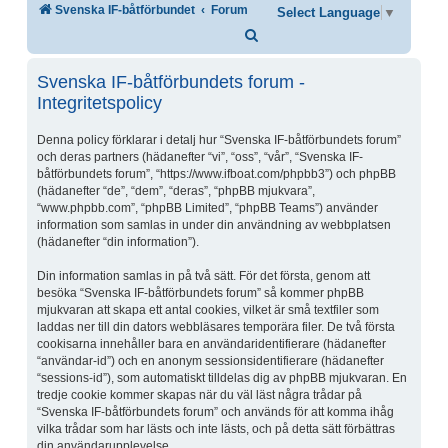
Svenska IF-båtförbundet
Forum
Select Language
▼
Sök
Svenska IF-båtförbundets forum -
Integritetspolicy
Denna policy förklarar i detalj hur “Svenska IF-båtförbundets forum”
och deras partners (hädanefter “vi”, “oss”, “vår”, “Svenska IF-
båtförbundets forum”, “https://www.ifboat.com/phpbb3”) och phpBB
(hädanefter “de”, “dem”, “deras”, “phpBB mjukvara”,
“www.phpbb.com”, “phpBB Limited”, “phpBB Teams”) använder
information som samlas in under din användning av webbplatsen
(hädanefter “din information”).
Din information samlas in på två sätt. För det första, genom att
besöka “Svenska IF-båtförbundets forum” så kommer phpBB
mjukvaran att skapa ett antal cookies, vilket är små textfiler som
laddas ner till din dators webbläsares temporära filer. De två första
cookisarna innehåller bara en användaridentifierare (hädanefter
“användar-id”) och en anonym sessionsidentifierare (hädanefter
“sessions-id”), som automatiskt tilldelas dig av phpBB mjukvaran. En
tredje cookie kommer skapas när du väl läst några trådar på
“Svenska IF-båtförbundets forum” och används för att komma ihåg
vilka trådar som har lästs och inte lästs, och på detta sätt förbättras
din användarupplevelse.