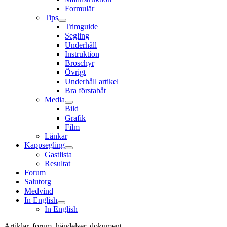
Formulär
Tips
Trimguide
Segling
Underhåll
Instruktion
Broschyr
Övrigt
Underhåll artikel
Bra förstabåt
Media
Bild
Grafik
Film
Länkar
Kappsegling
Gastlista
Resultat
Forum
Salutorg
Medvind
In English
In English
Artiklar, forum, händelser, dokument