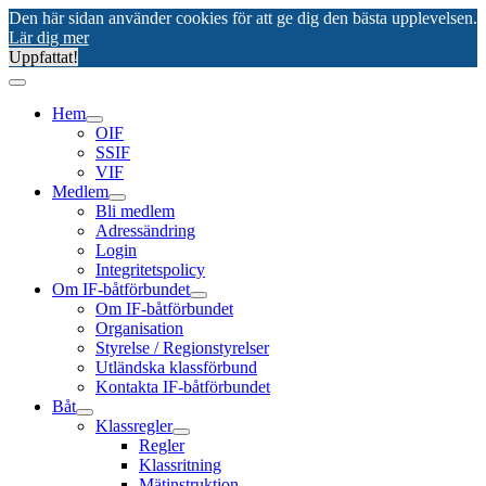
Den här sidan använder cookies för att ge dig den bästa upplevelsen.
Lär dig mer
Uppfattat!
Hem
OIF
SSIF
VIF
Medlem
Bli medlem
Adressändring
Login
Integritetspolicy
Om IF-båtförbundet
Om IF-båtförbundet
Organisation
Styrelse / Regionstyrelser
Utländska klassförbund
Kontakta IF-båtförbundet
Båt
Klassregler
Regler
Klassritning
Mätinstruktion