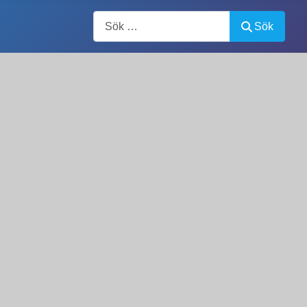
Artiklar, forum, händelser, dokument
Sök