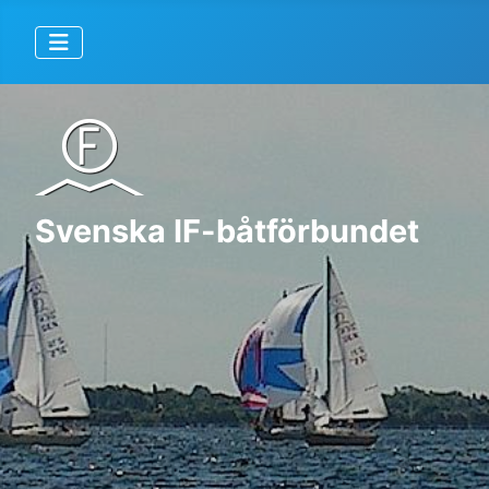
Svenska IF-båtförbundet