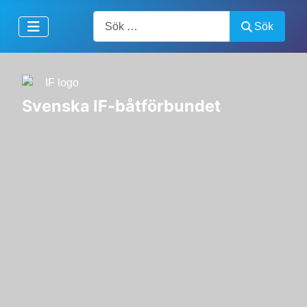
Artiklar, forum, händelser, dokument
Sök
Svenska IF-båtförbundet