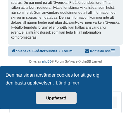
sparas. Du går med på att “Svenska IF-båtförbundets forum” har
rätten att ta bort, redigera, flytta eller stänga vilka trådar som helst,
när som helst. Som användare godkänner du att all information du
skriver in sparas i en databas. Denna information kommer inte att
delges till någon tredje part utan ditt samtycke, men varken “Svenska
IF-båtförbundets forum” eller phpBB kan hållas ansvariga för
eventuella intrångsförsök som kan leda till att information
komprometteras.
Svenska IF-båtförbundet
Forum
Kontakta oss
Drivs av
phpBB
® Forum Software © phpBB Limited
Swedish translation by
phpBB Sweden
© 2006-2020
Den här sidan använder cookies för att ge dig
Integritetspolicy
|
Användarvillkor
den bästa upplevelsen.
Lär dig mer
Uppfattat!
Du är här:
Hem
Forum