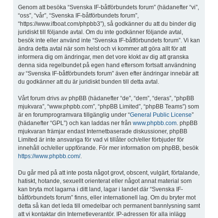
Genom att besöka “Svenska IF-båtförbundets forum” (hädanefter “vi”,
“oss”, “vår”, “Svenska IF-båtförbundets forum”,
“https://www.ifboat.com/phpbb3”), så godkänner du att du binder dig
juridiskt till följande avtal. Om du inte godkänner följande avtal,
besök inte eller använd inte “Svenska IF-båtförbundets forum”. Vi kan
ändra detta avtal när som helst och vi kommer att göra allt för att
informera dig om ändringar, men det vore klokt av dig att granska
denna sida regelbundet på egen hand eftersom fortsatt användning
av “Svenska IF-båtförbundets forum” även efter ändringar innebär att
du godkänner att du är juridiskt bunden till detta avtal.
Vårt forum drivs av phpBB (hädanefter “de”, “dem”, “deras”, “phpBB
mjukvara”, “www.phpbb.com”, “phpBB Limited”, “phpBB Teams”) som
är en forumprogramvara tillgänglig under “
General Public License
”
(hädanefter “GPL”) och kan laddas ner från
www.phpbb.com
. phpBB
mjukvaran främjar endast Internetbaserade diskussioner, phpBB
Limited är inte ansvariga för vad vi tillåter och/eller förbjuder för
innehåll och/eller uppförande. För mer information om phpBB, besök
https://www.phpbb.com/
.
Du går med på att inte posta något grovt, obscent, vulgärt, förtalande,
hatiskt, hotande, sexuellt orienterat eller något annat material som
kan bryta mot lagarna i ditt land, lagar i landet där “Svenska IF-
båtförbundets forum” finns, eller internationell lag. Om du bryter mot
detta så kan det leda till omedelbar och permanent bannlysning samt
att vi kontaktar din Internetleverantör. IP-adressen för alla inlägg